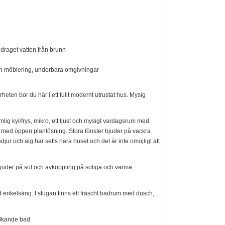
indraget vatten från brunn
ern möblering, underbara omgivningar
ten bor du här i ett fullt modernt utrustat hus. Mysig
ig kyl/frys, mikro, ett ljust och mysigt vardagsrum med
 hus med öppen planlösning. Stora fönster bjuder på vackra
jur och älg har setts nära huset och det är inte omöjligt att
m bjuder på sol och avkoppling på soliga och varma
 enkelsäng. I stugan finns ett fräscht badrum med dusch,
alkande bad.