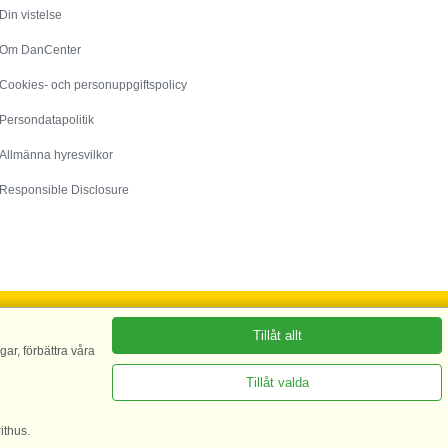
Din vistelse
Om DanCenter
Cookies- och personuppgiftspolicy
Persondatapolitik
Allmänna hyresvilkor
Responsible Disclosure
Tillåt allt
ar, förbättra våra
75 - CVR: 67324013
Tillåt valda
ithus.