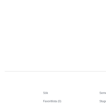
Sök
Sök
Seme
Favoritlista (0)
Stug