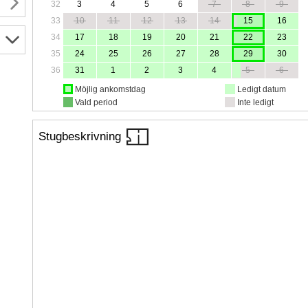
32
3
4
5
6
7
8
9
33
10
11
12
13
14
15
16
34
17
18
19
20
21
22
23
35
24
25
26
27
28
29
30
36
31
1
2
3
4
5
6
Möjlig ankomstdag
Ledigt datum
Vald period
Inte ledigt
Stugbeskrivning