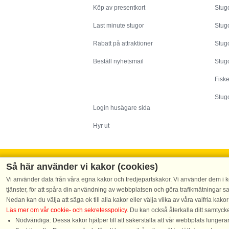
Köp av presentkort
Stugo
Last minute stugor
Stug
Rabatt på attraktioner
Stugo
Beställ nyhetsmail
Stugo
Fisk
Husägare
Stugo
Login husägare sida
Hyr ut
Så här använder vi kakor (cookies)
Vi använder data från våra egna kakor och tredjepartskakor. Vi använder dem i ko
Tel.: +45 70 13 0
tjänster, för att spåra din användning av webbplatsen och göra trafikmätningar 
Nedan kan du välja att säga ok till alla kakor eller välja vilka av våra valfria kakor
Läs mer om vår cookie- och sekretesspolicy
. Du kan också återkalla ditt samtyc
Nödvändiga: Dessa kakor hjälper till att säkerställa att vår webbplats funger