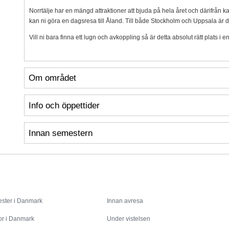
Norrtälje har en mängd attraktioner att bjuda på hela året och därifrån k
kan ni göra en dagsresa till Åland. Till både Stockholm och Uppsala är d
Vill ni bara finna ett lugn och avkoppling så är detta absolut rätt plats i e
Om området
Info och öppettider
Innan semestern
Inspiration
Info
ster i Danmark
Innan avresa
or i Danmark
Under vistelsen