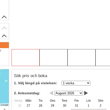
ör
Sök pris och boka
1. Välj längd på vistelsen:
2. Ankomstdag:
Vecka
Mån
Tis
Ons
Tors
Fre
Lör
Sön
31
27
28
29
30
31
1
2