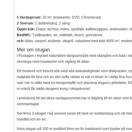
1 Vardagsrum:
20 m², braskamin, DVD, Chromecast
2 Sovrum:
1 dubbelsäng, 1 säng
Öppet kök:
Elspis, kyl-frys, mikro, spisfläkt, kaffebryggare, diskmaskin, 
Bad/WC:
Tvättmaskin, wc, tvättställ, dusch, golvvärme
och:
Altan, carport, elvärme, utegrill, naturtomt med träd 4000 m², mod
Mer om stugan
I Roslagen i mycket naturskönt skogsområde med skärgård och bad i närhe
storstuga med braskamin och utgång till altan.
Ett modernt och fräscht kök med alla bekvämligheter som diskmaskin, ryml
matplats för fyra och en stor soffa väntar er när ni kliver in i detta fina
vyer när ni sitter med ert morgenkaffe och planerar dagens aktiviteter. Råd
ni också får iaktta skogens kung i skogsbrynet.
I anslutning till det stora vardagsrummet har ni tillgång till en altan so
sommardagar.
Det finns 3 sänger i två sovrum varav ett med en dubbelsäng och ett med
handfat och en wc.
Nära stugan på 300 m avstånd finns en fin badstrand som bjuder på sv