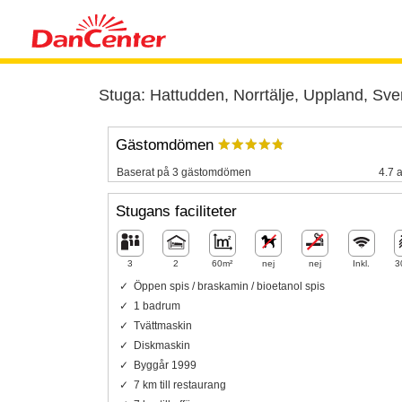
Stuga: Hattudden, Norrtälje, Uppland, Sve
Gästomdömen
Baserat på 3 gästomdömen
4.7 a
Stugans faciliteter
3
2
60m²
nej
nej
Inkl.
3
Öppen spis / braskamin / bioetanol spis
1 badrum
Tvättmaskin
Diskmaskin
Byggår 1999
7 km till restaurang