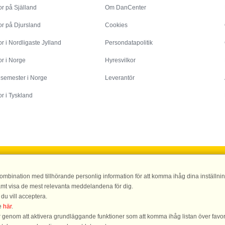
r på Själland
Om DanCenter
or på Djursland
Cookies
r i Nordligaste Jylland
Persondatapolitik
r i Norge
Hyresvilkor
esemester i Norge
Leverantör
r i Tyskland
DanCenter A/S - Kronprinsensgade 3, 2. - 1114 København K - Danmark
mbination med tillhörande personlig information för att komma ihåg dina inställning
0 00 - Fax.: +45 70 13 70 70 - Bank: Danske Bank/Stockholm Bank-giro nr. 5209-65
samt visa de mest relevanta meddelandena för dig.
 du vill acceptera.
DanCenters betyg |
4,1 av 5, baserat på över 135.870 gästomdömen|
Se mer här
ke
här
.
ar genom att aktivera grundläggande funktioner som att komma ihåg listan över favor