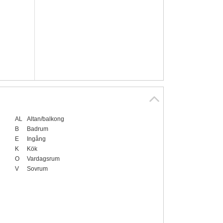
AL
Altan/balkong
B
Badrum
E
Ingång
K
Kök
O
Vardagsrum
V
Sovrum