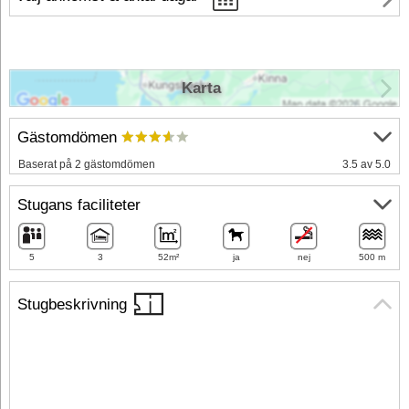
Karta
Gästomdömen
Baserat på 2 gästomdömen
3.5 av 5.0
Stugans faciliteter
5
3
52m²
ja
nej
500 m
Stugbeskrivning