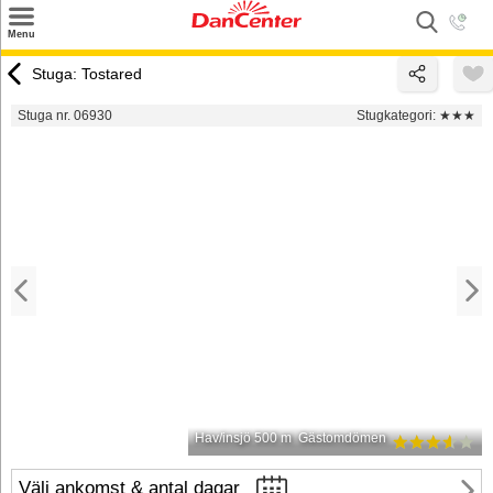
×
Menu
Sök
Stuga: Tostared
Tilbud
Stuga nr. 06930
Stugkategori:
★★★
Inspiration
Info
Service
Kontakt
Husägare
Hav/insjö 500 m
Gästomdömen
Välj ankomst & antal dagar