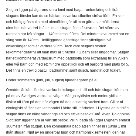
Stugan ligger på ägarens stora tomt med hagar runtomkring och ifrån
stugans fönster kan du se hästarnas vackra siluetter ströva förbi. En stor
och härlig gräsmatta med utemöbler gör att man gärna tar måltiderna
utomhus när vädret tillåter. Inne i stugan finns 2 sovrum. Det större av
rummen har två sängar – 140cm resp. 90cm. Det mindre sovrummet har en
säng som är 140cm. I intilliggande gäststuga finns ytterligare två
enkelsängar som är vardera 90cm. Tack vare stugans storlek
rekommenderar vi att man max är 5 vuxna + 2 barn eller ungdomar. Stugan
har ett kombinerat vardagsrum med bäddsoffa som extrasäng till en vuxen
eller två barn och med ett mindre öppet kök och ett barbord med plats för 5.
Det finns en trevlig bastu i badrummet samt dusch, handfat och toalett.
Under sommaren (juni, juli, august) bjuder ägaren på el.
Området är känt för sina vackra bokskogar och till och från stugan kör man
på en av Sveriges vackraste vägar. Många cyklister och motorcyklister
älskar att köra på den här vägen då den essar sig vackert fram. Gillar ni
ekologiskt så finns en lanthandel i äldre stil i närheten. I Hyssna en bit ifrån
stugan finns en känd vandringsled och ett välbesökt Café. Även Tjolöholms
Slott som ligger nära är värt sitt besök. Vill ni bada så ligger Lygnern endast
300meter ifrån stugan. Den kommunala badplatsen finner ni i Sätila 1 mil
ifrån stugan. Njut av en underbar lugn och harmonisk semester i den här