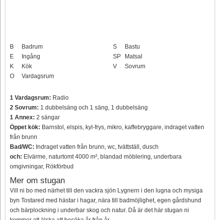
B
Badrum
S
Bastu
E
Ingång
SP
Matsal
K
Kök
V
Sovrum
O
Vardagsrum
1 Vardagsrum:
Radio
2 Sovrum:
1 dubbelsäng och 1 säng, 1 dubbelsäng
1 Annex:
2 sängar
Öppet kök:
Barnstol, elspis, kyl-frys, mikro, kaffebryggare, indraget vatten
från brunn
Bad/WC:
Indraget vatten från brunn, wc, tvättställ, dusch
och:
Elvärme, naturtomt 4000 m², blandad möblering, underbara
omgivningar, Rökförbud
Mer om stugan
Vill ni bo med närhet till den vackra sjön Lygnern i den lugna och mysiga
byn Tostared med hästar i hagar, nära till badmöjlighet, egen gårdshund
och bärplockning i underbar skog och natur. Då är det här stugan ni
kommer att älska att besöka år från år.