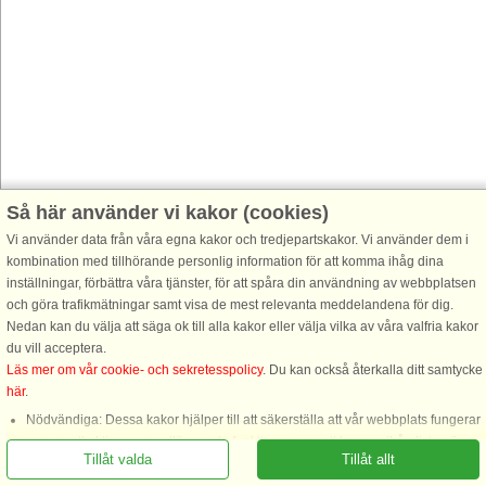
Så här använder vi kakor (cookies)
Vi använder data från våra egna kakor och tredjepartskakor. Vi använder dem i
kombination med tillhörande personlig information för att komma ihåg dina
inställningar, förbättra våra tjänster, för att spåra din användning av webbplatsen
och göra trafikmätningar samt visa de mest relevanta meddelandena för dig.
Nedan kan du välja att säga ok till alla kakor eller välja vilka av våra valfria kakor
du vill acceptera.
Läs mer om vår cookie- och sekretesspolicy
. Du kan också återkalla ditt samtycke
här
.
Ring oss för att boka
Nödvändiga: Dessa kakor hjälper till att säkerställa att vår webbplats fungerar
genom att aktivera grundläggande funktioner som att komma ihåg listan över
Tillåt valda
Tillåt allt
favorithus.
Funktionella: Dessa används för att komma ihåg dina sökinställningar, t.ex.