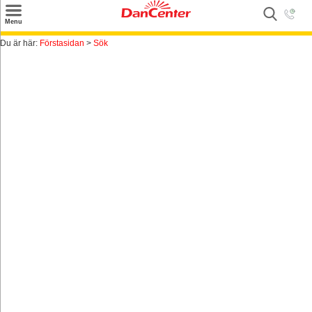
×
Menu
Sök
Du är här:
Förstasidan
>
Sök
Tilbud
Inspiration
Info
Service
Kontakt
Husägare