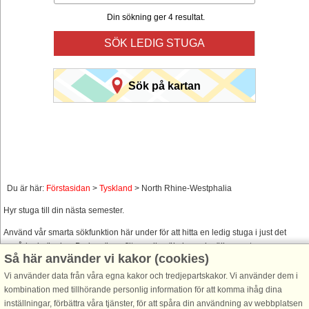
Din sökning ger 4 resultat.
SÖK LEDIG STUGA
Sök på kartan
Du är här:
Förstasidan
>
Tyskland
> North Rhine-Westphalia
Hyr stuga till din nästa semester.
Använd vår smarta sökfunktion här under för att hitta en ledig stuga i just det
område du önskar. Du kan även filtrera din sökning och välja om stugan
Så här använder vi kakor (cookies)
exempelvis skall ha havsutsikt, pool, diskmaskin, internet osv.
Vi använder data från våra egna kakor och tredjepartskakor. Vi använder dem i
kombination med tillhörande personlig information för att komma ihåg dina
inställningar, förbättra våra tjänster, för att spåra din användning av webbplatsen