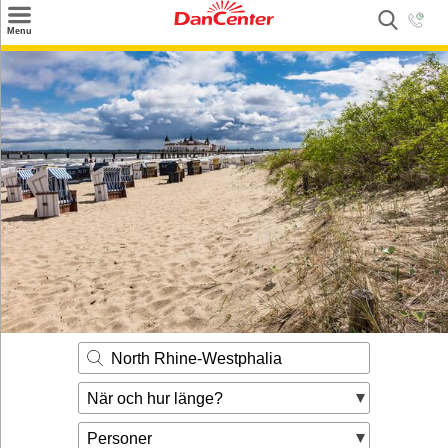
×
Menu
Sök
Tilbud
Inspiration
Info
Service
Kontakt
Husägare
North Rhine-Westphalia
När och hur länge?
Personer