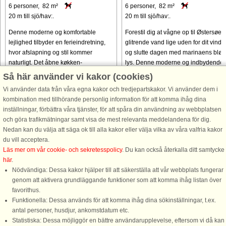
6 personer, 82 m²
6 personer, 82 m²
20 m till sjö/hav:.
20 m till sjö/hav:.
Denne moderne og komfortable
Forestil dig at vågne op til Østersøen
lejlighed tilbyder en ferieindretning,
glitrende vand lige uden for dit vindu
hvor afslapning og stil kommer
og slutte dagen med marinaens blød
naturligt. Det åbne køkken-
lys. Denne moderne og indbydende
opholdsstue er perfekt til fælles
lejlighed er designet til at gøre din
Så här använder vi kakor (cookies)
måltider og hyggelige aftener med
ferie både afslappet ...
Vi använder data från våra egna kakor och tredjepartskakor. Vi använder dem i
direkte ...
kombination med tillhörande personlig information för att komma ihåg dina
från 7.605 SEK
från 6.602 SEK
inställningar, förbättra våra tjänster, för att spåra din användning av webbplatsen
och göra trafikmätningar samt visa de mest relevanta meddelandena för dig.
Nedan kan du välja att säga ok till alla kakor eller välja vilka av våra valfria kakor
du vill acceptera.
Läs mer om vår cookie- och sekretesspolicy
. Du kan också återkalla ditt samtycke
här
.
Nödvändiga: Dessa kakor hjälper till att säkerställa att vår webbplats fungerar
genom att aktivera grundläggande funktioner som att komma ihåg listan över
favorithus.
Funktionella: Dessa används för att komma ihåg dina sökinställningar, t.ex.
DanCenter A/S - Kronprinsensgade 3, 2. - 1114 København K - Danmark
antal personer, husdjur, ankomstdatum etc.
Tel.: +45 70 13 00 00 - Fax.: +45 70 13 70 70 - Bank: Danske Bank/Stockholm
Statistiska: Dessa möjliggör en bättre användarupplevelse, eftersom vi då kan
Bank-giro nr. 5209-6575 - CVR: 67324013