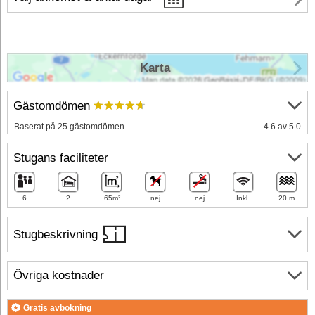
Karta
Gästomdömen
Baserat på 25 gästomdömen
4.6 av 5.0
Stugans faciliteter
6
2
65m²
nej
nej
Inkl.
20 m
Stugbeskrivning
Övriga kostnader
Gratis avbokning