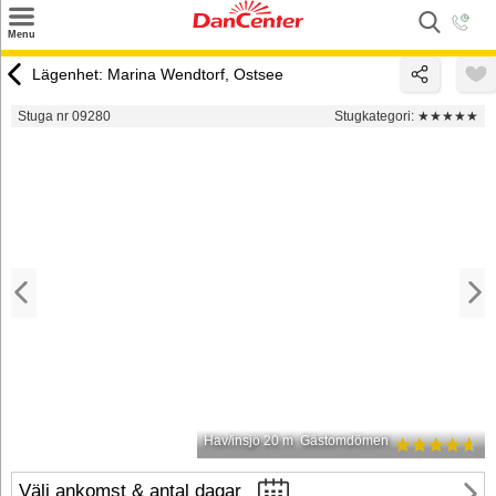
×
Menu
Sök
Lägenhet: Marina Wendtorf, Ostsee
Tilbud
Stuga nr 09280
Stugkategori:
★★★★★
Inspiration
Info
Service
Kontakt
Husägare
Hav/insjö 20 m
Gästomdömen
Välj ankomst & antal dagar