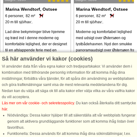
Marina Wendtorf, Ostsee
Marina Wendtorf, Ostsee
6 personer, 82 m²
6 personer, 82 m²
20 m till sjö/hav:.
20 m till sjö/hav:.
Lad dine bekymringer blive hjemme
Moderne og komfortabel lejlighed
og træd ind i denne moderne og
med udsigt over Østersøen og
komfortable lejlighed, der er designet
lystbådehavnen. Nyd den smukke
til en afslappende ferie med en
panoramaudsigt over Østersøen fra
fantastisk udsigt. Dette er ikke bare et
morgen til aften. Den moderne og
Så här använder vi kakor (cookies)
sted at bo, det er din forreste ...
komfortabelt indrettede lejlighed
Vi använder data från våra egna kakor och tredjepartskakor. Vi använder dem i
består ...
kombination med tillhörande personlig information för att komma ihåg dina
från 4.850 SEK
från 4.850 SEK
inställningar, förbättra våra tjänster, för att spåra din användning av webbplatsen
och göra trafikmätningar samt visa de mest relevanta meddelandena för dig.
Nedan kan du välja att säga ok till alla kakor eller välja vilka av våra valfria kakor
du vill acceptera.
Läs mer om vår cookie- och sekretesspolicy
. Du kan också återkalla ditt samtycke
här
.
Nödvändiga: Dessa kakor hjälper till att säkerställa att vår webbplats fungerar
genom att aktivera grundläggande funktioner som att komma ihåg listan över
favorithus.
Funktionella: Dessa används för att komma ihåg dina sökinställningar, t.ex.
DanCenter A/S - Kronprinsensgade 3, 2. - 1114 København K - Danmark