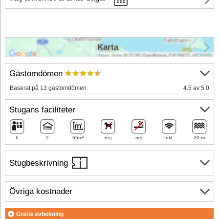
Karta
Gästomdömen
Baserat på 13 gästomdömen
4.5 av 5.0
Stugans faciliteter
6
2
65m²
nej
nej
Inkl.
20 m
Stugbeskrivning
Övriga kostnader
Gratis avbokning