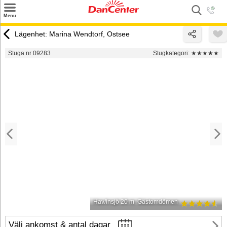
×
Menu
Sök
Lägenhet: Marina Wendtorf, Ostsee
Tilbud
Stuga nr 09283
Stugkategori:
★★★★★
Inspiration
Info
Service
Kontakt
Husägare
Hav/insjö 20 m
Gästomdömen
Välj ankomst & antal dagar