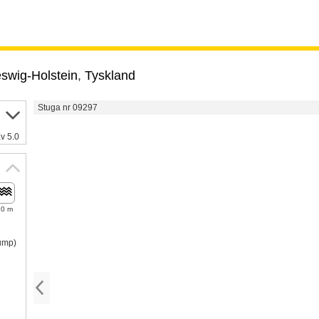
swig-Holstein
,
Tyskland
Stuga nr 09297
v 5.0
20 m
pump)