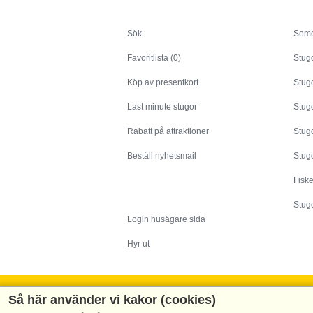
Sök
Sök
Seme
Favoritlista (0)
Stug
Köp av presentkort
Stugo
Last minute stugor
Stug
Rabatt på attraktioner
Stugo
Beställ nyhetsmail
Stugo
Fisk
Husägare
Stugo
Login husägare sida
Hyr ut
Så här använder vi kakor (cookies)