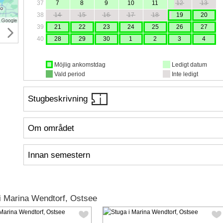
37
7
8
9
10
11
12
13
38
14
15
16
17
18
19
20
39
21
22
23
24
25
26
27
40
28
29
30
1
2
3
4
Möjlig ankomstdag
Ledigt datum
Vald period
Inte ledigt
Stugbeskrivning
Om området
Innan semestern
i Marina Wendtorf, Ostsee