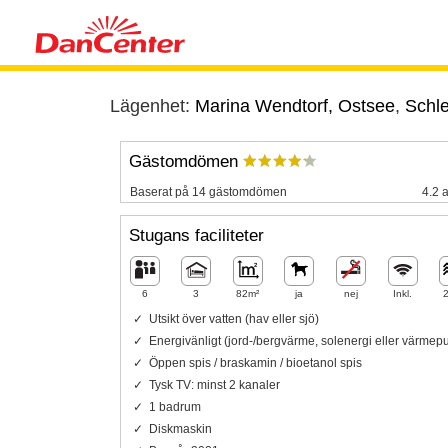
Lägenhet:
Marina Wendtorf, Ostsee
,
Schle
Gästomdömen
Baserat på 14 gästomdömen
4.2 a
Stugans faciliteter
6
3
82m²
ja
nej
Inkl.
Utsikt över vatten (hav eller sjö)
Energivänligt (jord-/bergvärme, solenergi eller värme
Öppen spis / braskamin / bioetanol spis
Tysk TV: minst 2 kanaler
1 badrum
Diskmaskin