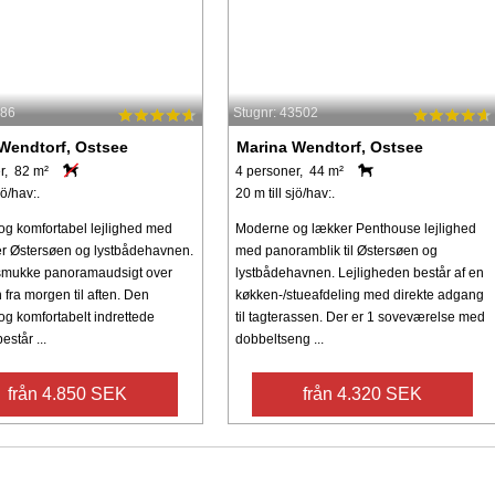
286
Stugnr: 43502
Wendtorf, Ostsee
Marina Wendtorf, Ostsee
r, 82 m²
4 personer, 44 m²
jö/hav:.
20 m till sjö/hav:.
g komfortabel lejlighed med
Moderne og lækker Penthouse lejlighed
er Østersøen og lystbådehavnen.
med panoramblik til Østersøen og
smukke panoramaudsigt over
lystbådehavnen. Lejligheden består af en
fra morgen til aften. Den
køkken-/stueafdeling med direkte adgang
g komfortabelt indrettede
til tagterassen. Der er 1 soveværelse med
estår ...
dobbeltseng ...
från 4.850 SEK
från 4.320 SEK