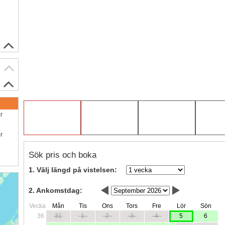
ör
ör
Sök pris och boka
1. Välj längd på vistelsen:
2. Ankomstdag:
Vecka
Mån
Tis
Ons
Tors
Fre
Lör
Sön
36
31
1
2
3
4
5
6