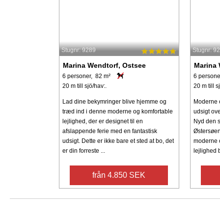
Stugnr: 9289
Stugnr: 9
Marina Wendtorf, Ostsee
Marina 
6 personer, 82 m²
6 persone
20 m till sjö/hav:.
20 m till s
Lad dine bekymringer blive hjemme og
Moderne o
træd ind i denne moderne og komfortable
udsigt ov
lejlighed, der er designet til en
Nyd den 
afslappende ferie med en fantastisk
Østersøen 
udsigt. Dette er ikke bare et sted at bo, det
moderne o
er din forreste ...
lejlighed b
från 4.850 SEK