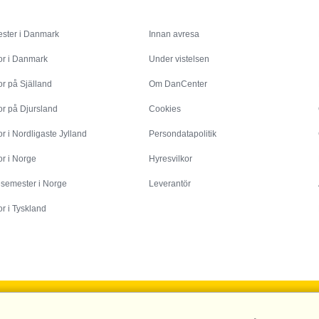
Inspiration
Info
ster i Danmark
Innan avresa
or i Danmark
Under vistelsen
r på Själland
Om DanCenter
or på Djursland
Cookies
r i Nordligaste Jylland
Persondatapolitik
r i Norge
Hyresvilkor
esemester i Norge
Leverantör
r i Tyskland
DanCenter A/S - Kronprinsensgade 3, 2. - 1114 København K - Danmark