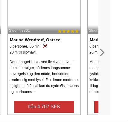
Stugnr: 9301
Stugnr: 43506
Marina Wendtorf, Ostsee
Marina Wendtorf, Ost
6 personer, 65 m²
6 personer, 60 m²
20 m till sjö/hav:.
20 m till sjö/hav:.
Der er noget tidløst ved livet ved havet –
Moderne og lækker Penthou
de blide bølger, bådenes langsomme
med panoramblik til Østers
bevægelse og den måde, horisonten
lystbådehavnen. Lejlighede
ændrer sig med lyset. Fra denne moderne
køkken-/stueafdeling med 
lejlighed på 2. sal kan du nyde Østersøens
til tagterassen. Der er 2 s
og marinaens ...
dobbeltsenge ...
från 4.707 SEK
från 5.378 