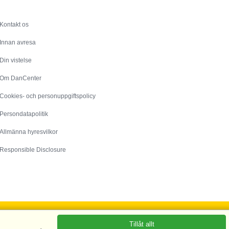
Service
Kontakt os
Innan avresa
Din vistelse
Om DanCenter
Cookies- och personuppgiftspolicy
Persondatapolitik
Allmänna hyresvilkor
Responsible Disclosure
Tillåt allt