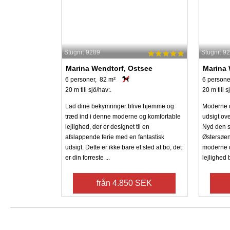
Stugnr: 9289
Stugnr: 9
Marina Wendtorf, Ostsee
Marina 
6 personer, 82 m²
6 persone
20 m till sjö/hav:.
20 m till s
Lad dine bekymringer blive hjemme og
Moderne o
træd ind i denne moderne og komfortable
udsigt ov
lejlighed, der er designet til en
Nyd den 
afslappende ferie med en fantastisk
Østersøen 
udsigt. Dette er ikke bare et sted at bo, det
moderne o
er din forreste ...
lejlighed b
från 4.850 SEK