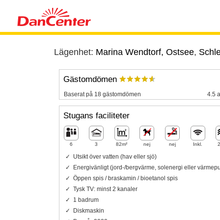
Lägenhet:
Marina Wendtorf, Ostsee
,
Schle
Gästomdömen
Baserat på 18 gästomdömen
4.5 a
Stugans faciliteter
6
3
82m²
nej
nej
Inkl.
Utsikt över vatten (hav eller sjö)
Energivänligt (jord-/bergvärme, solenergi eller värme
Öppen spis / braskamin / bioetanol spis
Tysk TV: minst 2 kanaler
1 badrum
Diskmaskin