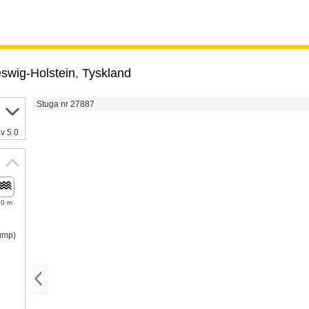
swig-Holstein
,
Tyskland
Stuga nr 27887
v 5.0
20 m
pump)