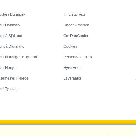
Inspiration
Info
ster i Danmark
Innan avresa
or i Danmark
Under vistelsen
r på Själland
Om DanCenter
or på Djursland
Cookies
r i Nordligaste Jylland
Persondatapolitik
r i Norge
Hyresvilkor
esemester i Norge
Leverantör
r i Tyskland
DanCenter A/S - Kronprinsensgade 3, 2. - 1114 København K - Danmark