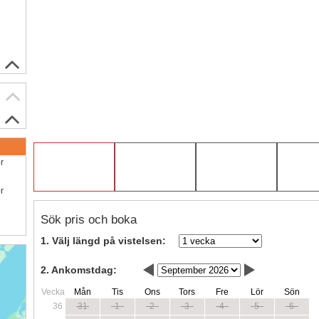
ör
ör
Sök pris och boka
1. Välj längd på vistelsen:
2. Ankomstdag:
Vecka
Mån
Tis
Ons
Tors
Fre
Lör
Sön
36
31
1
2
3
4
5
6