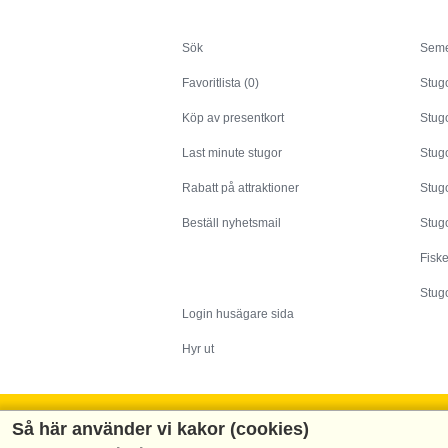
Sök
Sök
Seme
Favoritlista (0)
Stug
Köp av presentkort
Stugo
Last minute stugor
Stug
Rabatt på attraktioner
Stugo
Beställ nyhetsmail
Stugo
Fisk
Husägare
Stugo
Login husägare sida
Hyr ut
Så här använder vi kakor (cookies)