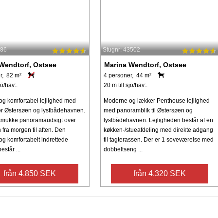
286
Stugnr: 43502
Wendtorf, Ostsee
Marina Wendtorf, Ostsee
r, 82 m²
4 personer, 44 m²
jö/hav:.
20 m till sjö/hav:.
g komfortabel lejlighed med
Moderne og lækker Penthouse lejlighed
er Østersøen og lystbådehavnen.
med panoramblik til Østersøen og
smukke panoramaudsigt over
lystbådehavnen. Lejligheden består af en
fra morgen til aften. Den
køkken-/stueafdeling med direkte adgang
g komfortabelt indrettede
til tagterassen. Der er 1 soveværelse med
estår ...
dobbeltseng ...
från 4.850 SEK
från 4.320 SEK