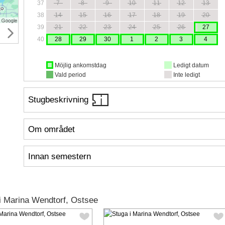
37
7
8
9
10
11
12
13
38
14
15
16
17
18
19
20
39
21
22
23
24
25
26
27
40
28
29
30
1
2
3
4
Möjlig ankomstdag
Ledigt datum
Vald period
Inte ledigt
Stugbeskrivning
Om området
Innan semestern
i Marina Wendtorf, Ostsee