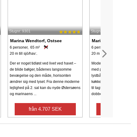
Stugnr: 9301
Stugnr: 43506
Marina Wendtorf, Ostsee
Marina Wendtorf, Ost
6 personer, 65 m²
6 personer, 60 m²
20 m till sjö/hav:.
20 m till sjö/hav:.
Der er noget tidløst ved livet ved havet –
Moderne og lækker Penthou
de blide bølger, bådenes langsomme
med panoramblik til Østers
bevægelse og den måde, horisonten
lystbådehavnen. Lejlighede
ændrer sig med lyset. Fra denne moderne
køkken-/stueafdeling med 
lejlighed på 2. sal kan du nyde Østersøens
til tagterassen. Der er 2 s
og marinaens ...
dobbeltsenge ...
från 4.707 SEK
från 5.378 