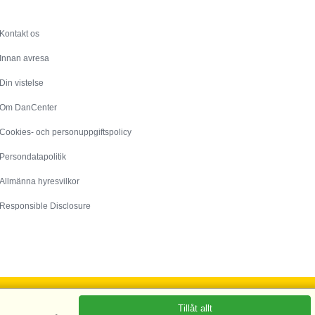
Service
Kontakt os
Innan avresa
Din vistelse
Om DanCenter
Cookies- och personuppgiftspolicy
Persondatapolitik
Allmänna hyresvilkor
Responsible Disclosure
Tillåt allt