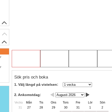
ör
ör
Sök pris och boka
1. Välj längd på vistelsen:
2. Ankomstdag:
Vecka
Mån
Tis
Ons
Tors
Fre
Lör
Sön
31
27
28
29
30
31
1
2