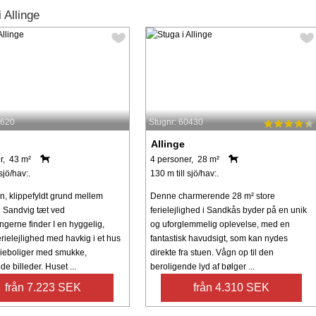
 Allinge
5620
Stugnr: 60430
Allinge
r, 43 m²
4 personer, 28 m²
sjö/hav:.
130 m till sjö/hav:.
n, klippefyldt grund mellem
Denne charmerende 28 m² store
g Sandvig tæt ved
ferielejlighed i Sandkås byder på en unik
ingerne finder I en hyggelig,
og uforglemmelig oplevelse, med en
rielejlighed med havkig i et hus
fantastisk havudsigt, som kan nydes
rieboliger med smukke,
direkte fra stuen. Vågn op til den
 billeder. Huset ...
beroligende lyd af bølger ...
från 7.223 SEK
från 4.310 SEK