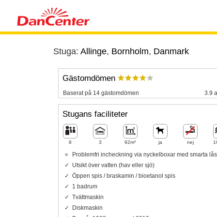
Stuga:
Allinge
,
Bornholm
,
Danmark
Gästomdömen
Baserat på 14 gästomdömen
3.9 a
Stugans faciliteter
8
3
92m²
ja
nej
1
Problemfri incheckning via nyckelboxar med smarta lås
Utsikt över vatten (hav eller sjö)
Öppen spis / braskamin / bioetanol spis
1 badrum
Tvättmaskin
Diskmaskin