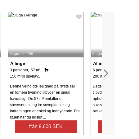
Stugnr: 64286
Stugnr: 65098
Allinge
Allinge
3 personer, 57 m²
6 personer, 66 m²
150 m till sjö/hav:.
200 m till sjö/hav:.
Denne velholdte lejlighed på første sal i
Dette charmerende feriehu
en fornem bygning tilbyder en smuk
tilbyder en rolig og funktion
havudsigt. De 57 m² omfatter et
ophold. Huset tilbyder tre 
soveværelse og tre sovepladser, og
soveværelser med plads til
indretningen er enkel og indbydende. Fra
hvilket gør det ideelt for famil
stuen har du udsigt ...
från 9.600 SEK
från 14.209