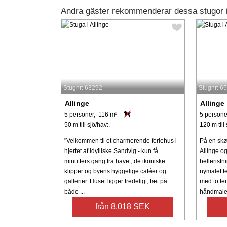
Andra gäster rekommenderar dessa stugor i
Stugnr: 63292
Stugnr: 6
Allinge
Allinge
5 personer, 116 m²
5 persone
50 m till sjö/hav:.
120 m till 
"Velkommen til et charmerende feriehus i
På en skø
hjertet af idylliske Sandvig - kun få
Allinge o
minutters gang fra havet, de ikoniske
helleristn
klipper og byens hyggelige caféer og
nymalet fe
gallerier. Huset ligger fredeligt, tæt på
med to fe
både ...
håndmalede
från 8.018 SEK