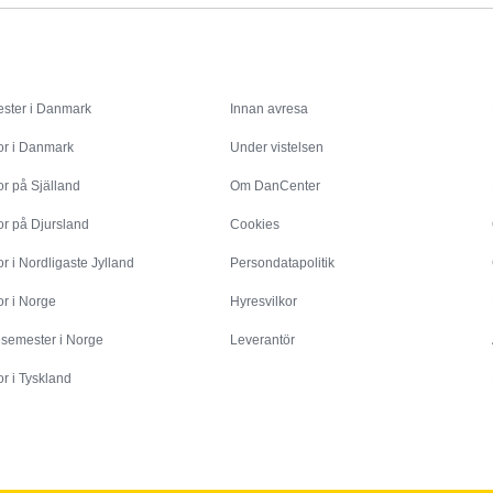
Inspiration
Info
ster i Danmark
Innan avresa
or i Danmark
Under vistelsen
r på Själland
Om DanCenter
or på Djursland
Cookies
r i Nordligaste Jylland
Persondatapolitik
r i Norge
Hyresvilkor
esemester i Norge
Leverantör
r i Tyskland