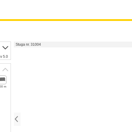
Stuga nr. 31004
v 5.0
00 m