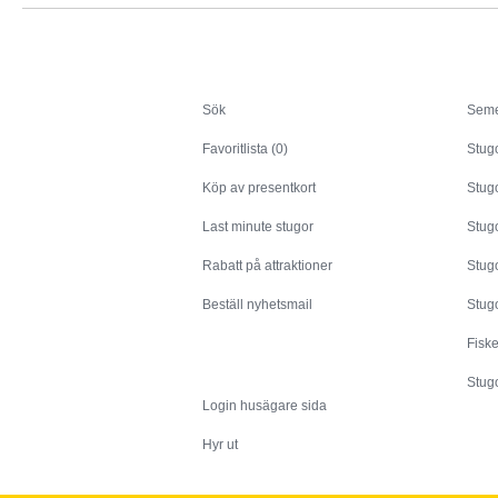
Sök
Sök
Seme
Favoritlista (0)
Stug
Köp av presentkort
Stugo
Last minute stugor
Stug
Rabatt på attraktioner
Stugo
Beställ nyhetsmail
Stugo
Fisk
Husägare
Stugo
Login husägare sida
Hyr ut