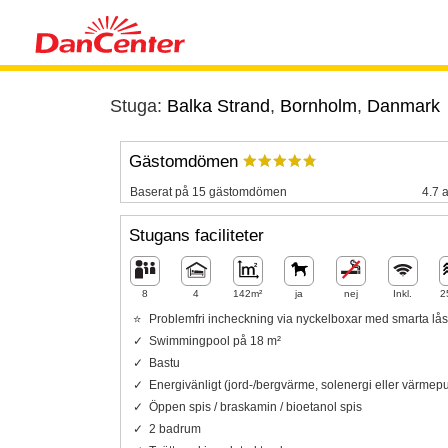
Stuga:
Balka Strand
,
Bornholm
,
Danmark
Gästomdömen
Baserat på 15 gästomdömen
4.7 a
Stugans faciliteter
8
4
142m²
ja
nej
Inkl.
2
Problemfri incheckning via nyckelboxar med smarta lås
Swimmingpool på 18 m²
Bastu
Energivänligt (jord-/bergvärme, solenergi eller värme
Öppen spis / braskamin / bioetanol spis
2 badrum