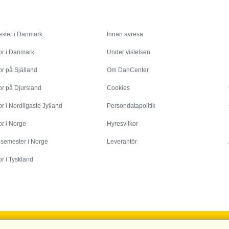
Inspiration
Info
ster i Danmark
Innan avresa
or i Danmark
Under vistelsen
r på Själland
Om DanCenter
or på Djursland
Cookies
r i Nordligaste Jylland
Persondatapolitik
r i Norge
Hyresvilkor
esemester i Norge
Leverantör
r i Tyskland