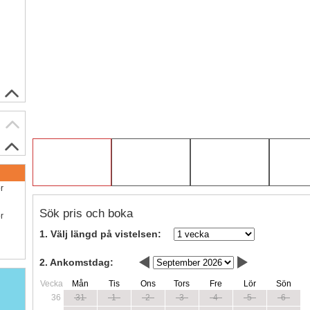
ör
Sök pris och boka
ör
1. Välj längd på vistelsen:
2. Ankomstdag:
Vecka
Mån
Tis
Ons
Tors
Fre
Lör
Sön
36
31
1
2
3
4
5
6