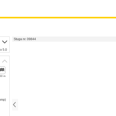
Stuga nr. 09844
v 5.0
50 m
pump)