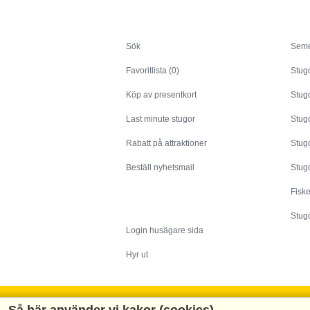
Sök
Sök
Seme
Favoritlista (0)
Stug
Köp av presentkort
Stugo
Last minute stugor
Stug
Rabatt på attraktioner
Stugo
Beställ nyhetsmail
Stugo
Fisk
Husägare
Stugo
Login husägare sida
Hyr ut