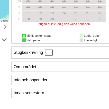
37
7
8
9
10
11
12
13
38
14
15
16
17
18
19
20
39
21
22
23
24
25
26
27
40
28
29
30
1
2
3
4
Stugan är inte ledig den valda perioden.
Möjlig ankomstdag
Ledigt datum
Vald period
Inte ledigt
Stugbeskrivning
Om området
Info och öppettider
Innan semestern