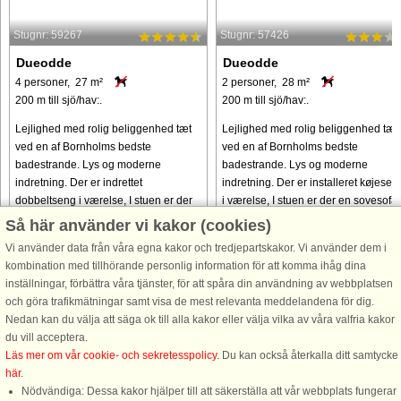
Stugnr: 59267
Stugnr: 57426
Dueodde
Dueodde
4 personer, 27 m²
2 personer, 28 m²
200 m till sjö/hav:.
200 m till sjö/hav:.
Lejlighed med rolig beliggenhed tæt
Lejlighed med rolig beliggenhed tæt
ved en af Bornholms bedste
ved en af Bornholms bedste
badestrande. Lys og moderne
badestrande. Lys og moderne
indretning. Der er indrettet
indretning. Der er installeret køjesen
dobbeltseng i værelse, I stuen er der
i værelse, I stuen er der en sovesofa,
en sovesofa, der har et magasin med
der har et magasin med topmadras ..
Så här använder vi kakor (cookies)
topmadras ...
Vi använder data från våra egna kakor och tredjepartskakor. Vi använder dem i
från 4.701 SEK
från 5.760 SEK
kombination med tillhörande personlig information för att komma ihåg dina
inställningar, förbättra våra tjänster, för att spåra din användning av webbplatsen
och göra trafikmätningar samt visa de mest relevanta meddelandena för dig.
Nedan kan du välja att säga ok till alla kakor eller välja vilka av våra valfria kakor
du vill acceptera.
Läs mer om vår cookie- och sekretesspolicy
. Du kan också återkalla ditt samtycke
här
.
Nödvändiga: Dessa kakor hjälper till att säkerställa att vår webbplats fungerar