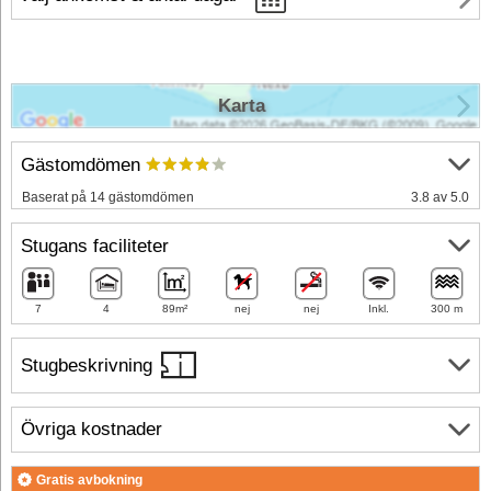
Karta
Gästomdömen
Baserat på 14 gästomdömen
3.8 av 5.0
Stugans faciliteter
7
4
89m²
nej
nej
Inkl.
300 m
Stugbeskrivning
Övriga kostnader
Gratis avbokning