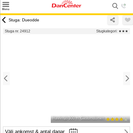
×
Menu
Sök
Stuga: Dueodde
Tilbud
Stuga nr. 24912
Stugkategori:
★★★
Inspiration
Info
Service
Kontakt
Husägare
Hav/insjö 300 m
Gästomdömen
Välj ankomst & antal dagar