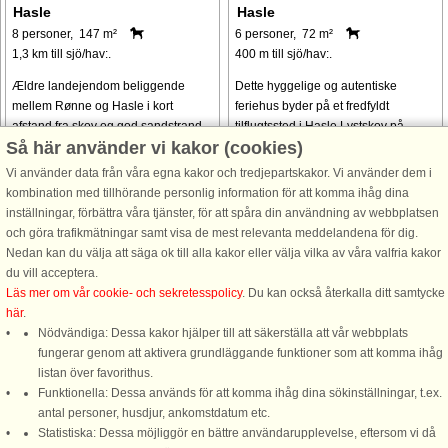
Hasle
Hasle
8 personer, 147 m²
6 personer, 72 m²
1,3 km till sjö/hav:.
400 m till sjö/hav:.
Ældre landejendom beliggende
Dette hyggelige og autentiske
mellem Rønne og Hasle i kort
feriehus byder på et fredfyldt
afstand fra skov og god sandstrand.
tilflugtssted i Hasle Lystskov på
Så här använder vi kakor (cookies)
Huset er indrettet med ældre
Bornholm, kun 400 meter fra
møblering og har 2 badeværelser,
stranden. Hovedhuset spænder over
Vi använder data från våra egna kakor och tredjepartskakor. Vi använder dem i
det ene med badekar. Der er mange
60 kvadratmeter, mens et yderligere
kombination med tillhörande personlig information för att komma ihåg dina
forskellige ...
anneks på ...
inställningar, förbättra våra tjänster, för att spåra din användning av webbplatsen
och göra trafikmätningar samt visa de mest relevanta meddelandena för dig.
från 7.053 SEK
från 9.900 SEK
Nedan kan du välja att säga ok till alla kakor eller välja vilka av våra valfria kakor
du vill acceptera.
Se
alla stugor i området
.
Läs mer om vår cookie- och sekretesspolicy
. Du kan också återkalla ditt samtycke
här
.
Nödvändiga: Dessa kakor hjälper till att säkerställa att vår webbplats
fungerar genom att aktivera grundläggande funktioner som att komma ihåg
listan över favorithus.
Funktionella: Dessa används för att komma ihåg dina sökinställningar, t.ex.
DanCenter A/S - Kronprinsensgade 3, 2. - 1114 København K - Danmark
antal personer, husdjur, ankomstdatum etc.
Statistiska: Dessa möjliggör en bättre användarupplevelse, eftersom vi då
Tel.: +45 70 13 00 00 - Fax.: +45 70 13 70 70 - Bank: Danske Bank/Stockholm