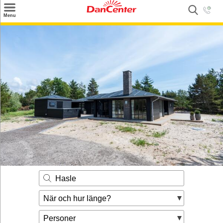
×
Menu
Sök
Tilbud
Inspiration
Info
Service
Kontakt
Husägare
Hasle
När och hur länge?
Personer