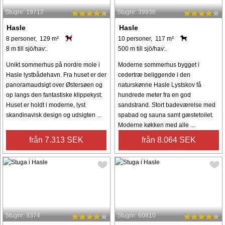
Stugnr: 19712
Stugnr: 39936
Hasle
Hasle
8 personer, 129 m²
10 personer, 117 m²
8 m till sjö/hav:.
500 m till sjö/hav:.
Unikt sommerhus på nordre mole i
Moderne sommerhus bygget i
Hasle lystbådehavn. Fra huset er der
cedertræ beliggende i den
panoramaudsigt over Østersøen og
naturskønne Hasle Lystskov få
op langs den fantastiske klippekyst.
hundrede meter fra en god
Huset er holdt i moderne, lyst
sandstrand. Stort badeværelse med
skandinavisk design og udsigten ...
spabad og sauna samt gæstetoilet.
Moderne køkken med alle ...
från 7.313 SEK
från 8.064 SEK
Stugnr: 9374
Stugnr: 60810