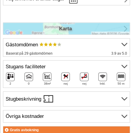
Karta
Gästomdömen
Baserat på 29 gästomdömen
3.9 av 5.0
Stugans faciliteter
2
0
38m²
nej
nej
Inkl.
50 m
Stugbeskrivning
Övriga kostnader
Gratis avbokning