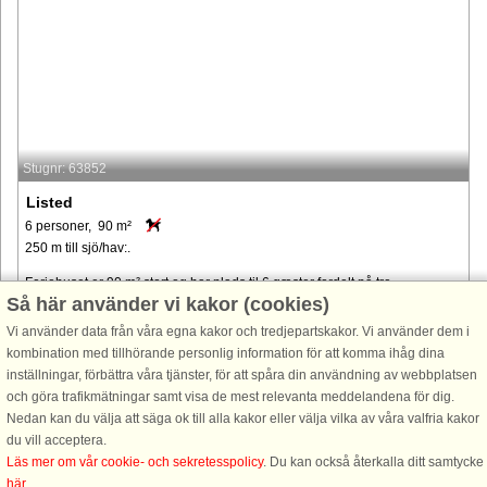
Stugnr: 63852
Listed
6 personer, 90 m²
250 m till sjö/hav:.
Feriehuset er 90 m² stort og har plads til 6 gæster fordelt på tre
Så här använder vi kakor (cookies)
soveværelser. Indretningen gør det muligt for både familier og par at nyde
deres ferie i fredelige omgivelser. Fra huset er der panoramaudsigt ...
Vi använder data från våra egna kakor och tredjepartskakor. Vi använder dem i
kombination med tillhörande personlig information för att komma ihåg dina
från 15.851 SEK
inställningar, förbättra våra tjänster, för att spåra din användning av webbplatsen
och göra trafikmätningar samt visa de mest relevanta meddelandena för dig.
Nedan kan du välja att säga ok till alla kakor eller välja vilka av våra valfria kakor
du vill acceptera.
Läs mer om vår cookie- och sekretesspolicy
. Du kan också återkalla ditt samtycke
här
.