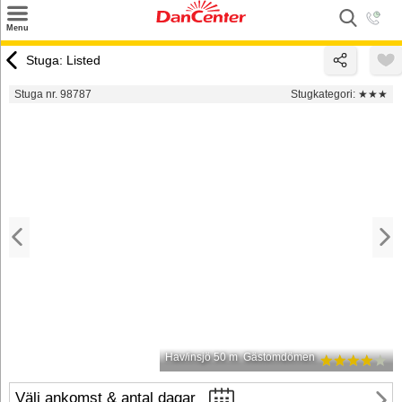
×
Menu
Sök
Stuga: Listed
Tilbud
Stuga nr. 98787
Stugkategori:
★★★
Inspiration
Info
Service
Kontakt
Husägare
Hav/insjö 50 m
Gästomdömen
Välj ankomst & antal dagar