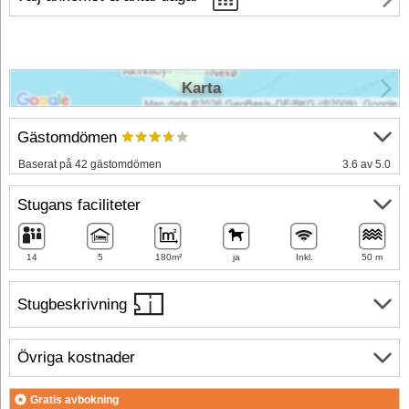
Karta
Gästomdömen
Baserat på 42 gästomdömen
3.6 av 5.0
Stugans faciliteter
14
5
180m²
ja
Inkl.
50 m
Stugbeskrivning
Övriga kostnader
Gratis avbokning