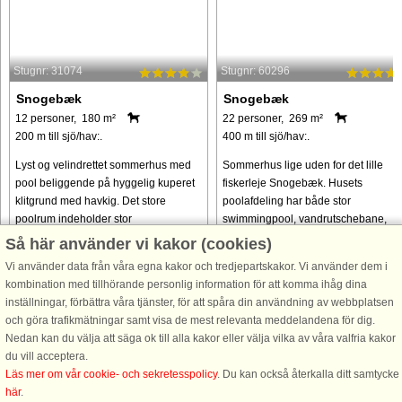
Stugnr: 31074
Stugnr: 60296
Snogebæk
Snogebæk
12 personer, 180 m²
22 personer, 269 m²
200 m till sjö/hav:.
400 m till sjö/hav:.
Lyst og velindrettet sommerhus med
Sommerhus lige uden for det lille
pool beliggende på hyggelig kuperet
fiskerleje Snogebæk. Husets
klitgrund med havkig. Det store
poolafdeling har både stor
poolrum indeholder stor
swimmingpool, vandrutschebane,
swimmingpool på 7 x 2,5 x 1,6 meter.
svømmetræner, stort indbygget
Så här använder vi kakor (cookies)
Det store 6 personers spabad giver
spabad og sauna med plads til 4-6
Vi använder data från våra egna kakor och tredjepartskakor. Vi använder dem i
mulighed ...
personer. Swimmingpoolen ...
kombination med tillhörande personlig information för att komma ihåg dina
från 10.206 SEK
från 28.478 SEK
inställningar, förbättra våra tjänster, för att spåra din användning av webbplatsen
och göra trafikmätningar samt visa de mest relevanta meddelandena för dig.
Nedan kan du välja att säga ok till alla kakor eller välja vilka av våra valfria kakor
du vill acceptera.
Läs mer om vår cookie- och sekretesspolicy
. Du kan också återkalla ditt samtycke
här
.