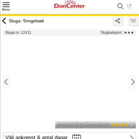
×
Menu
Sök
Stuga: Snogebæk
Tilbud
Stuga nr. 12411
Stugkategori:
★★★
Inspiration
Info
Service
Kontakt
Husägare
Hav/insjö 50 m
Gästomdömen
Välj ankomst & antal dagar