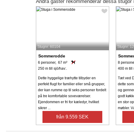
Andra gäster rekommenderar dessa stugor
Stugnr: 60104
Stugnr: 1
Sommerodde
Somme
6 personer, 67 m²
8 persone
250 m till sjö/hav:.
400 m till 
Dette hyggelige træhytte tilbyder en
Tæt ved D
perfekt flugt for familier eller små grupper,
dette so
der kan rumme op til seks personer fordelt
og gennem
på tre komfortable soveværelser.
godt køk
Ejendommen er fri for kæledyr, hvilket
en stor o
sikrer ...
møbler. V
från 9.559 SEK