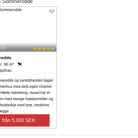
 i Sommerodde
2343
rodde
r, 96 m²
sjö/hav:.
ueodde og sandstranden ligger
mmerhus med dets egen charme
førte indretning. Huset har et
ken med mange hjælpemidler og
pholdsstue med lyse, moderne
ægge ...
från 5.300 SEK