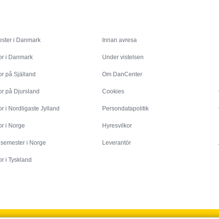
Inspiration
Info
ster i Danmark
Innan avresa
or i Danmark
Under vistelsen
r på Själland
Om DanCenter
or på Djursland
Cookies
r i Nordligaste Jylland
Persondatapolitik
r i Norge
Hyresvilkor
esemester i Norge
Leverantör
r i Tyskland