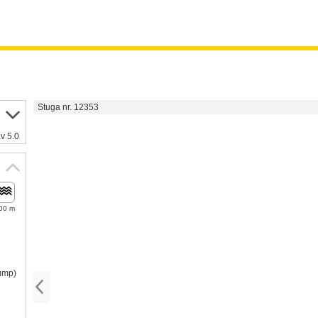
Stuga nr. 12353
v 5.0
00 m
pump)