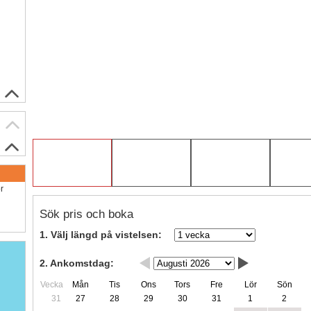
ör
Sök pris och boka
1. Välj längd på vistelsen:
2. Ankomstdag:
Vecka
Mån
Tis
Ons
Tors
Fre
Lör
Sön
31
27
28
29
30
31
1
2