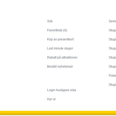
Sök
Sök
Seme
Favoritlista (0)
Stug
Köp av presentkort
Stugo
Last minute stugor
Stug
Rabatt på attraktioner
Stugo
Beställ nyhetsmail
Stugo
Fisk
Husägare
Stugo
Login husägare sida
Hyr ut