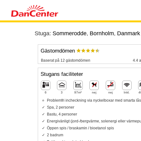
Stuga:
Sommerodde
,
Bornholm
,
Danmark
Gästomdömen
Baserat på 12 gästomdömen
4.4 a
Stugans faciliteter
6
3
97m²
nej
nej
Inkl.
4
Problemfri incheckning via nyckelboxar med smarta lås
Spa, 2 personer
Bastu, 4 personer
Energivänligt (jord-/bergvärme, solenergi eller värme
Öppen spis / braskamin / bioetanol spis
2 badrum