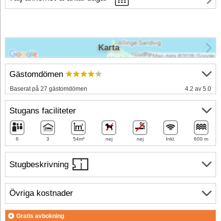
Karta
Gästomdömen
Baserat på 27 gästomdömen
4.2 av 5.0
Stugans faciliteter
6
3
54m²
nej
nej
Inkl.
600 m
Stugbeskrivning
Övriga kostnader
Gratis avbokning