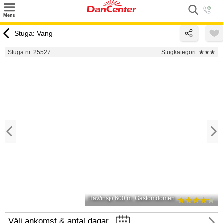
×
Menu
Sök
Stuga: Vang
Tilbud
Stuga nr. 25527
Stugkategori:
★★★
Inspiration
Info
Service
Kontakt
Husägare
Hav/insjö 600 m
Gästomdömen
Välj ankomst & antal dagar