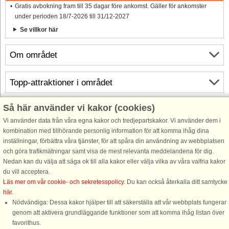
Gratis avbokning fram till 35 dagar före ankomst. Gäller för ankomster
under perioden 18/7-2026 till 31/12-2027
Se villkor här
Om området
Topp-attraktioner i området
Så här använder vi kakor (cookies)
Info och öppettider
Vi använder data från våra egna kakor och tredjepartskakor. Vi använder dem i
kombination med tillhörande personlig information för att komma ihåg dina
Innan semestern
inställningar, förbättra våra tjänster, för att spåra din användning av webbplatsen
och göra trafikmätningar samt visa de mest relevanta meddelandena för dig.
Nedan kan du välja att säga ok till alla kakor eller välja vilka av våra valfria kakor
du vill acceptera.
Läs mer om vår cookie- och sekretesspolicy
. Du kan också återkalla ditt samtycke
här
.
Nödvändiga: Dessa kakor hjälper till att säkerställa att vår webbplats fungerar
genom att aktivera grundläggande funktioner som att komma ihåg listan över
favorithus.