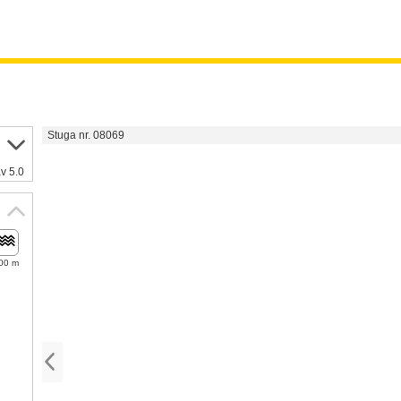
Stuga nr. 08069
v 5.0
00 m