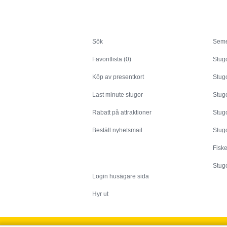
Sök
Sök
Seme
Favoritlista (0)
Stug
Köp av presentkort
Stugo
Last minute stugor
Stug
Rabatt på attraktioner
Stugo
Beställ nyhetsmail
Stugo
Fisk
Husägare
Stugo
Login husägare sida
Hyr ut