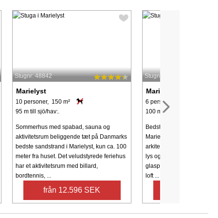
Stugnr: 48842
Stugnr: 35871
Marielyst
Marielyst
10 personer, 150 m²
6 personer, 98 m²
95 m till sjö/hav:.
100 m till sjö/hav:.
Sommerhus med spabad, sauna og
Bedste beliggenhed midt i 
aktivitetsrum beliggende tæt på Danmarks
Marielyst. Ferielejlighedern
bedste sandstrand i Marielyst, kun ca. 100
arkitektfirmaet Andreas Rav
meter fra huset. Det veludstyrede feriehus
lys og rummelighed i højsæ
har et aktivitetsrum med billard,
glaspartier med pragtfulde l
bordtennis, ...
loft ...
från 12.596 SEK
från 5.404 