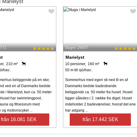
 Marielyst
0771
Stugnr: 29007
st
Marielyst
er, 210 m²
10 personer, 160 m²
jö/hav:.
50 m till sjö/hav:.
merhus beliggende på en stor,
Sommerhus med egen sti ned til en af
und ved en af Danmarks bedste
Danmarks bedste badestrande
de i Marielyst, kun ca. 50 meter
beliggende ca. 50 meter fra huset. Huset
. Huset har swimmingpool,
ligger således i 2. række fra diget. Huset
auna og fitnessrum med
indeholder 2 badeværelser, hvoraf det ene
 og motionscykel ...
har adgang ...
från 16.081 SEK
från 17.442 SEK