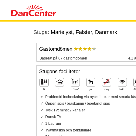
Stuga:
Marielyst
,
Falster
,
Danmark
Gästomdömen
Baserat på 67 gästomdömen
4.1 a
Stugans faciliteter
6
3
62m²
ja
nej
Inkl.
4
Problemfri incheckning via nyckelboxar med smarta lås
Öppen spis / braskamin / bioetanol spis
Tysk TV: minst 2 kanaler
Dansk TV
1 badrum
Tvättmaskin och torktumlare