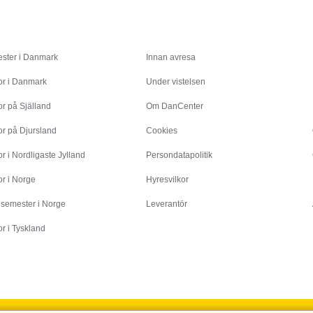
Inspiration
Info
ster i Danmark
Innan avresa
or i Danmark
Under vistelsen
r på Själland
Om DanCenter
or på Djursland
Cookies
r i Nordligaste Jylland
Persondatapolitik
r i Norge
Hyresvilkor
esemester i Norge
Leverantör
r i Tyskland