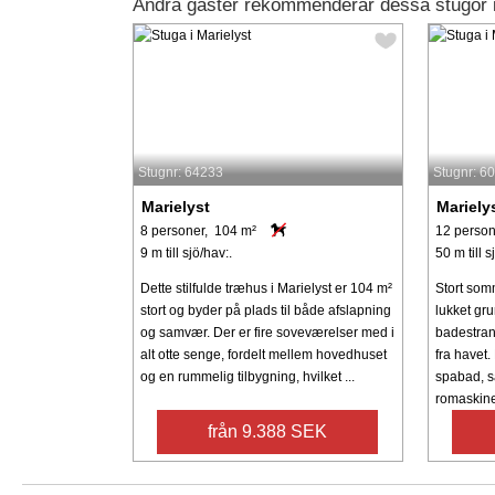
Andra gäster rekommenderar dessa stugor i
Stugnr: 64233
Stugnr: 6
Marielyst
Mariely
8 personer, 104 m²
12 person
9 m till sjö/hav:.
50 m till s
Dette stilfulde træhus i Marielyst er 104 m²
Stort som
stort og byder på plads til både afslapning
lukket gr
og samvær. Der er fire soveværelser med i
badestran
alt otte senge, fordelt mellem hovedhuset
fra havet
og en rummelig tilbygning, hvilket ...
spabad, s
romaskine
från 9.388 SEK