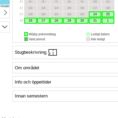
41
5
6
7
8
9
10
11
42
12
13
14
15
16
17
18
43
19
20
21
22
23
24
25
44
26
27
28
29
30
31
1
Möjlig ankomstdag
Ledigt datum
Vald period
Inte ledigt
Stugbeskrivning
Om området
Info och öppettider
Innan semestern