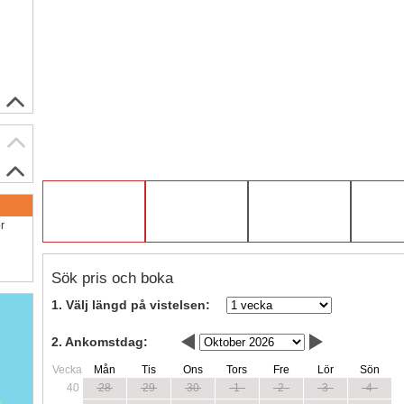
ör
Sök pris och boka
1. Välj längd på vistelsen:
2. Ankomstdag:
Vecka
Mån
Tis
Ons
Tors
Fre
Lör
Sön
40
28
29
30
1
2
3
4