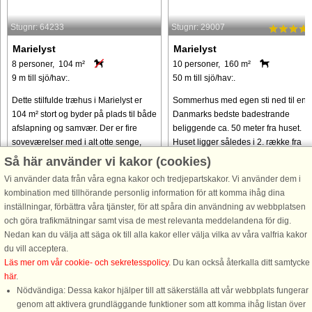
Stugnr: 64233
Stugnr: 29007
Marielyst
Marielyst
8 personer, 104 m²
10 personer, 160 m²
9 m till sjö/hav:.
50 m till sjö/hav:.
Dette stilfulde træhus i Marielyst er
Sommerhus med egen sti ned til en a
104 m² stort og byder på plads til både
Danmarks bedste badestrande
afslapning og samvær. Der er fire
beliggende ca. 50 meter fra huset.
soveværelser med i alt otte senge,
Huset ligger således i 2. række fra
fordelt mellem hovedhuset og en
diget. Huset indeholder 2
Så här använder vi kakor (cookies)
rummelig tilbygning, hvilket ...
badeværelser, hvoraf det ene har
Vi använder data från våra egna kakor och tredjepartskakor. Vi använder dem i
adgang ...
kombination med tillhörande personlig information för att komma ihåg dina
från 11.386 SEK
från 17.442 SEK
inställningar, förbättra våra tjänster, för att spåra din användning av webbplatsen
och göra trafikmätningar samt visa de mest relevanta meddelandena för dig.
Nedan kan du välja att säga ok till alla kakor eller välja vilka av våra valfria kakor
du vill acceptera.
Läs mer om vår cookie- och sekretesspolicy
. Du kan också återkalla ditt samtycke
här
.
Nödvändiga: Dessa kakor hjälper till att säkerställa att vår webbplats fungerar
genom att aktivera grundläggande funktioner som att komma ihåg listan över