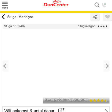
×
Menu
Sök
Stuga: Marielyst
Tilbud
Stuga nr. 09407
Stugkategori:
★★★★
Inspiration
Info
Service
Kontakt
Husägare
Hav/insjö 600 m
Gästomdömen
Välj ankomst & antal dagar