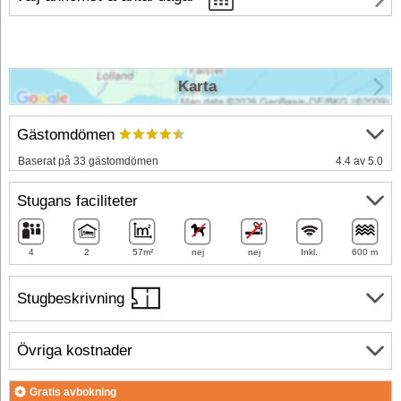
Karta
Gästomdömen
Baserat på 33 gästomdömen
4.4 av 5.0
Stugans faciliteter
4
2
57m²
nej
nej
Inkl.
600 m
Stugbeskrivning
Övriga kostnader
Gratis avbokning