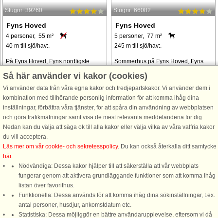
Stugnr: 39260
Stugnr: 66082
Fyns Hoved
Fyns Hoved
4 personer, 55 m²
5 personer, 77 m²
40 m till sjö/hav:.
245 m till sjö/hav:.
På Fyns Hoved, Fyns nordligste
Sommerhus på Fyns Hoved, Fyns
punkt, ligger dette sommerhus med
nordligste punkt. Der er kun ca. 245
Så här använder vi kakor (cookies)
en fantastisk udsigt over vandet ca.
m til vandkanten. Der er kombineret
Vi använder data från våra egna kakor och tredjepartskakor. Vi använder dem i
40 m fra vandkanten. Huset er
opholds-/spisestue med udgang til
kombination med tillhörande personlig information för att komma ihåg dina
arkitekttegnet i dansk byggestil med
terrassen. Stuen er endvidere
inställningar, förbättra våra tjänster, för att spåra din användning av webbplatsen
vægt på en hyggelig atmosfære.
udstyret med tv, radio med cd-
och göra trafikmätningar samt visa de mest relevanta meddelandena för dig.
Lys, ...
afspiller ...
Nedan kan du välja att säga ok till alla kakor eller välja vilka av våra valfria kakor
från 7.223 SEK
från 3.374 SEK
du vill acceptera.
Läs mer om vår cookie- och sekretesspolicy
. Du kan också återkalla ditt samtycke
här
.
Nödvändiga: Dessa kakor hjälper till att säkerställa att vår webbplats
fungerar genom att aktivera grundläggande funktioner som att komma ihåg
listan över favorithus.
Funktionella: Dessa används för att komma ihåg dina sökinställningar, t.ex.
DanCenter A/S - Kronprinsensgade 3, 2. - 1114 København K - Danmark
antal personer, husdjur, ankomstdatum etc.
Statistiska: Dessa möjliggör en bättre användarupplevelse, eftersom vi då
Tel.: +45 70 13 00 00 - Fax.: +45 70 13 70 70 - Bank: Danske Bank/Stockholm