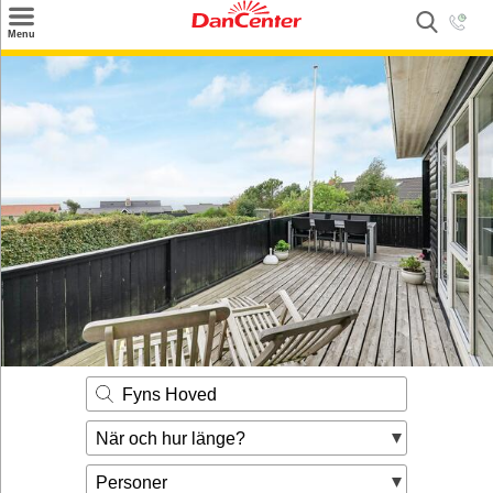
×
Menu
Sök
Tilbud
Inspiration
Info
Service
Kontakt
Husägare
Fyns Hoved
När och hur länge?
Personer