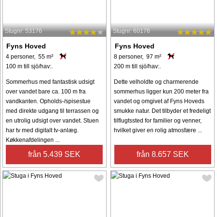
Stugnr: 53176
Stugnr: 60176
Fyns Hoved
Fyns Hoved
4 personer, 55 m²
8 personer, 97 m²
100 m till sjö/hav:.
200 m till sjö/hav:.
Sommerhus med fantastisk udsigt
Dette velholdte og charmerende
over vandet bare ca. 100 m fra
sommerhus ligger kun 200 meter fra
vandkanten. Opholds-/spisestue
vandet og omgivet af Fyns Hoveds
med direkte udgang til terrassen og
smukke natur. Det tilbyder et fredeligt
en utrolig udsigt over vandet. Stuen
tilflugtssted for familier og venner,
har tv med digitalt tv-anlæg.
hvilket giver en rolig atmosfære ...
Køkkenafdelingen ...
från 5.439 SEK
från 8.657 SEK