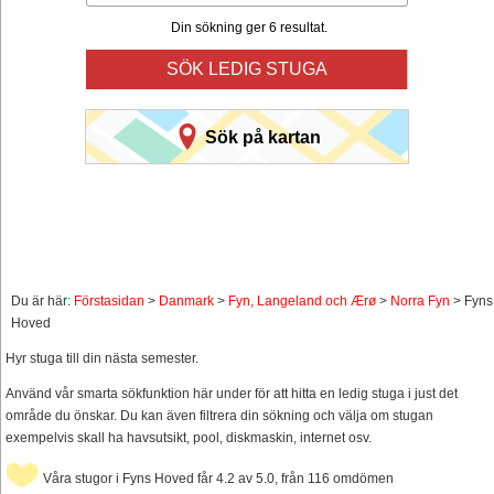
Din sökning ger 6 resultat.
SÖK LEDIG STUGA
Sök på kartan
Du är här:
Förstasidan
>
Danmark
>
Fyn, Langeland och Ærø
>
Norra Fyn
> Fyns
Hoved
Hyr stuga till din nästa semester.
Använd vår smarta sökfunktion här under för att hitta en ledig stuga i just det
område du önskar. Du kan även filtrera din sökning och välja om stugan
exempelvis skall ha havsutsikt, pool, diskmaskin, internet osv.
Våra stugor i Fyns Hoved får 4.2 av 5.0, från 116 omdömen