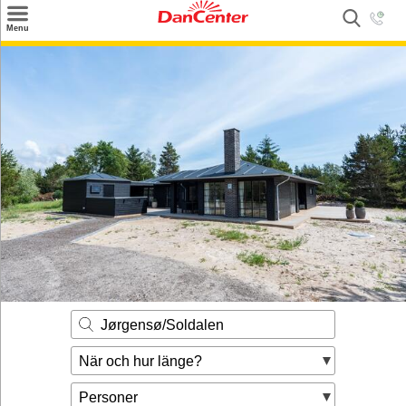
×
Menu
Sök
Tilbud
Inspiration
Info
Service
Kontakt
Husägare
Jørgensø/Soldalen
När och hur länge?
Personer