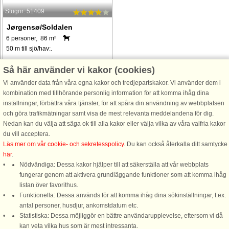
Stugnr: 51409
Jørgensø/Soldalen
6 personer, 86 m²
50 m till sjö/hav:.
I første række ca. 50 meter fra vandet
Så här använder vi kakor (cookies)
på en beplantet naturgrund ligger
Vi använder data från våra egna kakor och tredjepartskakor. Vi använder dem i
dette velindrettede sommerhus med
kombination med tillhörande personlig information för att komma ihåg dina
spabad og sauna. Dobbeltsengen i
inställningar, förbättra våra tjänster, för att spåra din användning av webbplatsen
det ene soverum er elavationsseng.
och göra trafikmätningar samt visa de mest relevanta meddelandena för dig.
Huset er lyst og komfortabelt ...
Nedan kan du välja att säga ok till alla kakor eller välja vilka av våra valfria kakor
från 10.678 SEK
du vill acceptera.
Läs mer om vår cookie- och sekretesspolicy
. Du kan också återkalla ditt samtycke
här
.
Nödvändiga: Dessa kakor hjälper till att säkerställa att vår webbplats
fungerar genom att aktivera grundläggande funktioner som att komma ihåg
listan över favorithus.
Funktionella: Dessa används för att komma ihåg dina sökinställningar, t.ex.
DanCenter A/S - Kronprinsensgade 3, 2. - 1114 København K - Danmark
antal personer, husdjur, ankomstdatum etc.
Statistiska: Dessa möjliggör en bättre användarupplevelse, eftersom vi då
Tel.: +45 70 13 00 00 - Fax.: +45 70 13 70 70 - Bank: Danske Bank/Stockholm
kan veta vilka hus som är mest intressanta.
Bank-giro nr. 5209-6575 - CVR: 67324013