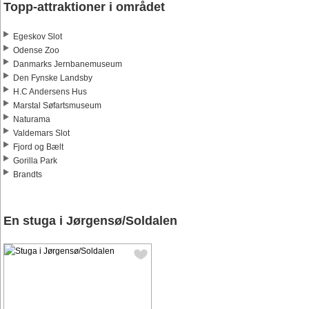
Topp-attraktioner i området
Egeskov Slot
Odense Zoo
Danmarks Jernbanemuseum
Den Fynske Landsby
H.C Andersens Hus
Marstal Søfartsmuseum
Naturama
Valdemars Slot
Fjord og Bælt
Gorilla Park
Brandts
En stuga i Jørgensø/Soldalen