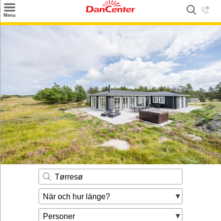
×
Menu
Sök
Tilbud
Inspiration
Info
Service
Kontakt
Husägare
Tørresø
När och hur länge?
Personer