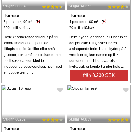
Stugnr: 60364
Stugnr: 60372
Tørresø
Tørresø
6 personer, 99 m²
4 personer, 60 m²
200 m till sjö/hav:.
70 m till sjö/hav:.
Dette charmerende feriehus på 99
Dette hyggelige feriehus i Otterup er
kvadratmeter er det perfekte
det perfekte tilflugtssted for en
tilflugtssted for familier eller små
afslappende ferie. Huset byder på 2
grupper, der komfortabelt kan rumme
værelser og kan rumme op til 4
op til seks gæster. Med to
personer med 1 badeværelse,
indbydende soveværelser, hver med
hvilket sikrer komfort under hele ...
en dobbeltseng, ...
från 8.230 SEK
Stugnr: 60202
Stugnr: 60819
Tørresø
Tørresø