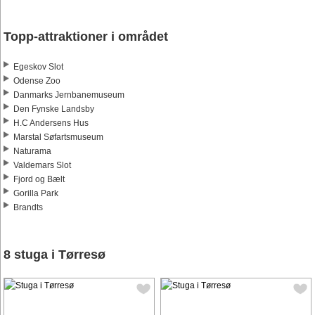
Topp-attraktioner i området
Egeskov Slot
Odense Zoo
Danmarks Jernbanemuseum
Den Fynske Landsby
H.C Andersens Hus
Marstal Søfartsmuseum
Naturama
Valdemars Slot
Fjord og Bælt
Gorilla Park
Brandts
8 stuga i Tørresø