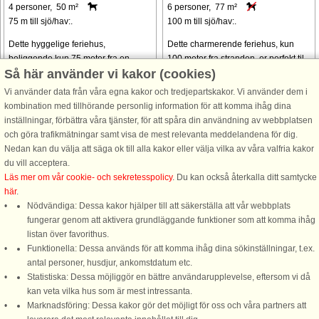
4 personer, 50 m²
6 personer, 77 m²
75 m till sjö/hav:.
100 m till sjö/hav:.
Dette hyggelige feriehus,
Dette charmerende feriehus, kun
beliggende kun 75 meter fra en
100 meter fra stranden, er perfekt til
Så här använder vi kakor (cookies)
børnevenlig strand, er ideel til små
en afslappende ferie for op til 6
familier, par eller kæledyrsejere. Det
gæster. Med tre hyggelige
Vi använder data från våra egna kakor och tredjepartskakor. Vi använder dem i
tilbyder et soveværelse i hovedhuset
soveværelser byder huset på god
kombination med tillhörande personlig information för att komma ihåg dina
og et andet i et separat anneks. ...
plads til familier eller små grupper. ...
inställningar, förbättra våra tjänster, för att spåra din användning av webbplatsen
och göra trafikmätningar samt visa de mest relevanta meddelandena för dig.
från 9.070 SEK
från 17.072 SEK
Nedan kan du välja att säga ok till alla kakor eller välja vilka av våra valfria kakor
du vill acceptera.
Se
alla stugor i området
.
Läs mer om vår cookie- och sekretesspolicy
. Du kan också återkalla ditt samtycke
här
.
Nödvändiga: Dessa kakor hjälper till att säkerställa att vår webbplats
fungerar genom att aktivera grundläggande funktioner som att komma ihåg
listan över favorithus.
Funktionella: Dessa används för att komma ihåg dina sökinställningar, t.ex.
DanCenter A/S - Kronprinsensgade 3, 2. - 1114 København K - Danmark
antal personer, husdjur, ankomstdatum etc.
Statistiska: Dessa möjliggör en bättre användarupplevelse, eftersom vi då
Tel.: +45 70 13 00 00 - Fax.: +45 70 13 70 70 - Bank: Danske Bank/Stockholm
kan veta vilka hus som är mest intressanta.
Bank-giro nr. 5209-6575 - CVR: 67324013
Marknadsföring: Dessa kakor gör det möjligt för oss och våra partners att