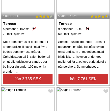
Stugnr: 9347
Stugnr: 15824
Tørresø
Tørresø
5 personer, 102 m²
9 personer, 89 m²
70 m till sjö/hav:.
500 m till sjö/hav:.
Dette sommerhus er beliggende i
Sommerhus beliggende i Tørresø i
anden række til havet i et af Fyns
naturskønt område tæt på skov og
bedste sommerhusområder.
en strand, som er meget besøgt af
Opholdsstuen på 1. salen byder på
fritidsfiskere. I skoven er der god
en utrolig udsigt over vandet, der
mulighed for at opleve et rigt dyreliv
befinder sig under 100 meter fra
på nært hold. Sommerhuset ...
grunden. ...
från 3.785 SEK
från 7.761 SEK