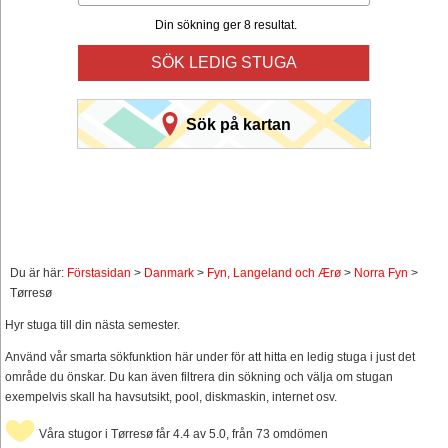
Din sökning ger 8 resultat.
SÖK LEDIG STUGA
Sök på kartan
Du är här:
Förstasidan
>
Danmark
>
Fyn, Langeland och Ærø
>
Norra Fyn
>
Tørresø
Hyr stuga till din nästa semester.
Använd vår smarta sökfunktion här under för att hitta en ledig stuga i just det
område du önskar. Du kan även filtrera din sökning och välja om stugan
exempelvis skall ha havsutsikt, pool, diskmaskin, internet osv.
Våra stugor i Tørresø får 4.4 av 5.0, från 73 omdömen