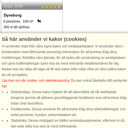
Stugnr: 6988
Dyreborg
6 personer, 106 m²
300 m till sjö/hav:.
I Dyreborg tæt ved Faaborg ligger
Så här använder vi kakor (cookies)
dette sommerhus med spabad. Fra
Vi använder data från våra egna kakor och tredjepartskakor. Vi använder dem i
opholdsstuen kan I se til vandet, som
kombination med tillhörande personlig information för att komma ihåg dina
kun ligger ca. 300 m fra huset.
inställningar, förbättra våra tjänster, för att spåra din användning av webbplatsen
Sommerhuset er indrettet med tre
och göra trafikmätningar samt visa de mest relevanta meddelandena för dig.
soveværelser og et dejlig stort ...
Nedan kan du välja att säga ok till alla kakor eller välja vilka av våra valfria kakor
från 6.760 SEK
du vill acceptera.
Läs mer om vår cookie- och sekretesspolicy
. Du kan också återkalla ditt samtycke
här
.
Nödvändiga: Dessa kakor hjälper till att säkerställa att vår webbplats
fungerar genom att aktivera grundläggande funktioner som att komma ihåg
listan över favorithus.
Funktionella: Dessa används för att komma ihåg dina sökinställningar, t.ex.
DanCenter A/S - Kronprinsensgade 3, 2. - 1114 København K - Danmark
antal personer, husdjur, ankomstdatum etc.
Statistiska: Dessa möjliggör en bättre användarupplevelse, eftersom vi då
Tel.: +45 70 13 00 00 - Fax.: +45 70 13 70 70 - Bank: Danske Bank/Stockholm
kan veta vilka hus som är mest intressanta.
Bank-giro nr. 5209-6575 - CVR: 67324013