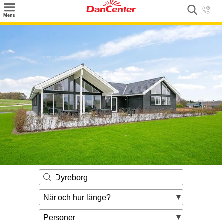
×
Menu
Sök
Tilbud
Inspiration
Info
Service
Kontakt
Husägare
Dyreborg
När och hur länge?
Personer