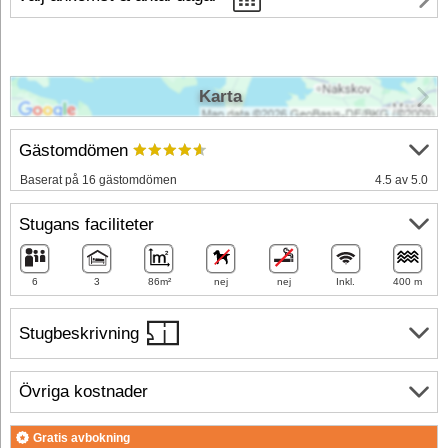
Karta
Gästomdömen
Baserat på 16 gästomdömen
4.5 av 5.0
Stugans faciliteter
6
3
86m²
nej
nej
Inkl.
400 m
Stugbeskrivning
Övriga kostnader
Gratis avbokning