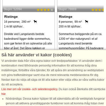
Stugnr: 52094
Stugnr: 78869
Ristinge
Ristinge
16 personer, 280 m²
8 personer, 99 m²
1 m till sjö/hav:.
200 m till sjö/hav:.
Direkte ved Langelands bedste
Sommerhus beliggende på en ca.
badestrand ligger dette sommerhus,
1200 m² stor naturgrund i et af
som gør ferien til en oplevelse på alle
Langelands mest berømte
tider af året. Det åbne køkken er
sommerhusområder. På badeværels
kombineret med stor opholdsstue med
står et 2-personers spabad og en go
Så här använder vi kakor (cookies)
pejs samt en spisestueafdeling, ...
sauna til rådighed. Huset er godt
Vi använder data från våra egna kakor och tredjepartskakor. Vi använder dem i
indrettet ...
kombination med tillhörande personlig information för att komma ihåg dina
från 18.832 SEK
från 6.184 SEK
inställningar, förbättra våra tjänster, för att spåra din användning av webbplatsen
och göra trafikmätningar samt visa de mest relevanta meddelandena för dig.
Nedan kan du välja att säga ok till alla kakor eller välja vilka av våra valfria kakor
du vill acceptera.
Läs mer om vår cookie- och sekretesspolicy
. Du kan också återkalla ditt samtycke
här
.
Nödvändiga: Dessa kakor hjälper till att säkerställa att vår webbplats fungerar
genom att aktivera grundläggande funktioner som att komma ihåg listan över