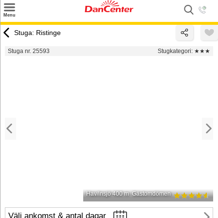
×
Menu
Sök
Stuga: Ristinge
Tilbud
Stuga nr. 25593
Stugkategori:
★★★
Inspiration
Info
Service
Kontakt
Husägare
Hav/insjö 400 m
Gästomdömen
Välj ankomst & antal dagar