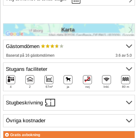
Karta
Gästomdömen
Baserat på 16 gästomdömen
3.6 av 5.0
Stugans faciliteter
4
2
67m²
ja
nej
Inkl.
80 m
Stugbeskrivning
Övriga kostnader
Gratis avbokning