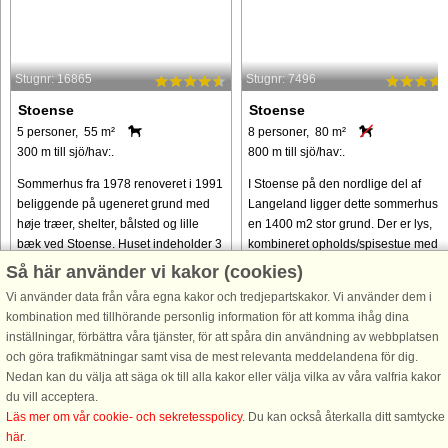
Stugnr: 16865
Stugnr: 7496
Stoense
Stoense
5 personer, 55 m²
8 personer, 80 m²
300 m till sjö/hav:.
800 m till sjö/hav:.
Sommerhus fra 1978 renoveret i 1991
I Stoense på den nordlige del af
beliggende på ugeneret grund med
Langeland ligger dette sommerhus 
høje træer, shelter, bålsted og lille
en 1400 m2 stor grund. Der er lys,
bæk ved Stoense. Huset indeholder 3
kombineret opholds/spisestue med
soveværelser fordelt på 2 med
direkte adgang til husets have.
Så här använder vi kakor (cookies)
dobbeltseng og 1 med en
Opholdsstuen er bl.a. udstyret med ..
Vi använder data från våra egna kakor och tredjepartskakor. Vi använder dem i
enkeltseng. ...
kombination med tillhörande personlig information för att komma ihåg dina
från 4.832 SEK
från 3.622 SEK
inställningar, förbättra våra tjänster, för att spåra din användning av webbplatsen
och göra trafikmätningar samt visa de mest relevanta meddelandena för dig.
Nedan kan du välja att säga ok till alla kakor eller välja vilka av våra valfria kakor
du vill acceptera.
Läs mer om vår cookie- och sekretesspolicy
. Du kan också återkalla ditt samtycke
här
.