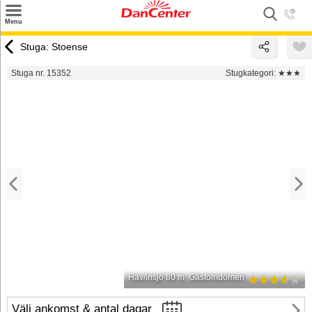
×
Menu
Sök
Stuga: Stoense
Tilbud
Stuga nr. 15352
Stugkategori:
★★★
Inspiration
Info
Service
Kontakt
Husägare
Hav/insjö 80 m
Gästomdömen
Välj ankomst & antal dagar