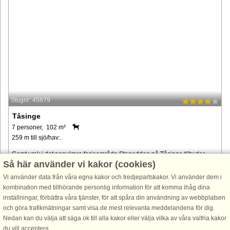
Stugnr: 45879
Tåsinge
7 personer, 102 m²
259 m till sjö/hav:.
Gemt væk i det populære ferieområde Stenodden på Tåsinge tilbyder
Så här använder vi kakor (cookies)
dette hyggelige og velholdte feriehus den perfekte balance mellem
komfort og natur. Kun en kort gåtur fra en børnevenlig strand er det ...
Vi använder data från våra egna kakor och tredjepartskakor. Vi använder dem i
kombination med tillhörande personlig information för att komma ihåg dina
från 5.292 SEK
inställningar, förbättra våra tjänster, för att spåra din användning av webbplatsen
och göra trafikmätningar samt visa de mest relevanta meddelandena för dig.
Nedan kan du välja att säga ok till alla kakor eller välja vilka av våra valfria kakor
du vill acceptera.