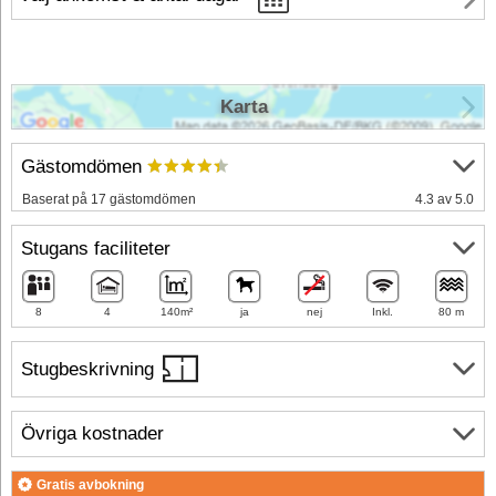
Karta
Gästomdömen
Baserat på 17 gästomdömen
4.3 av 5.0
Stugans faciliteter
8
4
140m²
ja
nej
Inkl.
80 m
Stugbeskrivning
Övriga kostnader
Gratis avbokning