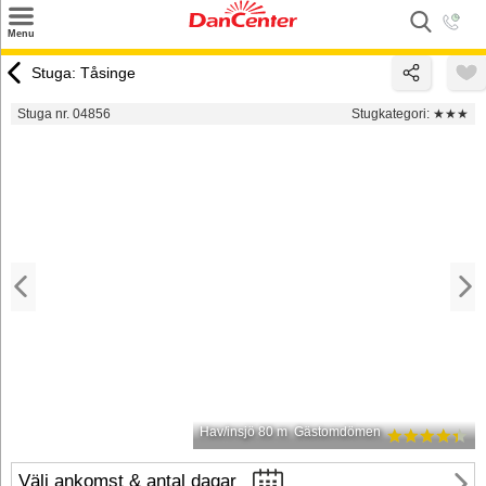
×
Menu
Sök
Stuga: Tåsinge
Tilbud
Stuga nr. 04856
Stugkategori:
★★★
Inspiration
Info
Service
Kontakt
Husägare
Hav/insjö 80 m
Gästomdömen
Välj ankomst & antal dagar