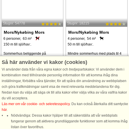
Stugnr: 54778
Stugnr: 18215
Mors/Nykøbing Mors
Mors/Nykøbing Mors
6 personer, 63 m²
4 personer, 54 m²
150 m till sjö/hav:.
50 m till sjö/hav:.
Sommerhus beliggende på
Mindre sommerhus med plads til 4
Limfjordsøen Mors, kun cirka 150
personer beliggende for enden af
Så här använder vi kakor (cookies)
meter fra Limfjorden. Køkken med
stille lukket vej, med udsigt til
Vi använder data från våra egna kakor och tredjepartskakor. Vi använder dem i
opvaskemaskine. TV med
Sallingsund. Området er i
kombination med tillhörande personlig information för att komma ihåg dina
Chromecast til streaming af egne
forlængelse af Nykøbing Mors og
inställningar, förbättra våra tjänster, för att spåra din användning av webbplatsen
tjenester i stuen. Der er brændeovn
danner god base for aktiviteter på
och göra trafikmätningar samt visa de mest relevanta meddelandena för dig.
og fibernet. Badeværelse ...
hele Mors. ...
Nedan kan du välja att säga ok till alla kakor eller välja vilka av våra valfria kakor
från 5.522 SEK
från 2.459 SEK
du vill acceptera.
Läs mer om vår cookie- och sekretesspolicy
. Du kan också återkalla ditt samtycke
här
.
Nödvändiga: Dessa kakor hjälper till att säkerställa att vår webbplats
fungerar genom att aktivera grundläggande funktioner som att komma ihåg
listan över favorithus.