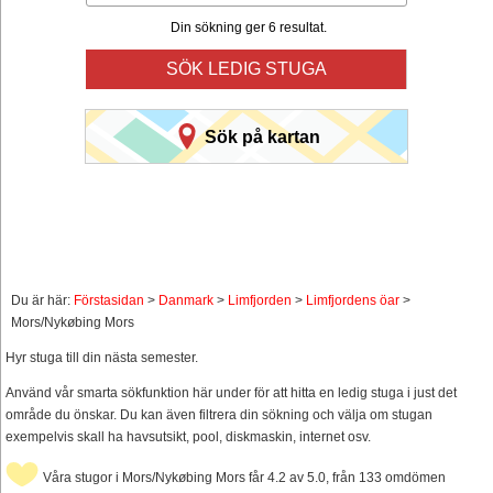
Din sökning ger 6 resultat.
SÖK LEDIG STUGA
Sök på kartan
Du är här:
Förstasidan
>
Danmark
>
Limfjorden
>
Limfjordens öar
>
Mors/Nykøbing Mors
Hyr stuga till din nästa semester.
Använd vår smarta sökfunktion här under för att hitta en ledig stuga i just det
område du önskar. Du kan även filtrera din sökning och välja om stugan
exempelvis skall ha havsutsikt, pool, diskmaskin, internet osv.
Våra stugor i Mors/Nykøbing Mors får 4.2 av 5.0, från 133 omdömen