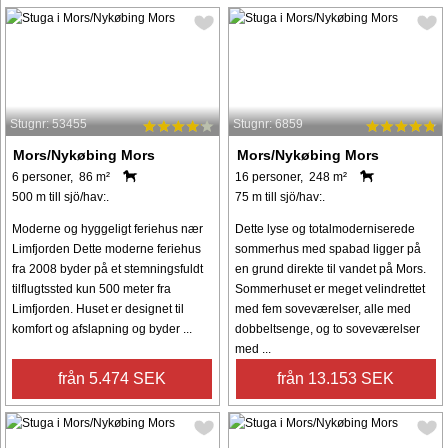
Stugnr: 53455
Stugnr: 6859
Mors/Nykøbing Mors
Mors/Nykøbing Mors
6 personer, 86 m²
16 personer, 248 m²
500 m till sjö/hav:.
75 m till sjö/hav:.
Moderne og hyggeligt feriehus nær
Dette lyse og totalmoderniserede
Limfjorden Dette moderne feriehus
sommerhus med spabad ligger på
fra 2008 byder på et stemningsfuldt
en grund direkte til vandet på Mors.
tilflugtssted kun 500 meter fra
Sommerhuset er meget velindrettet
Limfjorden. Huset er designet til
med fem soveværelser, alle med
komfort og afslapning og byder ...
dobbeltsenge, og to soveværelser
med ...
från 5.474 SEK
från 13.153 SEK