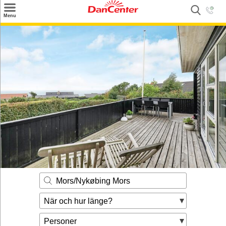
×
Menu
Sök
Tilbud
Inspiration
Info
Service
Kontakt
Husägare
Mors/Nykøbing Mors
När och hur länge?
Personer