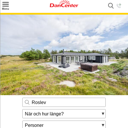
×
Menu
Sök
Tilbud
Inspiration
Info
Service
Kontakt
Husägare
Roslev
När och hur länge?
Personer