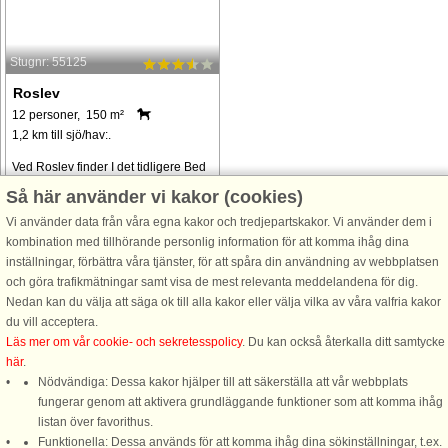
Stugnr: 55125
Roslev
12 personer, 150 m²
1,2 km till sjö/hav:.
Ved Roslev finder I det tidligere Bed
& Breakfast, Harrevig Multihus.
Så här använder vi kakor (cookies)
Lejen omfatter en lejlighed i den
Vi använder data från våra egna kakor och tredjepartskakor. Vi använder dem i
østlige del af huset med plads til 12
kombination med tillhörande personlig information för att komma ihåg dina
personer. På 1. sal er der fem
inställningar, förbättra våra tjänster, för att spåra din användning av webbplatsen
sovepladser fordelt på to
och göra trafikmätningar samt visa de mest relevanta meddelandena för dig.
soveværelser. ...
Nedan kan du välja att säga ok till alla kakor eller välja vilka av våra valfria kakor
från 5.299 SEK
du vill acceptera.
Läs mer om vår cookie- och sekretesspolicy
. Du kan också återkalla ditt samtycke
här
.
Nödvändiga: Dessa kakor hjälper till att säkerställa att vår webbplats
fungerar genom att aktivera grundläggande funktioner som att komma ihåg
listan över favorithus.
Funktionella: Dessa används för att komma ihåg dina sökinställningar, t.ex.