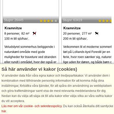
Stugnr: 26445
Stugnr: 63419
Kramnitze
Kramnitze
8 personer, 82 m²
20 personer, 277 m²
100 m till sjö/hav:.
200 m till sjö/hav:.
Veludstyret sommerhus beliggende i
Velkommen til et moderne sommerh
naturskønt område med gode
tæt på Lollands kyst Forestil jer en
muligheder for traveture ved stranden
ferie, hvor roen sænker sig, naturen 
eller rundt i området, hvor der også er
lige uden for døren, og både børn og
rig mulighed for at se både rådyr,
voksne finder plads til afslapning og
Så här använder vi kakor (cookies)
egern, harer og fasaner.
samvær. Kun 200 ...
Vi använder data från våra egna kakor och tredjepartskakor. Vi använder dem i
Overdækketterrasse ...
kombination med tillhörande personlig information för att komma ihåg dina
från 3.700 SEK
från 23.081 SEK
inställningar, förbättra våra tjänster, för att spåra din användning av webbplatsen
och göra trafikmätningar samt visa de mest relevanta meddelandena för dig.
Nedan kan du välja att säga ok till alla kakor eller välja vilka av våra valfria kakor
du vill acceptera.
Läs mer om vår cookie- och sekretesspolicy
. Du kan också återkalla ditt samtycke
här
.