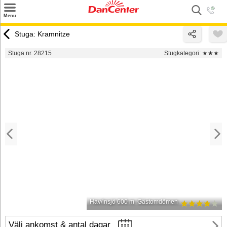
×
Menu
Sök
Stuga: Kramnitze
Tilbud
Stuga nr. 28215
Stugkategori:
★★★
Inspiration
Info
Service
Kontakt
Husägare
Hav/insjö 600 m
Gästomdömen
Välj ankomst & antal dagar