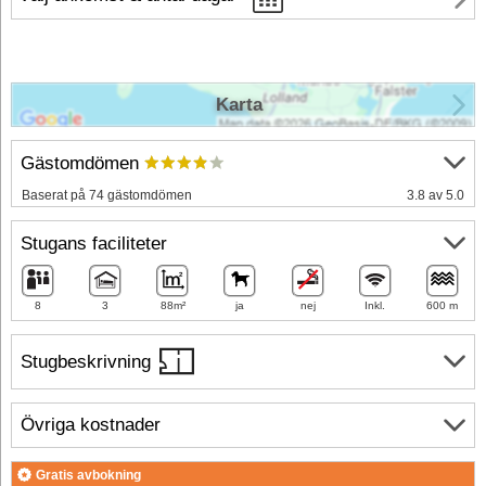
Karta
Gästomdömen
Baserat på 74 gästomdömen
3.8 av 5.0
Stugans faciliteter
8
3
88m²
ja
nej
Inkl.
600 m
Stugbeskrivning
Övriga kostnader
Gratis avbokning