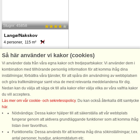
Stugnr: 45858
Langø/Nakskov
4 personer, 115 m²
Denne rummelige ferielejlighed
Så här använder vi kakor (cookies)
ligger direkte ved siden af ​​lejlighed
Vi använder data från våra egna kakor och tredjepartskakor. Vi använder dem i
A, ejendomsnummer 9796. Den er
kombination med tillhörande personlig information för att komma ihåg dina
en ideel mulighed for større grupper,
inställningar, förbättra våra tjänster, för att spåra din användning av webbplatsen
da leje af begge lejligheder giver
och göra trafikmätningar samt visa de mest relevanta meddelandena för dig.
mulighed for overnatning for ...
Nedan kan du välja att säga ok till alla kakor eller välja vilka av våra valfria kakor
från 3.379 SEK
du vill acceptera.
Läs mer om vår cookie- och sekretesspolicy
. Du kan också återkalla ditt samtycke
här
.
Nödvändiga: Dessa kakor hjälper till att säkerställa att vår webbplats
fungerar genom att aktivera grundläggande funktioner som att komma ihåg
listan över favorithus.
Funktionella: Dessa används för att komma ihåg dina sökinställningar, t.ex.
DanCenter A/S - Kronprinsensgade 3, 2. - 1114 København K - Danmark
antal personer, husdjur, ankomstdatum etc.