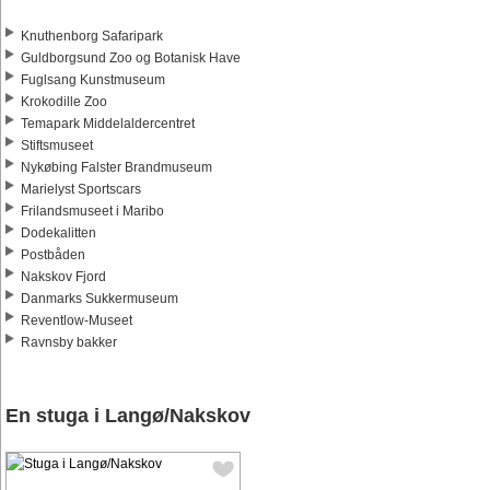
Knuthenborg Safaripark
Guldborgsund Zoo og Botanisk Have
Fuglsang Kunstmuseum
Krokodille Zoo
Temapark Middelaldercentret
Stiftsmuseet
Nykøbing Falster Brandmuseum
Marielyst Sportscars
Frilandsmuseet i Maribo
Dodekalitten
Postbåden
Nakskov Fjord
Danmarks Sukkermuseum
Reventlow-Museet
Ravnsby bakker
En stuga i Langø/Nakskov