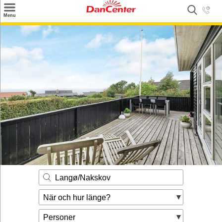
×
Menu
Sök
Tilbud
Inspiration
Info
Service
Kontakt
Husägare
Langø/Nakskov
När och hur länge?
Personer