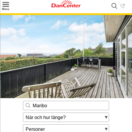
×
Menu
Sök
Tilbud
Inspiration
Info
Service
Kontakt
Husägare
Maribo
När och hur länge?
Personer