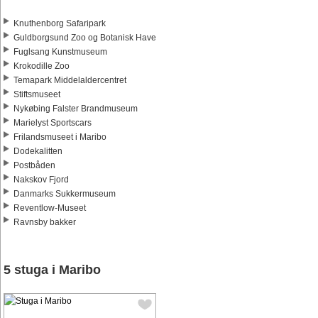
Knuthenborg Safaripark
Guldborgsund Zoo og Botanisk Have
Fuglsang Kunstmuseum
Krokodille Zoo
Temapark Middelaldercentret
Stiftsmuseet
Nykøbing Falster Brandmuseum
Marielyst Sportscars
Frilandsmuseet i Maribo
Dodekalitten
Postbåden
Nakskov Fjord
Danmarks Sukkermuseum
Reventlow-Museet
Ravnsby bakker
5 stuga i Maribo