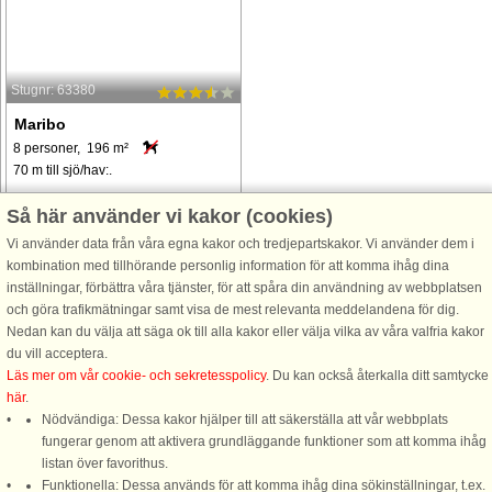
Stugnr: 63380
Maribo
8 personer, 196 m²
70 m till sjö/hav:.
Vil du have en tur på landet med
Så här använder vi kakor (cookies)
udsigt til Nørresø og dog under en
Vi använder data från våra egna kakor och tredjepartskakor. Vi använder dem i
kilometer væk ligger Domkirkebyen
kombination med tillhörande personlig information för att komma ihåg dina
Maribo med sin majestætiske gamle
inställningar, förbättra våra tjänster, för att spåra din användning av webbplatsen
klosterkirke, så dette sommerhus på
och göra trafikmätningar samt visa de mest relevanta meddelandena för dig.
196 m2 ikke er for dig. I Maribo ...
Nedan kan du välja att säga ok till alla kakor eller välja vilka av våra valfria kakor
från 8.368 SEK
du vill acceptera.
Läs mer om vår cookie- och sekretesspolicy
. Du kan också återkalla ditt samtycke
här
.
Nödvändiga: Dessa kakor hjälper till att säkerställa att vår webbplats
fungerar genom att aktivera grundläggande funktioner som att komma ihåg
listan över favorithus.
Funktionella: Dessa används för att komma ihåg dina sökinställningar, t.ex.