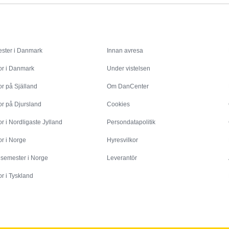
Inspiration
Info
ster i Danmark
Innan avresa
or i Danmark
Under vistelsen
r på Själland
Om DanCenter
or på Djursland
Cookies
r i Nordligaste Jylland
Persondatapolitik
r i Norge
Hyresvilkor
esemester i Norge
Leverantör
r i Tyskland