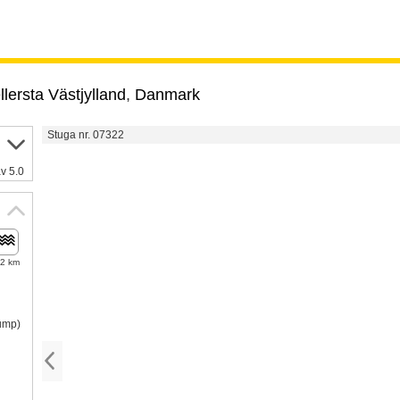
lersta Västjylland
,
Danmark
Stuga nr. 07322
v 5.0
,2 km
pump)