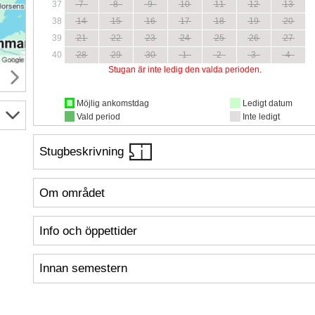
37
7
8
9
10
11
12
13
38
14
15
16
17
18
19
20
39
21
22
23
24
25
26
27
40
28
29
30
1
2
3
4
Stugan är inte ledig den valda perioden.
Möjlig ankomstdag
Ledigt datum
Vald period
Inte ledigt
Stugbeskrivning
Om området
Info och öppettider
Innan semestern