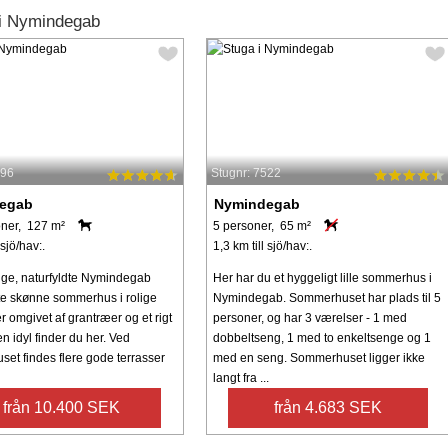
 i Nymindegab
296
Stugnr: 7522
egab
Nymindegab
ner, 127 m²
5 personer, 65 m²
 sjö/hav:.
1,3 km till sjö/hav:.
lige, naturfyldte Nymindegab
Her har du et hyggeligt lille sommerhus i
tte skønne sommerhus i rolige
Nymindegab. Sommerhuset har plads til 5
 omgivet af grantræer og et rigt
personer, og har 3 værelser - 1 med
en idyl finder du her. Ved
dobbeltseng, 1 med to enkeltsenge og 1
et findes flere gode terrasser
med en seng. Sommerhuset ligger ikke
langt fra ...
från 10.400 SEK
från 4.683 SEK