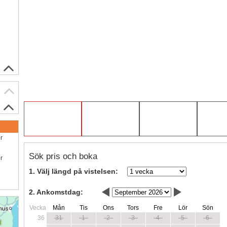
ör
Sök pris och boka
ör
1. Välj längd på vistelsen:
2. Ankomstdag:
Vecka
Mån
Tis
Ons
Tors
Fre
Lör
Sön
36
31
1
2
3
4
5
6