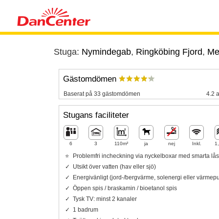
Stuga:
Nymindegab
,
Ringköbing Fjord
,
Mel
Gästomdömen
Baserat på 33 gästomdömen
4.2 a
Stugans faciliteter
6
3
110m²
ja
nej
Inkl.
1
Problemfri incheckning via nyckelboxar med smarta lås
Utsikt över vatten (hav eller sjö)
Energivänligt (jord-/bergvärme, solenergi eller värme
Öppen spis / braskamin / bioetanol spis
Tysk TV: minst 2 kanaler
1 badrum