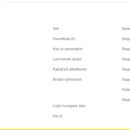
Sök
Sök
Seme
Favoritlista (0)
Stug
Köp av presentkort
Stugo
Last minute stugor
Stug
Rabatt på attraktioner
Stugo
Beställ nyhetsmail
Stugo
Fisk
Husägare
Stugo
Login husägare sida
Hyr ut