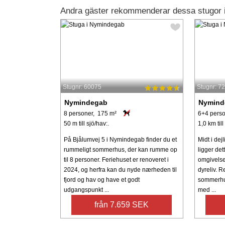
Andra gäster rekommenderar dessa stugor
Stugnr: 60075
Stugnr: 7
Nymindegab
Nymind
8 personer, 175 m²
6+4 perso
50 m till sjö/hav:.
1,0 km till
På Bjålumvej 5 i Nymindegab finder du et
Midt i dej
rummeligt sommerhus, der kan rumme op
ligger de
til 8 personer. Feriehuset er renoveret i
omgivelser
2024, og herfra kan du nyde nærheden til
dyreliv. R
fjord og hav og have et godt
sommerhus
udgangspunkt ...
med ...
från 7.659 SEK