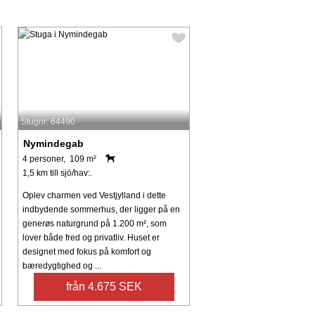
Stugnr: 64490
Nymindegab
4 personer, 109 m²
1,5 km till sjö/hav:.
Oplev charmen ved Vestjylland i dette
indbydende sommerhus, der ligger på en
generøs naturgrund på 1.200 m², som
lover både fred og privatliv. Huset er
designet med fokus på komfort og
bæredygtighed og ...
från 4.675 SEK