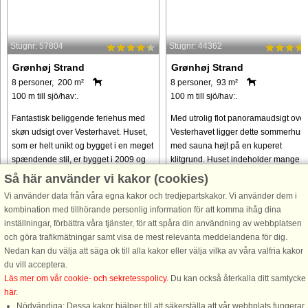
Stugnr: 57804
Stugnr: 44362
Grønhøj Strand
Grønhøj Strand
8 personer, 200 m²
8 personer, 93 m²
100 m till sjö/hav:.
100 m till sjö/hav:.
Fantastisk beliggende feriehus med
Med utrolig flot panoramaudsigt over
skøn udsigt over Vesterhavet. Huset,
Vesterhavet ligger dette sommerhus
som er helt unikt og bygget i en meget
med sauna højt på en kuperet
spændende stil, er bygget i 2009 og
klitgrund. Huset indeholder mange
tilbygget og renoveret i 2025. Helt
faciliteter og er velindrettet med pæn
Så här använder vi kakor (cookies)
sikkert for den kræsne ...
klinkegulv overalt undtagen ...
Vi använder data från våra egna kakor och tredjepartskakor. Vi använder dem i
kombination med tillhörande personlig information för att komma ihåg dina
från 14.083 SEK
från 6.748 SEK
inställningar, förbättra våra tjänster, för att spåra din användning av webbplatsen
och göra trafikmätningar samt visa de mest relevanta meddelandena för dig.
Nedan kan du välja att säga ok till alla kakor eller välja vilka av våra valfria kakor
du vill acceptera.
Läs mer om vår cookie- och sekretesspolicy
. Du kan också återkalla ditt samtycke
här
.
Nödvändiga: Dessa kakor hjälper till att säkerställa att vår webbplats fungerar