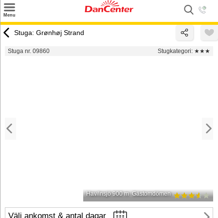
×
Menu
Sök
Stuga: Grønhøj Strand
Tilbud
Stuga nr. 09860
Stugkategori:
★★★
Inspiration
Info
Service
Kontakt
Husägare
Hav/insjö 900 m
Gästomdömen
Välj ankomst & antal dagar