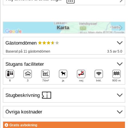
Karta
Gästomdömen
Baserat på 11 gästomdömen
3.5 av 5.0
Stugans faciliteter
6
3
74m²
ja
nej
Inkl.
900 m
Stugbeskrivning
Övriga kostnader
Gratis avbokning