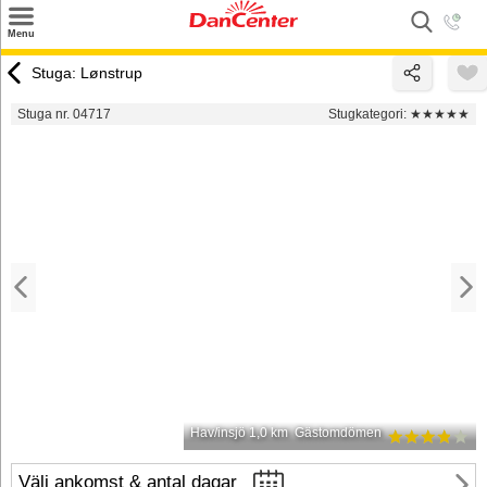
×
Menu
Sök
Stuga: Lønstrup
Tilbud
Stuga nr. 04717
Stugkategori:
★★★★★
Inspiration
Info
Service
Kontakt
Husägare
Hav/insjö 1,0 km
Gästomdömen
Välj ankomst & antal dagar