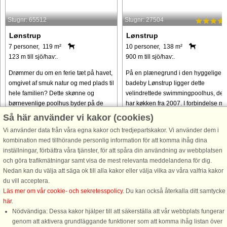
Stugnr: 65512
Stugnr: 27504
Lønstrup
Lønstrup
7 personer, 119 m²
10 personer, 138 m²
123 m till sjö/hav:.
900 m till sjö/hav:.
Drømmer du om en ferie tæt på havet,
På en plænegrund i den hyggelige
omgivet af smuk natur og med plads til
badeby Lønstrup ligger dette
hele familien? Dette skønne og
velindrettede swimmingpoolhus, der
børnevenlige poolhus byder på de
har køkken fra 2007. I forbindelse m
perfekte rammer for afslapning og
swimmingpoolen er der adgang til
Så här använder vi kakor (cookies)
oplevelser året rundt. Huset ...
sauna, spabad og ekstra
Vi använder data från våra egna kakor och tredjepartskakor. Vi använder dem i
badeværelse ...
kombination med tillhörande personlig information för att komma ihåg dina
från 15.585 SEK
från 8.626 SEK
inställningar, förbättra våra tjänster, för att spåra din användning av webbplatsen
och göra trafikmätningar samt visa de mest relevanta meddelandena för dig.
Nedan kan du välja att säga ok till alla kakor eller välja vilka av våra valfria kakor
du vill acceptera.
Läs mer om vår cookie- och sekretesspolicy
. Du kan också återkalla ditt samtycke
här
.
Nödvändiga: Dessa kakor hjälper till att säkerställa att vår webbplats fungerar
genom att aktivera grundläggande funktioner som att komma ihåg listan över