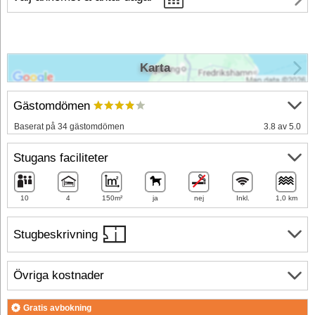
Karta
Gästomdömen
Baserat på 34 gästomdömen
3.8 av 5.0
Stugans faciliteter
10
4
150m²
ja
nej
Inkl.
1,0 km
Stugbeskrivning
Övriga kostnader
Gratis avbokning