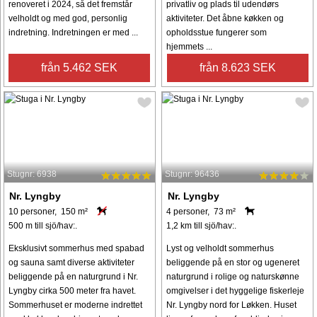
renoveret i 2024, så det fremstår
privatliv og plads til udendørs
velholdt og med god, personlig
aktiviteter. Det åbne køkken og
indretning. Indretningen er med ...
opholdsstue fungerer som
hjemmets ...
från 5.462 SEK
från 8.623 SEK
Stugnr: 6938
Stugnr: 96436
Nr. Lyngby
Nr. Lyngby
10 personer, 150 m²
4 personer, 73 m²
500 m till sjö/hav:.
1,2 km till sjö/hav:.
Eksklusivt sommerhus med spabad
Lyst og velholdt sommerhus
og sauna samt diverse aktiviteter
beliggende på en stor og ugeneret
beliggende på en naturgrund i Nr.
naturgrund i rolige og naturskønne
Lyngby cirka 500 meter fra havet.
omgivelser i det hyggelige fiskerleje
Sommerhuset er moderne indrettet
Nr. Lyngby nord for Løkken. Huset