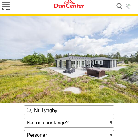
×
Menu
Sök
Tilbud
Inspiration
Info
Service
Kontakt
Husägare
Nr. Lyngby
När och hur länge?
Personer