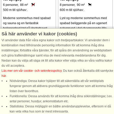
6 personer, 88 m²
8 personer, 90 m²
500 m till sjö/hav:.
600 m till sjö/hav:.
Moderne sommerhus med spabad
Lyst og moderne sommerhus med
og sauna og en fantastisk
spabad beliggende på en ugenert
beliggenhed tæt på Vesterhavet,
naturgrund i det charmerende lille
Så här använder vi kakor (cookies)
Lønstrup og Løkken. Huset er
fiskerleje Nr. Lyngby ca. 5 km nord
topmoderne indrettet i nordisk stil.
for Løkken. Huset indeholder
Vi använder data från våra egna kakor och tredjepartskakor. Vi använder dem i
Huset har et skønt lysindfald fra de
badeværelse med bruseniche,
kombination med tillhörande personlig information för att komma ihåg dina
store vinduer, ...
gæstetoilet ...
inställningar, förbättra våra tjänster, för att spåra din användning av webbplatsen
och göra trafikmätningar samt visa de mest relevanta meddelandena för dig.
från 7.479 SEK
från 6.125 SEK
Nedan kan du välja att säga ok till alla kakor eller välja vilka av våra valfria kakor
du vill acceptera.
Se
alla stugor i området
.
Läs mer om vår cookie- och sekretesspolicy
. Du kan också återkalla ditt samtycke
här
.
Nödvändiga: Dessa kakor hjälper till att säkerställa att vår webbplats
fungerar genom att aktivera grundläggande funktioner som att komma ihåg
listan över favorithus.
Funktionella: Dessa används för att komma ihåg dina sökinställningar, t.ex.
DanCenter A/S - Kronprinsensgade 3, 2. - 1114 København K - Danmark
antal personer, husdjur, ankomstdatum etc.
Statistiska: Dessa möjliggör en bättre användarupplevelse, eftersom vi då
Tel.: +45 70 13 00 00 - Fax.: +45 70 13 70 70 - Bank: Danske Bank/Stockholm
kan veta vilka hus som är mest intressanta.
Bank-giro nr. 5209-6575 - CVR: 67324013