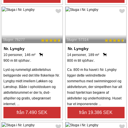
Stugnr: 76277
Stugnr: 57314
Nr. Lyngby
Nr. Lyngby
10 personer, 146 m²
14 personer, 189 m²
900 m till sjö/hav:.
800 m till sjö/hav:.
Lyst og rummeligt aktivitetshus
Ca. 800 m fra havet i Nr. Lyngby
beliggende ved det lille fiskerleje Nr.
ligger dette velindrettede
Lyngby midt imellem Løkken og
sommerhus med swimmingpool og
Lønstrup. Både i opholdsstuen og
aktivitetsrum, der simpelthen har alt
aktivitetsrummet er der tv, dvd-
hvad hjertet kan begære af
afspiller og gratis, ubegrænset
aktiviteter og underholdning. Huset
internet. ...
har et imponerende ...
från 7.490 SEK
från 19.386 SEK