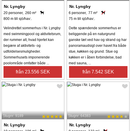
Nr. Lyngby
Nr. Lyngby
20 personer, 260 m²
6 personer, 77 m²
800 m till sjö/hav:.
75 m till sjö/hav:.
Velindrettet sommerhus i Nr. Lyngby
Dette spændende sommerhus er
med swimmingpool og aktivitetsrum,
beliggende på en naturgrund
der rummer alt, hvad hjertet kan
ganske tæt ved hav og strand og har
begære af aktivitets- og
panoramaudsigt over havet fra både
udfoldelsesmuligheder.
stue, køkken og grund. Stue og
Sommerhusets imponerende
køkken er i åben forbindelse, bad
poolområde omfatter både ...
med sauna, ...
från 23.556 SEK
från 7.542 SEK
Stugnr: 9189
Stugnr: 64383
Nr. Lyngby
Nr. Lyngby