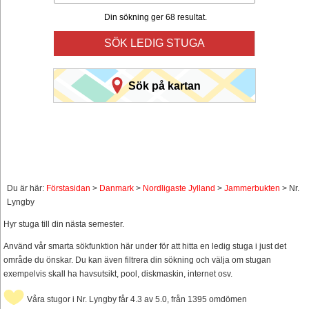
Din sökning ger 68 resultat.
SÖK LEDIG STUGA
Sök på kartan
Du är här:
Förstasidan
>
Danmark
>
Nordligaste Jylland
>
Jammerbukten
> Nr.
Lyngby
Hyr stuga till din nästa semester.
Använd vår smarta sökfunktion här under för att hitta en ledig stuga i just det
område du önskar. Du kan även filtrera din sökning och välja om stugan
exempelvis skall ha havsutsikt, pool, diskmaskin, internet osv.
Våra stugor i Nr. Lyngby får 4.3 av 5.0, från 1395 omdömen