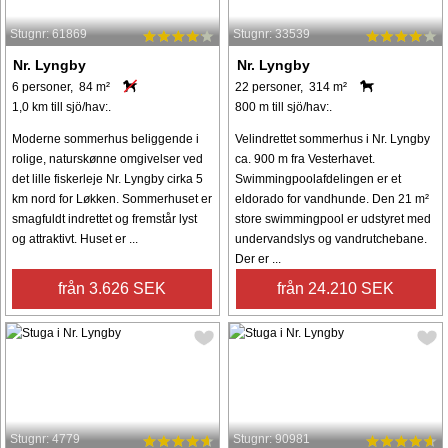
Stugnr: 61869
Stugnr: 33539
Nr. Lyngby
Nr. Lyngby
6 personer, 84 m²
22 personer, 314 m²
1,0 km till sjö/hav:.
800 m till sjö/hav:.
Moderne sommerhus beliggende i
Velindrettet sommerhus i Nr. Lyngby
rolige, naturskønne omgivelser ved
ca. 900 m fra Vesterhavet.
det lille fiskerleje Nr. Lyngby cirka 5
Swimmingpoolafdelingen er et
km nord for Løkken. Sommerhuset er
eldorado for vandhunde. Den 21 m²
smagfuldt indrettet og fremstår lyst
store swimmingpool er udstyret med
og attraktivt. Huset er ...
undervandslys og vandrutchebane.
Der er ...
från 3.626 SEK
från 24.210 SEK
Stugnr: 4779
Stugnr: 90981