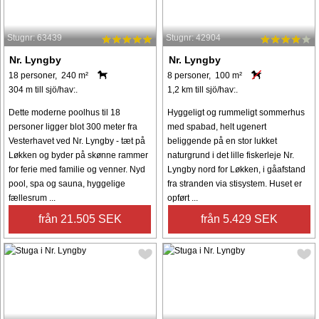
Stugnr: 63439
Stugnr: 42904
Nr. Lyngby
Nr. Lyngby
18 personer, 240 m²
8 personer, 100 m²
304 m till sjö/hav:.
1,2 km till sjö/hav:.
Dette moderne poolhus til 18
Hyggeligt og rummeligt sommerhus
personer ligger blot 300 meter fra
med spabad, helt ugenert
Vesterhavet ved Nr. Lyngby - tæt på
beliggende på en stor lukket
Løkken og byder på skønne rammer
naturgrund i det lille fiskerleje Nr.
for ferie med familie og venner. Nyd
Lyngby nord for Løkken, i gåafstand
pool, spa og sauna, hyggelige
fra stranden via stisystem. Huset er
fællesrum ...
opført ...
från 21.505 SEK
från 5.429 SEK