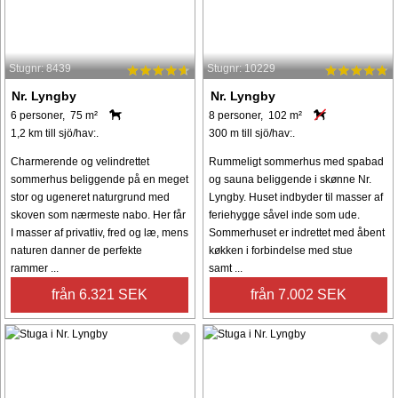
Stugnr: 8439
Stugnr: 10229
Nr. Lyngby
Nr. Lyngby
6 personer, 75 m²
8 personer, 102 m²
1,2 km till sjö/hav:.
300 m till sjö/hav:.
Charmerende og velindrettet
Rummeligt sommerhus med spabad
sommerhus beliggende på en meget
og sauna beliggende i skønne Nr.
stor og ugeneret naturgrund med
Lyngby. Huset indbyder til masser af
skoven som nærmeste nabo. Her får
feriehygge såvel inde som ude.
I masser af privatliv, fred og læ, mens
Sommerhuset er indrettet med åbent
naturen danner de perfekte
køkken i forbindelse med stue
rammer ...
samt ...
från 6.321 SEK
från 7.002 SEK