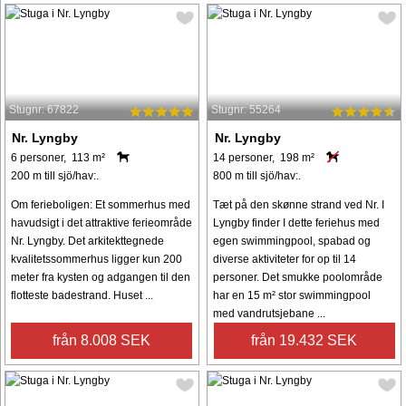
Stugnr: 67822
Stugnr: 55264
Nr. Lyngby
Nr. Lyngby
6 personer, 113 m²
14 personer, 198 m²
200 m till sjö/hav:.
800 m till sjö/hav:.
Om ferieboligen: Et sommerhus med
Tæt på den skønne strand ved Nr. I
havudsigt i det attraktive ferieområde
Lyngby finder I dette feriehus med
Nr. Lyngby. Det arkitekttegnede
egen swimmingpool, spabad og
kvalitetssommerhus ligger kun 200
diverse aktiviteter for op til 14
meter fra kysten og adgangen til den
personer. Det smukke poolområde
flotteste badestrand. Huset ...
har en 15 m² stor swimmingpool
med vandrutsjebane ...
från 8.008 SEK
från 19.432 SEK