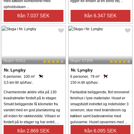
med køkken kombineret med
ligger for enden af en blind vej ...
opholdsstuen ...
från 7.037 SEK
från 6.347 SEK
Stugnr: 63411
Stugnr: 57209
Nr. Lyngby
Nr. Lyngby
6 personer, 100 m²
6 personer, 79 m²
3,5 km till sjö/hav:.
150 m till sjö/hav:.
Charmerende ældre villa på 130
Fantastisk beliggende, flot renoveret
kvadratmeter fordelt på to etager.
feriehus i lyse materialer. Huset er
Smukt beliggende få kilometer fra
smagsfuldt indrettet og indeholder 3
vandet med en god planløsning og
soverum, stue med brændeovn og
alt inden for rækkevidde. Villaen er
køkken samt badeværelse med
fordelt på to etager og har entré, ...
gulvvarme. Huset opvarmes med ...
från 2.869 SEK
från 6.095 SEK