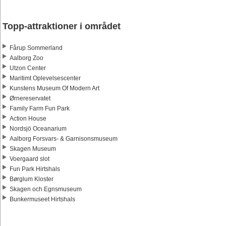
Topp-attraktioner i området
Fårup Sommerland
Aalborg Zoo
Utzon Center
Maritimt Oplevelsescenter
Kunstens Museum Of Modern Art
Ørnereservatet
Family Farm Fun Park
Action House
Nordsjö Oceanarium
Aalborg Forsvars- & Garnisonsmuseum
Skagen Museum
Voergaard slot
Fun Park Hirtshals
Børglum Kloster
Skagen och Egnsmuseum
Bunkermuseet Hirtshals