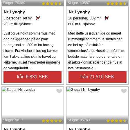
Stugnr: 70380
Stugnr: 40587
Nr. Lyngby
Nr. Lyngby
6 personer, 68 m²
18 personer, 302 m²
200 m till sjö/hav:.
800 m till sjö/hav:.
Lyst og velholdt sommerhus med
Med dette usædvanlige og meget
god beliggenhed på en plan
rummelige sommerhus sættes der
naturgrund ca. 200 m fra hav og
en hel ny målestok for
strand. Fra vindue i stue og køkken
sommerhusferie. Huset er opført i de
kan I akkurat lige skimte havet og
bedste materialer og der er tale om
klitterne. Huset fremtræder moderne
et arkitektonisk spændende hus af
og vedligeholdt. ...
kvalitetsmæssig ...
från 6.831 SEK
från 21.510 SEK
Stugnr: 9817
Stugnr: 95763
Nr. Lyngby
Nr. Lyngby