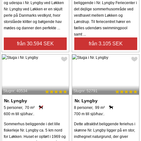
og udespa i Nr. Lyngby ved Løkken
beliggende i Nr. Lyngby Feriecenter i
Nr. Lyngby ved Løkken er en skjult
det dejlige sommerhusområde ved
perle på Danmarks vestkyst, hvor
vesthavet mellem Løkken og
storslåede klitter og bølgende hav
Lønstrup. Til feriecentret hører en
mødes og danner den perfekte ...
fælles udendørs swimmingpool
samt ...
från 30.594 SEK
från 3.105 SEK
Stugnr: 40534
Stugnr: 52791
Nr. Lyngby
Nr. Lyngby
5 personer, 70 m²
8 personer, 99 m²
600 m till sjö/hav:.
700 m till sjö/hav:.
Sommerhus beliggende i det lille
Dette attraktivt beliggende feriehus i
fiskerleje Nr. Lyngby ca. 5 km nord
skønne Nr. Lyngby ligger på en stor,
for Løkken. Huset er opført i 1969 og
indhegnet naturgrund, der giver