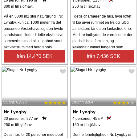
10 personer, 196 m²
9 personer, 123 m²
300 m till sjö/hav:.
250 m till sjö/hav:.
På en 5000 m2 stor naturgrund i Nr.
I dette charmerende hus, hvor loftet
Lyngby, kun ca. 1000 meter fra det
til kip giver rummet en lys og luftig
brusende Vesterhavet og den hvide
atmosfære får du en fantastisk ferie.
sandstrand, finder I dette eksklusive
Med tre indbydende værelser er der
sommerhus med bl.a. spabad samt
plads til hele familien, og
aktivitetsrum med bordtennis. ...
køkkenalrummet fungerer som ...
från 14.470 SEK
från 7.436 SEK
Stugnr: 61893
Stugnr: 9264
Nr. Lyngby
Nr. Lyngby
20 personer, 277 m²
4 personer, 45 m²
250 m till sjö/hav:.
150 m till sjö/hav:.
Dette hus for 20 personer med pool
Denne ferielejlighed i Nr. Lyngby er