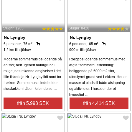
Stugnr: 1205
Stugnr: 8428
Nr. Lyngby
Nr. Lyngby
6 personer, 75 m²
6 personer, 65 m²
1,2 km till sjö/hav:.
900 m till sjö/hav:.
Moderne sommerhus beliggende på
Roligt beliggende sommerhus med
en stor, helt ugenert naturgrund i
ægte ”sommerhusstemning”
rolige, naturskønne omgivelser i det
beliggende på 5000 m2 stor,
lille fiskerleje Nr. Lyngby lidt nord for
uforstyrret grund ved Løkken. Her er
Løkken. Sommerhuset indeholder
masser af plads til både afslapning
stue/køkken i åben forbindelse, ...
og aktiviteter. I huset er der et
hyggeligt ...
från 5.993 SEK
från 4.414 SEK