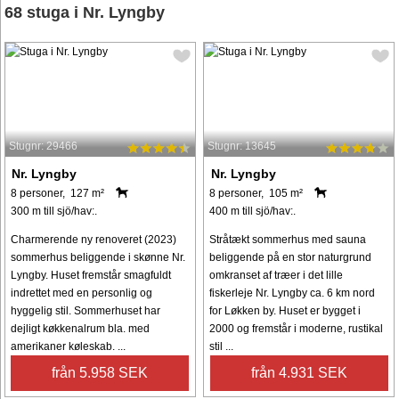
68 stuga i Nr. Lyngby
Stugnr: 29466
Stugnr: 13645
Nr. Lyngby
Nr. Lyngby
8 personer, 127 m²
8 personer, 105 m²
300 m till sjö/hav:.
400 m till sjö/hav:.
Charmerende ny renoveret (2023)
Stråtækt sommerhus med sauna
sommerhus beliggende i skønne Nr.
beliggende på en stor naturgrund
Lyngby. Huset fremstår smagfuldt
omkranset af træer i det lille
indrettet med en personlig og
fiskerleje Nr. Lyngby ca. 6 km nord
hyggelig stil. Sommerhuset har
for Løkken by. Huset er bygget i
dejligt køkkenalrum bla. med
2000 og fremstår i moderne, rustikal
amerikaner køleskab. ...
stil ...
från 5.958 SEK
från 4.931 SEK