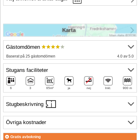
Karta
Gästomdömen
Baserat på 25 gästomdömen
4.0 av 5.0
Stugans faciliteter
6
3
65m²
ja
nej
Inkl.
900 m
Stugbeskrivning
Övriga kostnader
Gratis avbokning