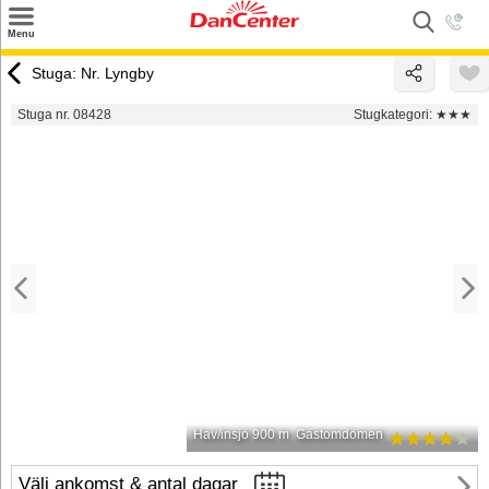
×
Menu
Sök
Stuga: Nr. Lyngby
Tilbud
Stuga nr. 08428
Stugkategori:
★★★
Inspiration
Info
Service
Kontakt
Husägare
Hav/insjö 900 m
Gästomdömen
Välj ankomst & antal dagar