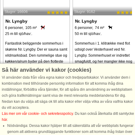
Stugnr: 16606
Stugnr: 9162
Nr. Lyngby
Nr. Lyngby
6 personer, 105 m²
6 personer, 74 m²
25 m till sjö/hav:.
50 m till sjö/hav:.
Fantastisk beliggende sommerhus i
Sommerhus i 1. klitrække med flot
skønne Nr. Lyngby. Der er sauna samt
udsigt over Vesterhavet ved Nr.
vildmarksbad. Den rummelige stue og
Lyngby. Sommerhuset er indrettet
køkken/alrum byder på den flotteste
smagfuldt, og her mangler ikke noget
sø- og havudsigt. Huset er
Sommerhusets hjerte udgøres af et
Så här använder vi kakor (cookies)
energibesparende og har både
stort og åbent opholdsrum med ...
Vi använder data från våra egna kakor och tredjepartskakor. Vi använder dem i
brændeovn, ...
kombination med tillhörande personlig information för att komma ihåg dina
från 7.441 SEK
från 7.850 SEK
inställningar, förbättra våra tjänster, för att spåra din användning av webbplatsen
och göra trafikmätningar samt visa de mest relevanta meddelandena för dig.
Nedan kan du välja att säga ok till alla kakor eller välja vilka av våra valfria kakor
du vill acceptera.
Läs mer om vår cookie- och sekretesspolicy
. Du kan också återkalla ditt samtycke
här
.
Nödvändiga: Dessa kakor hjälper till att säkerställa att vår webbplats fungerar
genom att aktivera grundläggande funktioner som att komma ihåg listan över