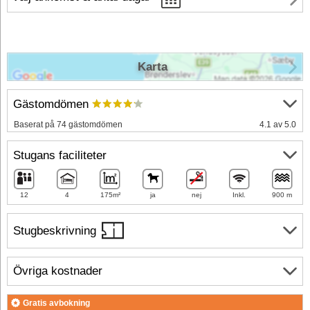
Karta
Gästomdömen
Baserat på 74 gästomdömen
4.1 av 5.0
Stugans faciliteter
12
4
175m²
ja
nej
Inkl.
900 m
Stugbeskrivning
Övriga kostnader
Gratis avbokning