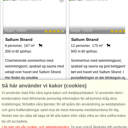
Stugnr: 39604
Stugnr: 70234
Saltum Strand
Saltum Strand
8 personer, 167 m²
12 personer, 175 m²
300 m till sjö/hav:.
900 m till sjö/hav:.
Charmerende sommerhus med
Sommerhus med swimmingpool,
swimmingpool, spabad og sauna med
spabad og sauna og god beliggenh
udsigt over havet ved Saltum Strand.
tæt ved havet ved Saltum Strand. I
Her finder du smukke
poolafdelingen er der klinkegulv og
naturomgivelser, havudsigt, og kun
stor swimmingpool på ca. 18 m2 me
Så här använder vi kakor (cookies)
omkring 300 meter til havet.
vandrutsjebane. Bemærk poolen
Vi använder data från våra egna kakor och tredjepartskakor. Vi använder dem i
Sommerhusets stue har ...
opvarmes ...
kombination med tillhörande personlig information för att komma ihåg dina
från 13.945 SEK
från 10.525 SEK
inställningar, förbättra våra tjänster, för att spåra din användning av webbplatsen
och göra trafikmätningar samt visa de mest relevanta meddelandena för dig.
Nedan kan du välja att säga ok till alla kakor eller välja vilka av våra valfria kakor
du vill acceptera.
Läs mer om vår cookie- och sekretesspolicy
. Du kan också återkalla ditt samtycke