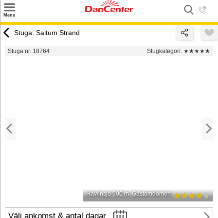
×
Menu
Sök
Stuga: Saltum Strand
Tilbud
Stuga nr. 18764
Stugkategori:
★★★★★
Inspiration
Info
Service
Kontakt
Husägare
Hav/insjö 900 m
Gästomdömen
Välj ankomst & antal dagar