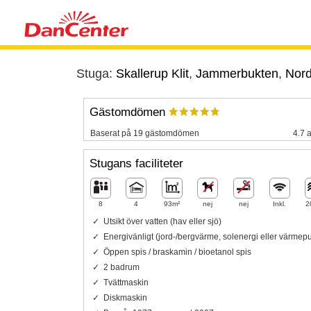
Stuga:
Skallerup Klit
,
Jammerbukten
,
Nord
Gästomdömen
Baserat på 19 gästomdömen
4.7 a
Stugans faciliteter
8
4
93m²
nej
nej
Inkl.
2
Utsikt över vatten (hav eller sjö)
Energivänligt (jord-/bergvärme, solenergi eller värme
Öppen spis / braskamin / bioetanol spis
2 badrum
Tvättmaskin
Diskmaskin