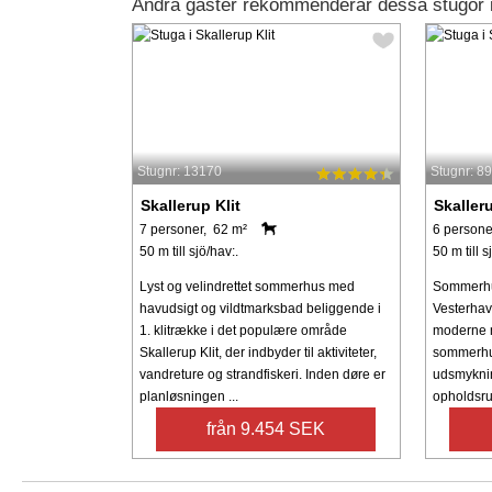
Andra gäster rekommenderar dessa stugor i 
Stugnr: 13170
Stugnr: 8
Skallerup Klit
Skalleru
7 personer, 62 m²
6 persone
50 m till sjö/hav:.
50 m till s
Lyst og velindrettet sommerhus med
Sommerhu
havudsigt og vildtmarksbad beliggende i
Vesterhave
1. klitrække i det populære område
moderne 
Skallerup Klit, der indbyder til aktiviteter,
sommerhuss
vandreture og strandfiskeri. Inden døre er
udsmyknin
planløsningen ...
opholdsru
från 9.454 SEK