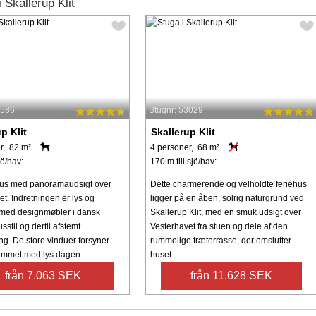
Skallerup Klit
9586
Stugnr: 53029
p Klit
Skallerup Klit
r, 82 m²
4 personer, 68 m²
jö/hav:.
170 m till sjö/hav:.
s med panoramaudsigt over
Dette charmerende og velholdte feriehus
t. Indretningen er lys og
ligger på en åben, solrig naturgrund ved
med designmøbler i dansk
Skallerup Klit, med en smuk udsigt over
til og dertil afstemt
Vesterhavet fra stuen og dele af den
g. De store vinduer forsyner
rummelige træterrasse, der omslutter
mmet med lys dagen ...
huset. ...
från 7.063 SEK
från 11.628 SEK