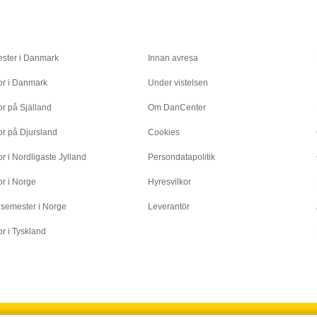
Inspiration
Info
ster i Danmark
Innan avresa
or i Danmark
Under vistelsen
r på Själland
Om DanCenter
or på Djursland
Cookies
r i Nordligaste Jylland
Persondatapolitik
r i Norge
Hyresvilkor
esemester i Norge
Leverantör
r i Tyskland