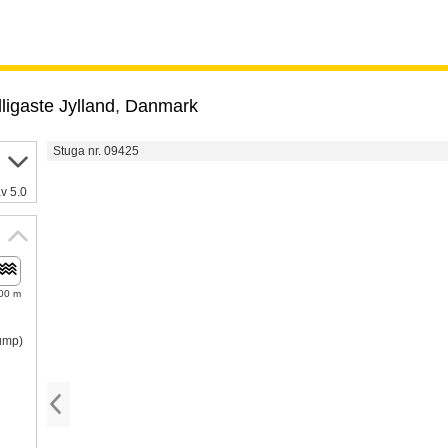
ligaste Jylland
,
Danmark
Stuga nr. 09425
v 5.0
00 m
pump)