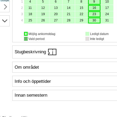
1
4
5
6
7
8
9
10
2
11
12
13
14
15
16
17
3
18
19
20
21
22
23
24
4
25
26
27
28
29
30
31
Möjlig ankomstdag
Ledigt datum
Vald period
Inte ledigt
Stugbeskrivning
Om området
Info och öppettider
Innan semestern