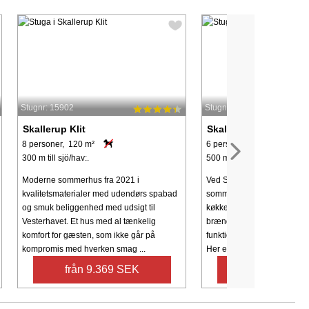
Stugnr: 15902
Stugnr: 57172
Skallerup Klit
Skallerup Klit
8 personer, 120 m²
6 personer, 63 m²
300 m till sjö/hav:.
500 m till sjö/hav:.
Moderne sommerhus fra 2021 i
Ved Skallerup Klit finder I d
kvalitetsmaterialer med udendørs spabad
sommerhus med et stort, åb
og smuk beliggenhed med udsigt til
køkken/alrum med både al
Vesterhavet. Et hus med al tænkelig
brændeovn. Opholdsrummet
komfort for gæsten, som ikke går på
funktionelt køkken samt en
kompromis med hverken smag ...
Her er der god plads til ...
från 9.369 SEK
från 5.186 