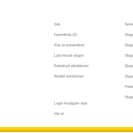
Sök
Sök
Seme
Favoritlista (0)
Stug
Köp av presentkort
Stugo
Last minute stugor
Stug
Rabatt på attraktioner
Stugo
Beställ nyhetsmail
Stugo
Fisk
Husägare
Stugo
Login husägare sida
Hyr ut