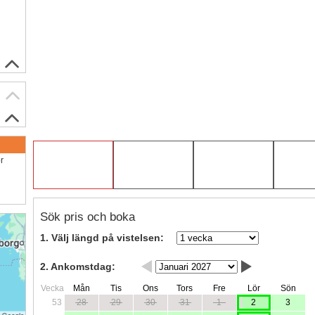
ör
Sök pris och boka
1. Välj längd på vistelsen:
2. Ankomstdag:
Vecka
Mån
Tis
Ons
Tors
Fre
Lör
Sön
53
28
29
30
31
1
2
3