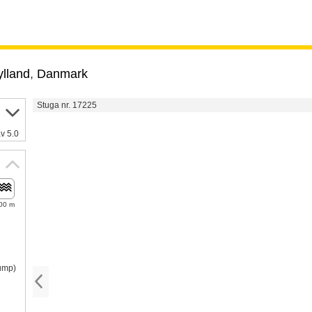
ylland
,
Danmark
Stuga nr. 17225
v 5.0
00 m
pump)