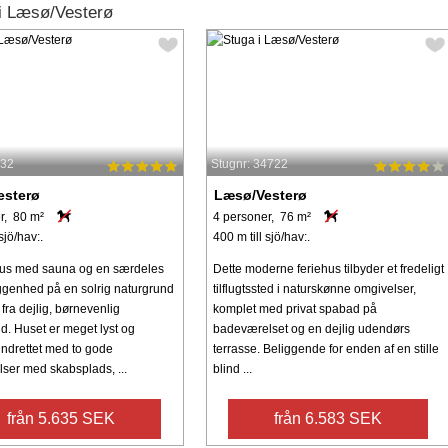
i Læsø/Vesterø
232
Stugnr: 34722
esterø
Læsø/Vesterø
r, 80 m²
4 personer, 76 m²
sjö/hav:.
400 m till sjö/hav:.
s med sauna og en særdeles
Dette moderne feriehus tilbyder et fredeligt
ggenhed på en solrig naturgrund
tilflugtssted i naturskønne omgivelser,
fra dejlig, børnevenlig
komplet med privat spabad på
d. Huset er meget lyst og
badeværelset og en dejlig udendørs
ndrettet med to gode
terrasse. Beliggende for enden af ​​en stille
ser med skabsplads, ...
blind ...
från 5.635 SEK
från 6.583 SEK