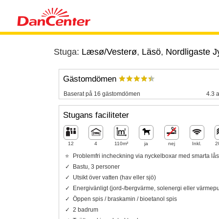
Stuga:
Læsø/Vesterø
,
Läsö
,
Nordligaste J
Gästomdömen
Baserat på 16 gästomdömen
4.3 a
Stugans faciliteter
12
4
110m²
ja
nej
Inkl.
2
Problemfri incheckning via nyckelboxar med smarta lås
Bastu, 3 personer
Utsikt över vatten (hav eller sjö)
Energivänligt (jord-/bergvärme, solenergi eller värme
Öppen spis / braskamin / bioetanol spis
2 badrum