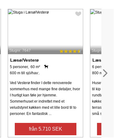
Stugnr: 7647
Stugnr: 79177
Læsø/Vesterø
Læsø/Vesterø
5 personer, 60 m²
6 personer, 47 m²
600 m till sjö/hav:.
800 m till sjö/hav:.
Ved Vesterø finder I dette renoverede
Huset er bygget som et bjæ
sommerhus med mange fine detaljer, hvor
til kip og store massive tagå
I hurtigt kan føle jer hjemme.
rundtømmer. Huset har to k
Sommerhuset er indrettet med et
køkken/alrum ud til den o
veludstyret køkken med et lille bord til to
terrasse. Huset ligger i Læs
personer. En fantastisk ...
små sommerhuse ...
från 5.710 SEK
från 3.290 