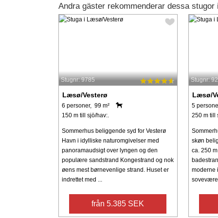
Andra gäster rekommenderar dessa stugor 
Stugnr: 9785
Stugnr: 9
Læsø/Vesterø
Læsø/V
6 personer, 99 m²
5 persone
150 m till sjö/hav:.
250 m till 
Sommerhus beliggende syd for Vesterø
Sommerhu
Havn i idylliske naturomgivelser med
skøn beli
panoramaudsigt over lyngen og den
ca. 250 m 
populære sandstrand Kongestrand og nok
badestran
øens mest børnevenlige strand. Huset er
moderne i
indrettet med ...
soveværel
från 5.385 SEK