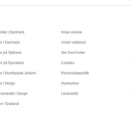
Inspiration
Info
ster i Danmark
Innan avresa
or i Danmark
Under vistelsen
r på Själland
Om DanCenter
or på Djursland
Cookies
r i Nordligaste Jylland
Persondatapolitik
r i Norge
Hyresvilkor
esemester i Norge
Leverantör
r i Tyskland