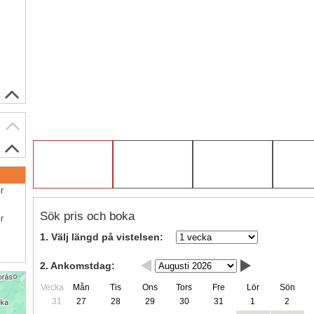
ör
Sök pris och boka
ör
1. Välj längd på vistelsen:
2. Ankomstdag:
Vecka
Mån
Tis
Ons
Tors
Fre
Lör
Sön
31
27
28
29
30
31
1
2