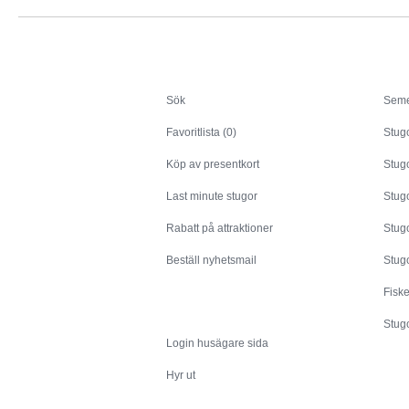
Sök
Sök
Seme
Favoritlista (0)
Stug
Köp av presentkort
Stugo
Last minute stugor
Stug
Rabatt på attraktioner
Stugo
Beställ nyhetsmail
Stugo
Fisk
Husägare
Stugo
Login husägare sida
Hyr ut