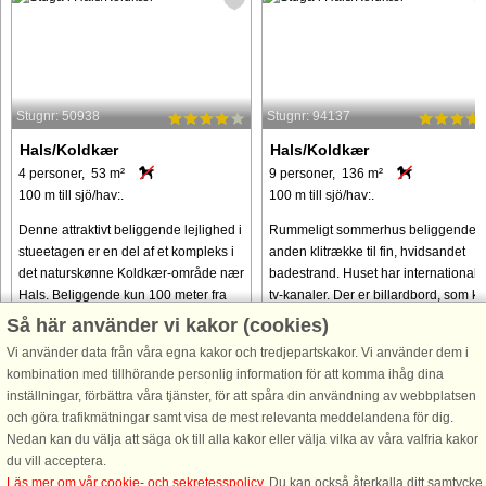
Stugnr: 50938
Stugnr: 94137
Hals/Koldkær
Hals/Koldkær
4 personer, 53 m²
9 personer, 136 m²
100 m till sjö/hav:.
100 m till sjö/hav:.
Denne attraktivt beliggende lejlighed i
Rummeligt sommerhus beliggende i
stueetagen er en del af et kompleks i
anden klitrække til fin, hvidsandet
det naturskønne Koldkær-område nær
badestrand. Huset har internationale
Hals. Beliggende kun 100 meter fra
tv-kanaler. Der er billardbord, som k
en børnevenlig sandstrand er det det
ændres til bordtennisbord, opstillet i
Så här använder vi kakor (cookies)
perfekte valg for ...
separat rum, som ...
Vi använder data från våra egna kakor och tredjepartskakor. Vi använder dem i
kombination med tillhörande personlig information för att komma ihåg dina
från 4.509 SEK
från 10.763 SEK
inställningar, förbättra våra tjänster, för att spåra din användning av webbplatsen
och göra trafikmätningar samt visa de mest relevanta meddelandena för dig.
Nedan kan du välja att säga ok till alla kakor eller välja vilka av våra valfria kakor
du vill acceptera.
Läs mer om vår cookie- och sekretesspolicy
. Du kan också återkalla ditt samtycke