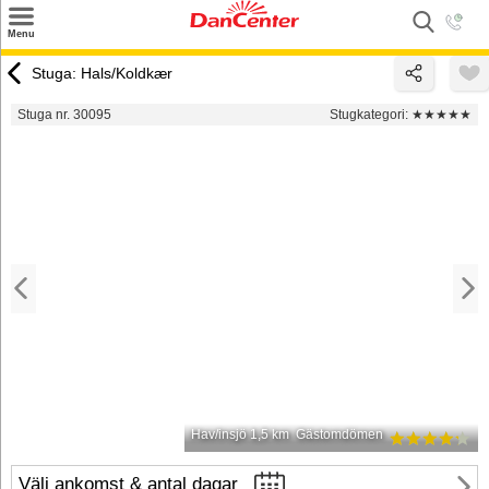
×
Menu
Sök
Stuga: Hals/Koldkær
Tilbud
Stuga nr. 30095
Stugkategori:
★★★★★
Inspiration
Info
Service
Kontakt
Husägare
Hav/insjö 1,5 km
Gästomdömen
Välj ankomst & antal dagar