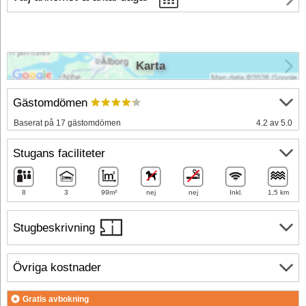
Karta
Gästomdömen
Baserat på 17 gästomdömen
4.2 av 5.0
Stugans faciliteter
8
3
99m²
nej
nej
Inkl.
1,5 km
Stugbeskrivning
Övriga kostnader
Gratis avbokning