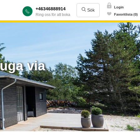
Login
+46346888914
Sök
Ring oss för att boka
Favoritlista (0)
tuga via