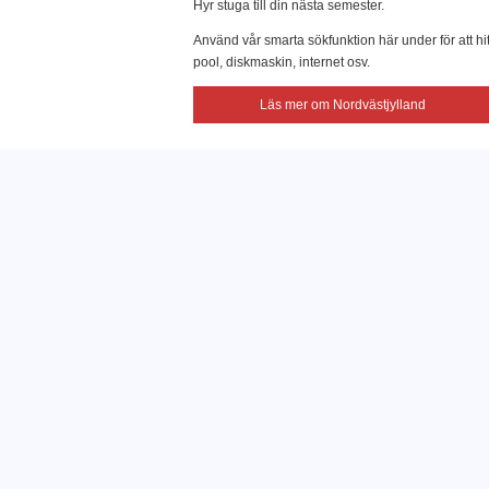
Hyr stuga till din nästa semester.
Använd vår smarta sökfunktion här under för att hi
pool, diskmaskin, internet osv.
Läs mer om Nordvästjylland