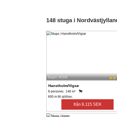
148 stuga i Nordvästjyllan
Stugnr: 40396
Hanstholm/Vigsø
8 personer, 148 m²
600 m till sjö/hav:.
från 6.115 SEK