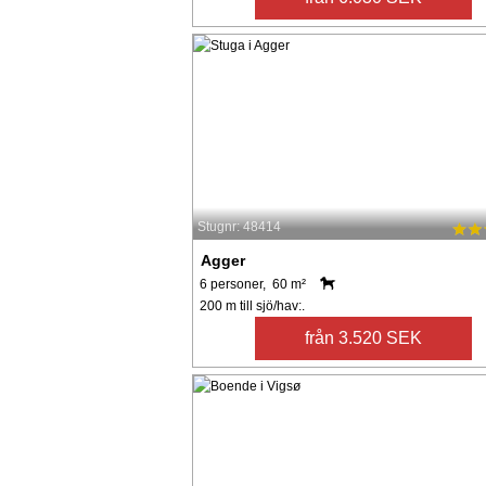
Stugnr: 48414
Agger
6 personer, 60 m²
200 m till sjö/hav:.
från 3.520 SEK