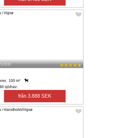
: 52830
ø
oner, 100 m²
ill sjö/hav:.
från 3.888 SEK