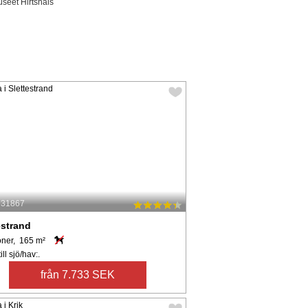
seet Hirtshals
: 31867
estrand
oner, 165 m²
ll sjö/hav:.
från 7.733 SEK