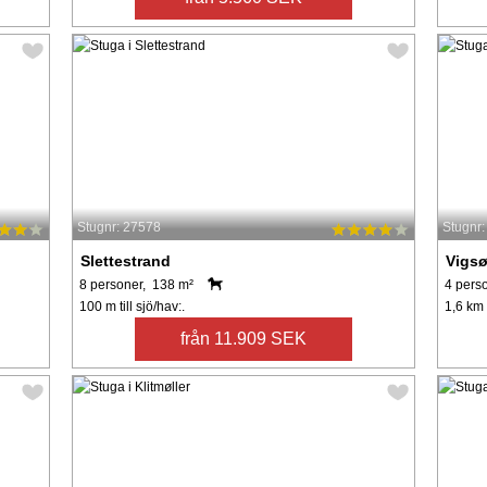
Stugnr: 27578
Stugnr
Slettestrand
Vigs
8 personer, 138 m²
4 pers
100 m till sjö/hav:.
1,6 km t
från 11.909 SEK