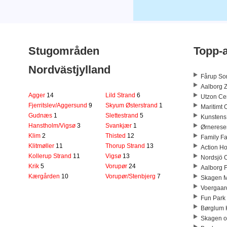
Stugområden
Topp-a
Nordvästjylland
Fårup S
Aalborg 
Agger
14
Lild Strand
6
Utzon Ce
Fjerritslev/Aggersund
9
Skyum Østerstrand
1
Maritimt 
Gudnæs
1
Slettestrand
5
Kunstens
Hanstholm/Vigsø
3
Svankjær
1
Ørnerese
Klim
2
Thisted
12
Family F
Klitmøller
11
Thorup Strand
13
Action H
Kollerup Strand
11
Vigsø
13
Nordsjö 
Krik
5
Vorupør
24
Aalborg 
Kærgården
10
Vorupør/Stenbjerg
7
Skagen 
Voergaard
Fun Park 
Børglum 
Skagen 