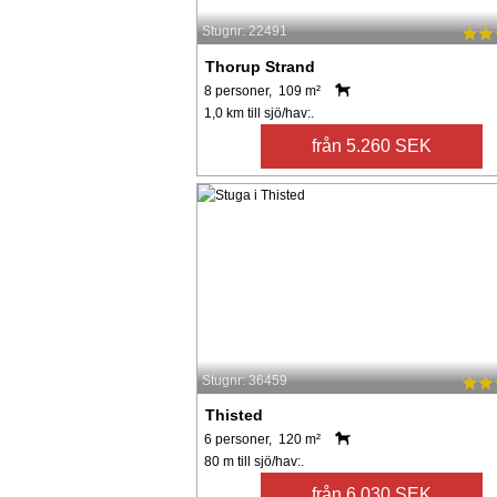
Stugnr: 22491
Thorup Strand
8 personer, 109 m²
1,0 km till sjö/hav:.
från 5.260 SEK
Stugnr: 36459
Thisted
6 personer, 120 m²
80 m till sjö/hav:.
från 6.030 SEK