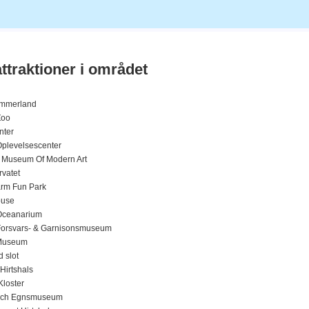
ttraktioner i området
ommerland
Zoo
nter
Oplevelsescenter
 Museum Of Modern Art
rvatet
arm Fun Park
ouse
Oceanarium
Forsvars- & Garnisonsmuseum
Museum
 slot
Hirtshals
Kloster
och Egnsmuseum