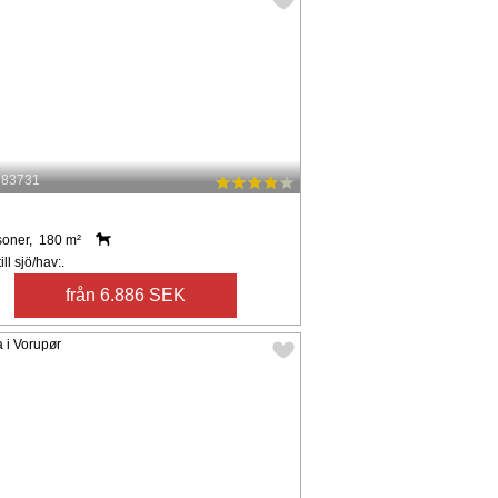
: 83731
soner, 180 m²
ll sjö/hav:.
från 6.886 SEK