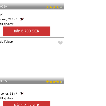
: 9920
pør
soner, 228 m²
ill sjö/hav:.
från 6.700 SEK
: 39856
ø
rsoner, 61 m²
ill sjö/hav:.
från 3.435 SEK