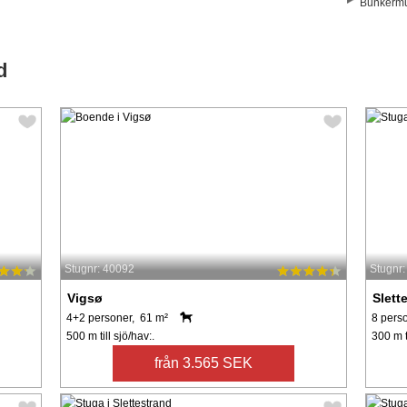
Bunkermu
d
Stugnr: 40092
Stugnr
Vigsø
Slett
4+2 personer, 61 m²
8 pers
500 m till sjö/hav:.
300 m ti
från 3.565 SEK