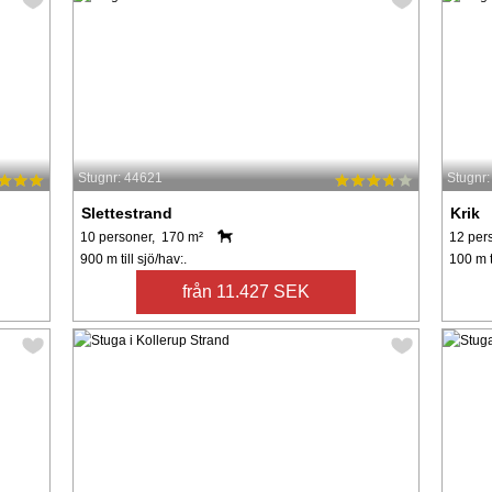
Stugnr: 44621
Stugnr
Slettestrand
Krik
10 personer, 170 m²
12 per
900 m till sjö/hav:.
100 m ti
från 11.427 SEK