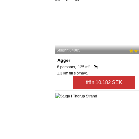
Stugnr: 64085
Agger
8 personer, 125 m²
1,3 km till sjö/hav:.
från 10.182 SEK