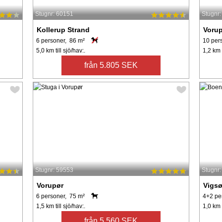
Stugnr: 60151
Stugnr
Kollerup Strand
Voru
6 personer, 86 m²
10 per
5,0 km till sjö/hav:.
1,2 km t
från 5.805 SEK
Stugnr: 59553
Stugnr
Vorupør
Vigs
6 personer, 75 m²
4+2 pe
1,5 km till sjö/hav:.
1,0 km t
från 5.560 SEK