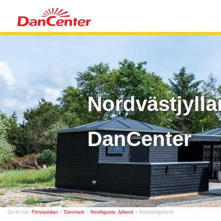
Nordvästjylla
DanCenter
Du är här:
Förstasidan
>
Danmark
>
Nordligaste Jylland
> Nordvästjylland