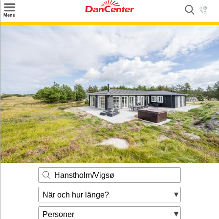
×
Menu
Sök
Tilbud
Inspiration
Info
Service
Kontakt
Husägare
Hanstholm/Vigsø
När och hur länge?
Personer