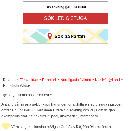
Din sökning ger 3 resultat.
SÖK LEDIG STUGA
Sök på kartan
Du är här:
Förstasidan
>
Danmark
>
Nordligaste Jylland
>
Nordvästjylland
>
Hanstholm/Vigsø
Hyr stuga till din nästa semester.
Använd vår smarta sökfunktion här under för att hitta en ledig stuga i just det
område du önskar. Du kan även filtrera din sökning och välja om stugan
exempelvis skall ha havsutsikt, pool, diskmaskin, internet osv.
Våra stugor i Hanstholm/Vigsø får 4.3 av 5.0, från 94 omdömen