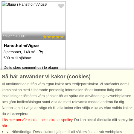
Stugnr: 40397
Hanstholm/Vigsø
8 personer, 148 m²
600 m till sjö/hav:.
Dette store sommerhus i to etager
ligger skønt og ugeneret på en stor
Så här använder vi kakor (cookies)
naturgrund, kun ca. 600 meter fra
Vi använder data från våra egna kakor och tredjepartskakor. Vi använder dem i
vandet. Huset er omgivet af smuk
kombination med tillhörande personlig information för att komma ihåg dina
natur, og vejen til stranden går
inställningar, förbättra våra tjänster, för att spåra din användning av webbplatsen
gennem et ubebygget
och göra trafikmätningar samt visa de mest relevanta meddelandena för dig.
naturområde, ...
Nedan kan du välja att säga ok till alla kakor eller välja vilka av våra valfria kakor
från 6.092 SEK
du vill acceptera.
Läs mer om vår cookie- och sekretesspolicy
. Du kan också återkalla ditt samtycke
här
.
Nödvändiga: Dessa kakor hjälper till att säkerställa att vår webbplats