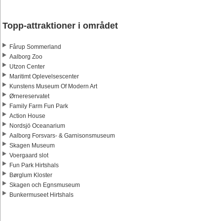
Topp-attraktioner i området
Fårup Sommerland
Aalborg Zoo
Utzon Center
Maritimt Oplevelsescenter
Kunstens Museum Of Modern Art
Ørnereservatet
Family Farm Fun Park
Action House
Nordsjö Oceanarium
Aalborg Forsvars- & Garnisonsmuseum
Skagen Museum
Voergaard slot
Fun Park Hirtshals
Børglum Kloster
Skagen och Egnsmuseum
Bunkermuseet Hirtshals