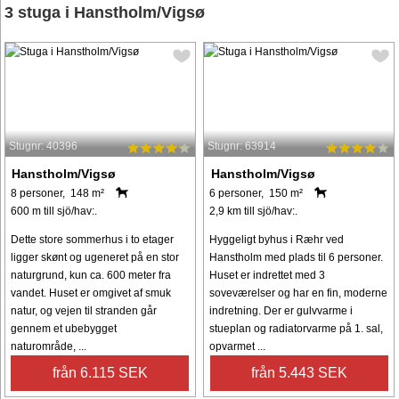
3 stuga i Hanstholm/Vigsø
Stugnr: 40396
Stugnr: 63914
Hanstholm/Vigsø
Hanstholm/Vigsø
8 personer, 148 m²
6 personer, 150 m²
600 m till sjö/hav:.
2,9 km till sjö/hav:.
Dette store sommerhus i to etager
Hyggeligt byhus i Ræhr ved
ligger skønt og ugeneret på en stor
Hanstholm med plads til 6 personer.
naturgrund, kun ca. 600 meter fra
Huset er indrettet med 3
vandet. Huset er omgivet af smuk
soveværelser og har en fin, moderne
natur, og vejen til stranden går
indretning. Der er gulvvarme i
gennem et ubebygget
stueplan og radiatorvarme på 1. sal,
naturområde, ...
opvarmet ...
från 6.115 SEK
från 5.443 SEK