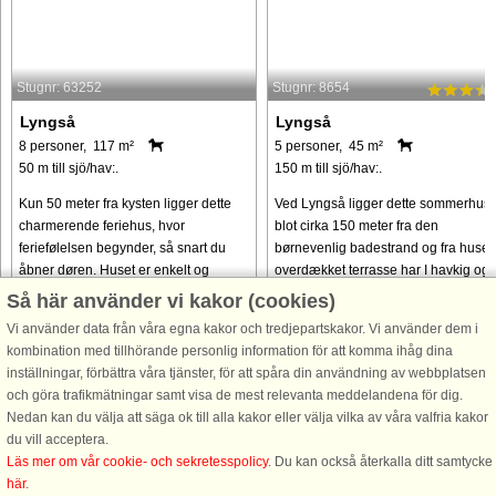
Stugnr: 63252
Stugnr: 8654
Lyngså
Lyngså
8 personer, 117 m²
5 personer, 45 m²
50 m till sjö/hav:.
150 m till sjö/hav:.
Kun 50 meter fra kysten ligger dette
Ved Lyngså ligger dette sommerhus
charmerende feriehus, hvor
blot cirka 150 meter fra den
feriefølelsen begynder, så snart du
børnevenlig badestrand og fra huset
åbner døren. Huset er enkelt og
overdækket terrasse har I havkig og
funktionelt med fokus på afslapning
kan nyde udsigten. Sommerhuset er
Så här använder vi kakor (cookies)
og samvær – perfekt til familier ...
godt indrettet med lille entre, ...
Vi använder data från våra egna kakor och tredjepartskakor. Vi använder dem i
kombination med tillhörande personlig information för att komma ihåg dina
från 12.324 SEK
från 3.303 SEK
inställningar, förbättra våra tjänster, för att spåra din användning av webbplatsen
och göra trafikmätningar samt visa de mest relevanta meddelandena för dig.
Nedan kan du välja att säga ok till alla kakor eller välja vilka av våra valfria kakor
du vill acceptera.
Läs mer om vår cookie- och sekretesspolicy
. Du kan också återkalla ditt samtycke
här
.