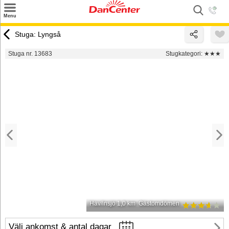
×
Menu
Sök
Stuga: Lyngså
Tilbud
Stuga nr. 13683
Stugkategori:
★★★
Inspiration
Info
Service
Kontakt
Husägare
Hav/insjö 1,0 km
Gästomdömen
Välj ankomst & antal dagar