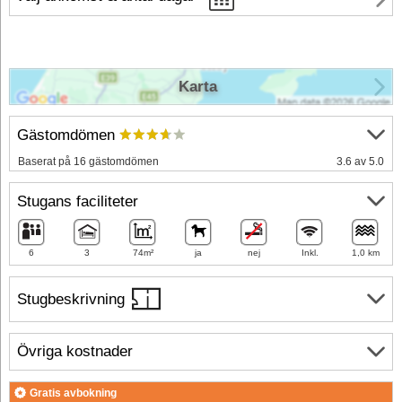
Karta
Gästomdömen
Baserat på 16 gästomdömen
3.6 av 5.0
Stugans faciliteter
6
3
74m²
ja
nej
Inkl.
1,0 km
Stugbeskrivning
Övriga kostnader
Gratis avbokning