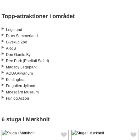
Topp-attraktioner i området
Legoland
Djurs Sommerland
Givskud Zoo
ARoS
Den Gamle By
Ree Park (Ebeltoft Safari)
Madsby Legepark
AQUA Akvarium
Koldinghus
Fregatten Jylland
Moesgård Museum
Fun og Action
6 stuga i Mørkholt