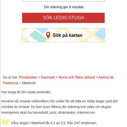
Din sökning ger 6 resultat.
SÖK LEDIG STUGA
Sök på kartan
Du är här:
Förstasidan
>
Danmark
>
Norra och Östra Jylland
>
Aarhus till
Fredericia
> Mørkholt
Hyr stuga till din nästa semester.
Använd vår smarta sökfunktion här under för att hitta en ledig stuga i just det
område du önskar. Du kan även filtrera din sökning och välja om stugan
exempelvis skall ha havsutsikt, pool, diskmaskin, internet osv.
Våra stugor i Mørkholt får 4.2 av 5.0, från 242 omdömen