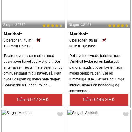
Stugnr: 39772
Stugnr: 38164
Mørkholt
Mørkholt
6 personer, 75 m²
6 personer, 99 m²
100 m till sjö/hav:.
80 m till sjö/hav:.
Totalrenoveret sommerhus med
Dette veludstyrede feriehus nær
udsigt over havet ved Mørkholt. Der
Mørkholt byder på en fantastisk
er terrasser næsten hele vejen rundt
panoramaudsigt over kysten, som
om huset samt midt i haven, så I kan
nydes bedst fra den lyse og
nyde udsigten og solen hele dagen.
rummelige stue. Det lyse og luftige
Sommerhuset ligger i roligt ...
interiør skaber en behagelig og
indbydende ...
från 6.072 SEK
från 9.446 SEK