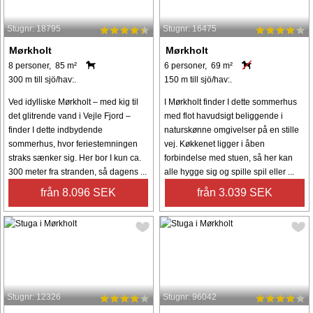
Stugnr: 18795
Stugnr: 16475
Mørkholt
Mørkholt
8 personer, 85 m²
6 personer, 69 m²
300 m till sjö/hav:.
150 m till sjö/hav:.
Ved idylliske Mørkholt – med kig til
I Mørkholt finder I dette sommerhus
det glitrende vand i Vejle Fjord –
med flot havudsigt beliggende i
finder I dette indbydende
naturskønne omgivelser på en stille
sommerhus, hvor feriestemningen
vej. Køkkenet ligger i åben
straks sænker sig. Her bor I kun ca.
forbindelse med stuen, så her kan
300 meter fra stranden, så dagens ...
alle hygge sig og spille spil eller ...
från 8.096 SEK
från 3.039 SEK
Stugnr: 12326
Stugnr: 96042