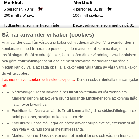
Mørkholt
Mørkholt
6 personer, 70 m²
4 personer, 81 m²
200 m till sjö/hav:.
100 m till sjö/hav:.
I udkanten af sommerhusområde
Dette traditionelle sommerhus på 81
ligger dette sommerhus i
m² tilbyder en klassisk kystferie med
Så här använder vi kakor (cookies)
miljøvenlige materialer og med
smuk havudsigt fra både huset og
Vi använder data från våra egna kakor och tredjepartskakor. Vi använder dem i
spændende detaljer - lige til en
den store terrasse. Hjertet i huset er
kombination med tillhörande personlig information för att komma ihåg dina
afslappende ferie. Huset har en
den åbne spise- og opholdsstue,
inställningar, förbättra våra tjänster, för att spåra din användning av webbplatsen
karakteristisk konstruktion, der
som er komfortabelt indrettet ...
och göra trafikmätningar samt visa de mest relevanta meddelandena för dig.
forbinder stuen med ...
Nedan kan du välja att säga ok till alla kakor eller välja vilka av våra valfria kakor
från 7.764 SEK
från 5.412 SEK
du vill acceptera.
Läs mer om vår cookie- och sekretesspolicy
. Du kan också återkalla ditt samtycke
här
.
Nödvändiga: Dessa kakor hjälper till att säkerställa att vår webbplats
fungerar genom att aktivera grundläggande funktioner som att komma ihåg
listan över favorithus.
Funktionella: Dessa används för att komma ihåg dina sökinställningar, t.ex.
DanCenter A/S - Kronprinsensgade 3, 2. - 1114 København K - Danmark
antal personer, husdjur, ankomstdatum etc.
Statistiska: Dessa möjliggör en bättre användarupplevelse, eftersom vi då
Tel.: +45 70 13 00 00 - Fax.: +45 70 13 70 70 - Bank: Danske Bank/Stockholm
kan veta vilka hus som är mest intressanta.
Bank-giro nr. 5209-6575 - CVR: 67324013
Marknadsföring: Dessa kakor gör det möjligt för oss och våra partners att