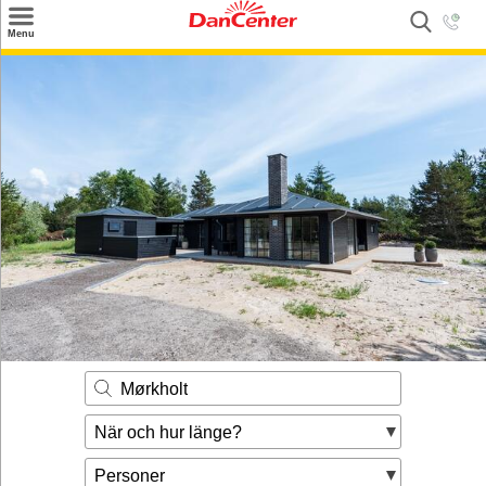
×
Menu
Sök
Tilbud
Inspiration
Info
Service
Kontakt
Husägare
Mørkholt
När och hur länge?
Personer