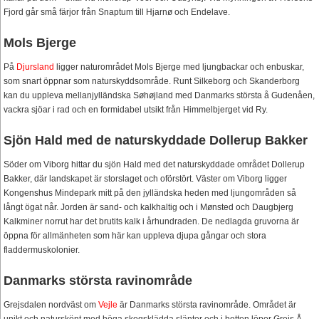
Fjord går små färjor från Snaptum till Hjarnø och Endelave.
Mols Bjerge
På
Djursland
ligger naturområdet Mols Bjerge med ljungbackar och enbuskar,
som snart öppnar som naturskyddsområde. Runt Silkeborg och Skanderborg
kan du uppleva mellanjylländska Søhøjland med Danmarks största å Gudenåen,
vackra sjöar i rad och en formidabel utsikt från Himmelbjerget vid Ry.
Sjön Hald med de naturskyddade Dollerup Bakker
Söder om Viborg hittar du sjön Hald med det naturskyddade området Dollerup
Bakker, där landskapet är storslaget och oförstört. Väster om Viborg ligger
Kongenshus Mindepark mitt på den jylländska heden med ljungområden så
långt ögat når. Jorden är sand- och kalkhaltig och i Mønsted och Daugbjerg
Kalkminer norrut har det brutits kalk i århundraden. De nedlagda gruvorna är
öppna för allmänheten som här kan uppleva djupa gångar och stora
fladdermuskolonier.
Danmarks största ravinområde
Grejsdalen nordväst om
Vejle
är Danmarks största ravinområde. Området är