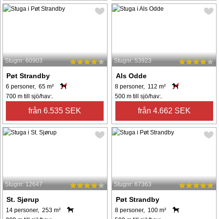
Stugnr: 60903
Stugnr: 53923
Pøt Strandby
Als Odde
6 personer, 65 m²
8 personer, 112 m²
700 m till sjö/hav:.
500 m till sjö/hav:.
från 6.535 SEK
från 4.662 SEK
Stugnr: 12647
Stugnr: 67363
St. Sjørup
Pøt Strandby
14 personer, 253 m²
8 personer, 100 m²