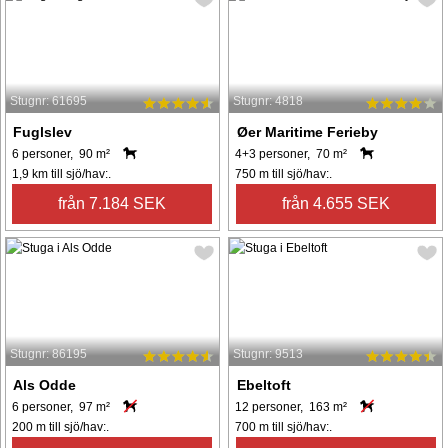
Stugnr: 61695
Stugnr: 4818
Fuglslev
Øer Maritime Ferieby
6 personer, 90 m²
4+3 personer, 70 m²
1,9 km till sjö/hav:.
750 m till sjö/hav:.
från 7.184 SEK
från 4.655 SEK
Stugnr: 86195
Stugnr: 9513
Als Odde
Ebeltoft
6 personer, 97 m²
12 personer, 163 m²
200 m till sjö/hav:.
700 m till sjö/hav:.