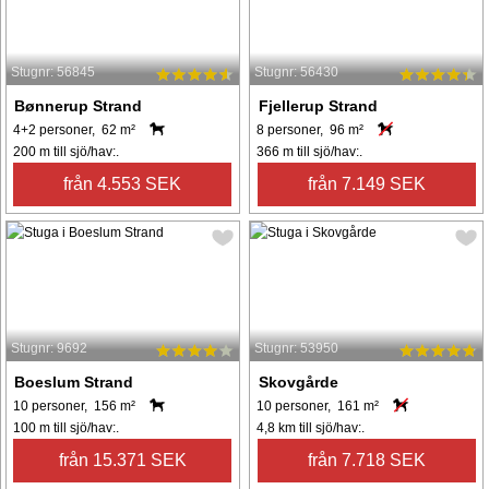
Stugnr: 56845
Stugnr: 56430
Bønnerup Strand
Fjellerup Strand
4+2 personer, 62 m²
8 personer, 96 m²
200 m till sjö/hav:.
366 m till sjö/hav:.
från 4.553 SEK
från 7.149 SEK
Stugnr: 9692
Stugnr: 53950
Boeslum Strand
Skovgårde
10 personer, 156 m²
10 personer, 161 m²
100 m till sjö/hav:.
4,8 km till sjö/hav:.
från 15.371 SEK
från 7.718 SEK