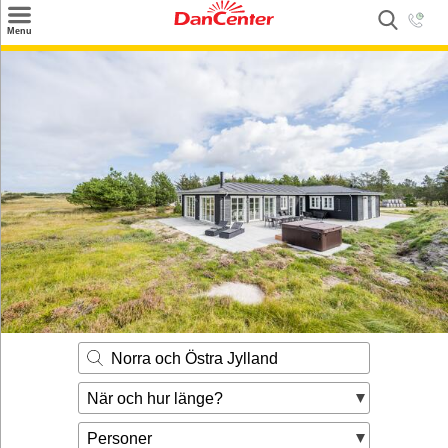
×
Menu
Sök
Tilbud
Inspiration
Info
Service
Kontakt
Husägare
Norra och Östra Jylland
När och hur länge?
Personer