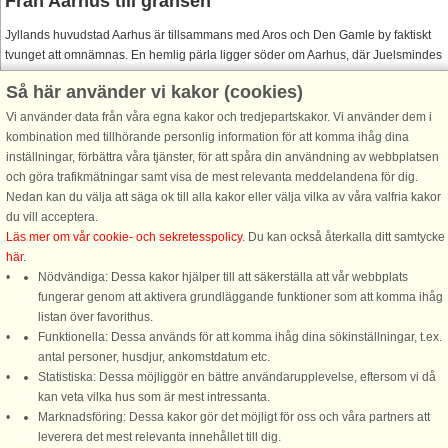
Från Aarhus till gränsen
Jyllands huvudstad Aarhus är tillsammans med Aros och Den Gamle by faktiskt
tvunget att omnämnas. En hemlig pärla ligger söder om Aarhus, där Juelsmindes
kust er blandt Danmarks vackraste och mest varierande landskap. Du hittar
Så här använder vi kakor (cookies)
skogsbeklädda sluttningar och autentiske naturstränder på norra sidan av Vejle
Fjord och sandstränder vid Juelsminde. Från 1864 till 1920 låg den dansk/tyska
Vi använder data från våra egna kakor och tredjepartskakor. Vi använder dem i
gränsen vid det gamla fiskeläget Hejlsminde, där det idag finns många
kombination med tillhörande personlig information för att komma ihåg dina
sommarhus och en båthamn. Närheten till Tyskland märks tydligt ända från
inställningar, förbättra våra tjänster, för att spåra din användning av webbplatsen
Kolding hela vägen söderut. Givetvis alldeles särskillt i Sönderborg och vid
och göra trafikmätningar samt visa de mest relevanta meddelandena för dig.
Dybböl Mølle, som var centrum för kriget 1864. Utbudet av attraktioner - historia,
Nedan kan du välja att säga ok till alla kakor eller välja vilka av våra valfria kakor
kultur, fiske och badvatten – matchas av lika stort utbud av stugor på hela Als och
du vill acceptera.
Broagerland vid Flensborg Fjord, just i närheten av allt.
Läs mer om vår cookie- och sekretesspolicy
. Du kan också återkalla ditt samtycke
här
.
Nödvändiga: Dessa kakor hjälper till att säkerställa att vår webbplats
fungerar genom att aktivera grundläggande funktioner som att komma ihåg
listan över favorithus.
Funktionella: Dessa används för att komma ihåg dina sökinställningar, t.ex.
DanCenter A/S - Kronprinsensgade 3, 2. - 1114 København K - Danmark
antal personer, husdjur, ankomstdatum etc.
Statistiska: Dessa möjliggör en bättre användarupplevelse, eftersom vi då
Tel.: +45 70 13 00 00 - Fax.: +45 70 13 70 70 - Bank: Danske Bank/Stockholm
kan veta vilka hus som är mest intressanta.
Bank-giro nr. 5209-6575 - CVR: 67324013
Marknadsföring: Dessa kakor gör det möjligt för oss och våra partners att
leverera det mest relevanta innehållet till dig.