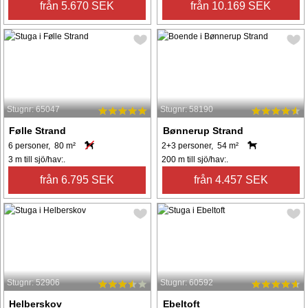
från 5.670 SEK
från 10.169 SEK
Stugnr: 65047
Stugnr: 58190
Følle Strand
Bønnerup Strand
6 personer, 80 m²
2+3 personer, 54 m²
3 m till sjö/hav:.
200 m till sjö/hav:.
från 6.795 SEK
från 4.457 SEK
Stugnr: 52906
Stugnr: 60592
Helberskov
Ebeltoft