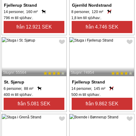
Fjellerup Strand
Gjerrild Nordstrand
14 personer, 160 m²
8 personer, 120 m²
796 m till sjö/hav:.
1,8 km till sjö/hav:.
från 12.921 SEK
från 4.746 SEK
Stugnr: 55564
Stugnr: 74954
St. Sjørup
Fjellerup Strand
6 personer, 88 m²
14 personer, 145 m²
400 m till sjö/hav:.
500 m till sjö/hav:.
från 5.081 SEK
från 9.862 SEK