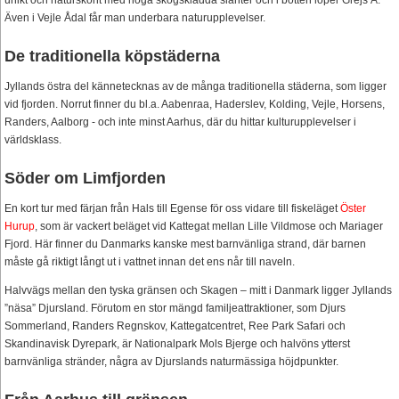
unikt och naturskönt med höga skogsklädda slänter och i botten löper Grejs Å.
Även i Vejle Ådal får man underbara naturupplevelser.
De traditionella köpstäderna
Jyllands östra del kännetecknas av de många traditionella städerna, som ligger
vid fjorden. Norrut finner du bl.a. Aabenraa, Haderslev, Kolding, Vejle, Horsens,
Randers, Aalborg - och inte minst Aarhus, där du hittar kulturupplevelser i
världsklass.
Söder om Limfjorden
En kort tur med färjan från Hals till Egense för oss vidare till fiskeläget
Öster
Hurup
, som är vackert beläget vid Kattegat mellan Lille Vildmose och Mariager
Fjord. Här finner du Danmarks kanske mest barnvänliga strand, där barnen
måste gå riktigt långt ut i vattnet innan det ens når till naveln.
Halvvägs mellan den tyska gränsen och Skagen – mitt i Danmark ligger Jyllands
”näsa” Djursland. Förutom en stor mängd familjeattraktioner, som Djurs
Sommerland, Randers Regnskov, Kattegatcentret, Ree Park Safari och
Skandinavisk Dyrepark, är Nationalpark Mols Bjerge och halvöns ytterst
barnvänliga stränder, några av Djurslands naturmässiga höjdpunkter.