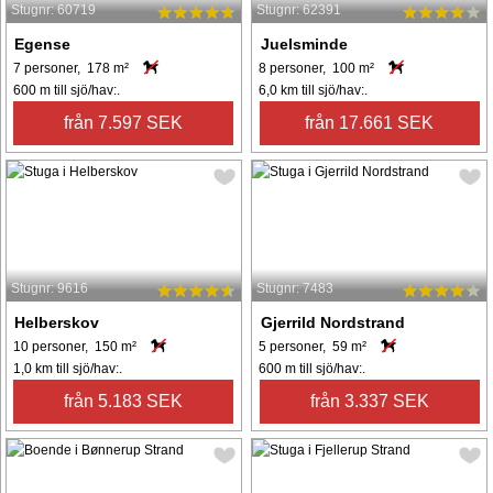
Stugnr: 60719
Stugnr: 62391
Egense
Juelsminde
7 personer, 178 m²
8 personer, 100 m²
600 m till sjö/hav:.
6,0 km till sjö/hav:.
från 7.597 SEK
från 17.661 SEK
Stugnr: 9616
Stugnr: 7483
Helberskov
Gjerrild Nordstrand
10 personer, 150 m²
5 personer, 59 m²
1,0 km till sjö/hav:.
600 m till sjö/hav:.
från 5.183 SEK
från 3.337 SEK