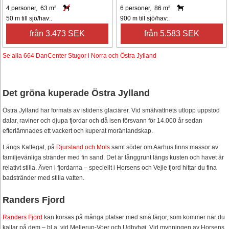
4 personer, 63 m²
6 personer, 86 m²
50 m till sjö/hav:.
900 m till sjö/hav:.
från 3.473 SEK
från 5.583 SEK
Se alla 664 DanCenter Stugor i Norra och Östra Jylland
Det gröna kuperade Östra Jylland
Östra Jylland har formats av istidens glaciärer. Vid smälvattnets utlopp uppstod
dalar, raviner och djupa fjordar och då isen försvann för 14.000 år sedan
efterlämnades ett vackert och kuperat moränlandskap.
Längs Kattegat, på
Djursland och Mols
samt söder om Aarhus finns massor av
familjevänliga stränder med fin sand. Det är långgrunt längs kusten och havet är
relativt stilla. Även i fjordarna – speciellt i Horsens och Vejle fjord hittar du fina
badstränder med stilla vatten.
Randers Fjord
Randers Fjord
kan korsas på många platser med små färjor, som kommer när du
kallar på dem – bl.a. vid Mellerup-Voer och Udbyhøj. Vid mynningen av Horsens