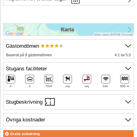
Karta
Gästomdömen
Baserat på 8 gästomdömen
4.1 av 5.0
Stugans faciliteter
6
3
70m²
nej
nej
Inkl.
600 m
Stugbeskrivning
Övriga kostnader
Gratis avbokning