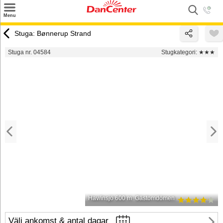
×
Menu
Sök
Stuga: Bønnerup Strand
Tilbud
Stuga nr. 04584
Stugkategori:
★★★
Inspiration
Info
Service
Kontakt
Husägare
Hav/insjö 600 m
Gästomdömen
Välj ankomst & antal dagar