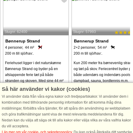
Stugnr: 62400
Stugnr: 57993
Bønnerup Strand
Bønnerup Strand
4 personer, 44 m²
2+2 personer, 54 m²
200 m till sjö/hav:.
200 m till sjö/hav:.
Feriehuset ligger i det naturskønne
Kun 200 meter fra børnevenlig stran
Bønnerup Strand og byder på en
og tæt på skov. Feriecentret byder på
afslappende ferie tæt på både
både udendørs og indendørs pools,
stranden og skoven. Med sine 44 m²
dampbad, sauna, bordtennis m.m.
er der plads til op til fire personer.
Så här använder vi kakor (cookies)
Indretningen er enkel og funktionel ...
Vi använder data från våra egna kakor och tredjepartskakor. Vi använder dem i
kombination med tillhörande personlig information för att komma ihåg dina
från 4.668 SEK
från 4.345 SEK
inställningar, förbättra våra tjänster, för att spåra din användning av webbplatsen
och göra trafikmätningar samt visa de mest relevanta meddelandena för dig.
Nedan kan du välja att säga ok till alla kakor eller välja vilka av våra valfria kakor
du vill acceptera.
Läs mer om vår cookie- och sekretesspolicy
. Du kan också återkalla ditt samtycke