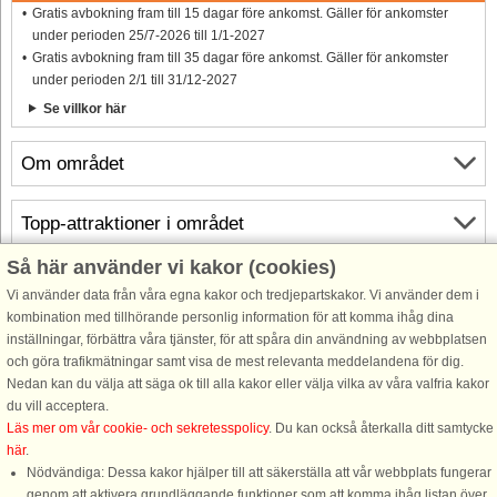
Gratis avbokning fram till 15 dagar före ankomst. Gäller för ankomster
under perioden 25/7-2026 till 1/1-2027
Gratis avbokning fram till 35 dagar före ankomst. Gäller för ankomster
under perioden 2/1 till 31/12-2027
Se villkor här
Om området
Topp-attraktioner i området
Så här använder vi kakor (cookies)
Info och öppettider
Vi använder data från våra egna kakor och tredjepartskakor. Vi använder dem i
kombination med tillhörande personlig information för att komma ihåg dina
inställningar, förbättra våra tjänster, för att spåra din användning av webbplatsen
Innan semestern
och göra trafikmätningar samt visa de mest relevanta meddelandena för dig.
Nedan kan du välja att säga ok till alla kakor eller välja vilka av våra valfria kakor
du vill acceptera.
Läs mer om vår cookie- och sekretesspolicy
. Du kan också återkalla ditt samtycke
här
.
Nödvändiga: Dessa kakor hjälper till att säkerställa att vår webbplats fungerar
genom att aktivera grundläggande funktioner som att komma ihåg listan över