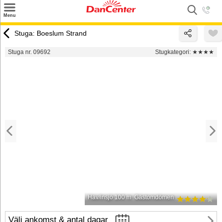
×
Menu
Sök
Stuga: Boeslum Strand
Tilbud
Stuga nr. 09692
Stugkategori:
★★★★
Inspiration
Info
Service
Kontakt
Husägare
Hav/insjö 100 m
Gästomdömen
Välj ankomst & antal dagar