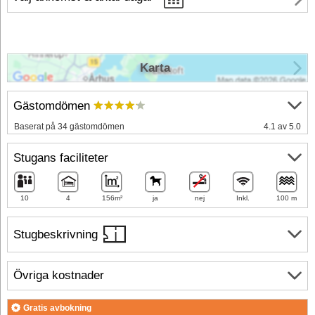
Karta
Gästomdömen
Baserat på 34 gästomdömen
4.1 av 5.0
Stugans faciliteter
10
4
156m²
ja
nej
Inkl.
100 m
Stugbeskrivning
Övriga kostnader
Gratis avbokning