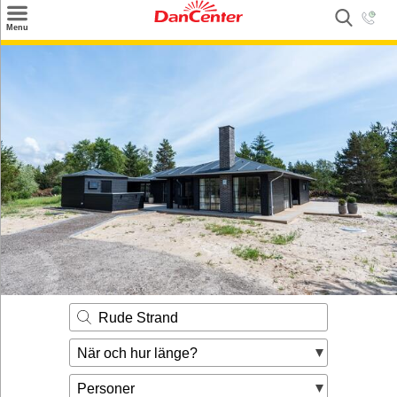
×
Menu
Sök
Tilbud
Inspiration
Info
Service
Kontakt
Husägare
Rude Strand
När och hur länge?
Personer