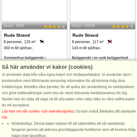
Stugnr: 8388
Stugnr: 54829
Rude Strand
Rude Strand
8 personer, 120 m²
8 personer, 117 m²
300 m till sjö/hav:.
143 m till sjö/hav:.
Sommerhus beliggende i
Beliggende i en unik beliggenhed
naturskønne omgivelser kun cirka
med en betagende udsigt over
Så här använder vi kakor (cookies)
300 meter fra en dejlige,
havet, tilbyder dette moderne
Vi använder data från våra egna kakor och tredjepartskakor. Vi använder dem i
børnevenlige sandstrand ved Rude
feriehus et perfekt tilflugtssted for
kombination med tillhörande personlig information för att komma ihåg dina
Strand. Køkkenet ligger i åben
familier eller små grupper, der søger
inställningar, förbättra våra tjänster, för att spåra din användning av webbplatsen
forbindelse med stuen, så her kan
både afslapning og mindeværdige
och göra trafikmätningar samt visa de mest relevanta meddelandena för dig.
alle hygge sig og spille ...
oplevelser. ...
Nedan kan du välja att säga ok till alla kakor eller välja vilka av våra valfria kakor
från 9.334 SEK
från 13.866 SEK
du vill acceptera.
Läs mer om vår cookie- och sekretesspolicy
. Du kan också återkalla ditt samtycke
här
.
Nödvändiga: Dessa kakor hjälper till att säkerställa att vår webbplats
fungerar genom att aktivera grundläggande funktioner som att komma ihåg
listan över favorithus.