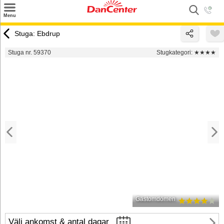
×
Menu
Sök
Stuga: Ebdrup
Tilbud
Stuga nr. 59370
Stugkategori:
★★★★
Inspiration
Info
Service
Kontakt
Husägare
Gästomdömen
Välj ankomst & antal dagar