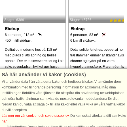
Stugnr: 63891
Stugnr: 45736
Ebdrup
Ebdrup
6 personer, 118 m²
6 personer, 83 m²
450 m till sjö/hav:.
6 km till sjö/hav:.
Dejligt og moderne hus på 118 m²
Dette solide feriehus, bygget af nors
med plads til afslapning og fælles
træstammer, emmer af skandinavisk
ophold. Der er to soveværelser og i alt
charme og byder på en varm,
seks sovepladser, hvilket gør huset
hyggelig atmosfære. Fra entréen kan
velegnet til både familier og venner.
gæsterne få adgang til to
Så här använder vi kakor (cookies)
Fra huset er der kun ...
soveværelser og et badeværelse me
Vi använder data från våra egna kakor och tredjepartskakor. Vi använder dem i
bruser, ...
kombination med tillhörande personlig information för att komma ihåg dina
från 10.541 SEK
från 4.739 SEK
inställningar, förbättra våra tjänster, för att spåra din användning av webbplatsen
och göra trafikmätningar samt visa de mest relevanta meddelandena för dig.
Nedan kan du välja att säga ok till alla kakor eller välja vilka av våra valfria kakor
du vill acceptera.
Läs mer om vår cookie- och sekretesspolicy
. Du kan också återkalla ditt samtycke
här
.