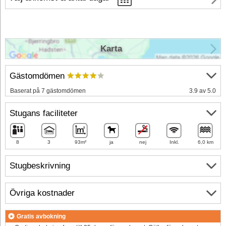
Karta
Gästomdömen
Baserat på 7 gästomdömen
3.9 av 5.0
Stugans faciliteter
8
3
93m²
ja
nej
Inkl.
6,0 km
Stugbeskrivning
Övriga kostnader
Gratis avbokning