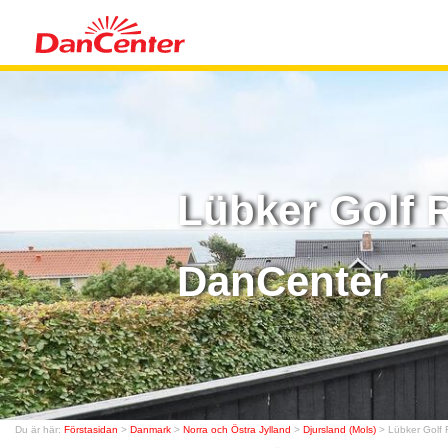
Lübker Golf R
DanCenter
Du är här:
Förstasidan
>
Danmark
>
Norra och Östra Jylland
>
Djursland (Mols)
> Lübker Golf 