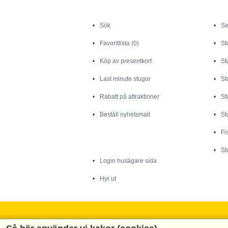
Sök
Sök
Se
Favoritlista (0)
St
Köp av presentkort
St
Last minute stugor
St
Rabatt på attraktioner
St
Beställ nyhetsmail
St
Fi
Husägare
St
Login husägare sida
Hyr ut