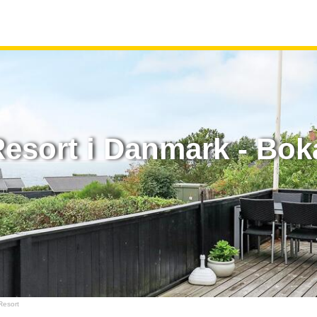
esort i Danmark - Bok
Resort