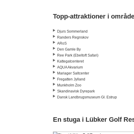
Topp-attraktioner i område
Djurs Sommerland
Randers Regnskov
ARoS
Den Gamle By
Ree Park (Ebeltoft Safari)
Kattegatcenteret
AQUA Akvarium
Mariager Saltcenter
Fregatten Jylland
Munkholm Zoo
Skandinavisk Dyrepark
Dansk Landbrugsmuseum Gl. Estrup
En stuga i Lübker Golf Re