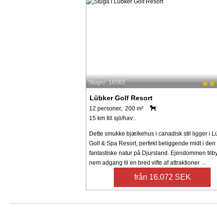
Stugnr: 16582
Lübker Golf Resort
12 personer, 200 m²
15 km till sjö/hav:.
Dette smukke bjælkehus i canadisk stil ligger i 
Golf & Spa Resort, perfekt beliggende midt i den
fantastiske natur på Djursland. Ejendommen tilb
nem adgang til en bred vifte af attraktioner ...
från 16.072 SEK