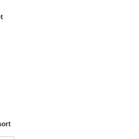
t
sort