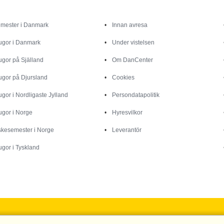
Inspiration
Info
mester i Danmark
Innan avresa
ugor i Danmark
Under vistelsen
ugor på Själland
Om DanCenter
ugor på Djursland
Cookies
ugor i Nordligaste Jylland
Persondatapolitik
ugor i Norge
Hyresvilkor
skesemester i Norge
Leverantör
ugor i Tyskland