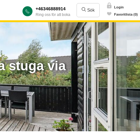
Login
+46346888914
Sök
Ring oss för att boka
Favoritlista (0)
a stuga via