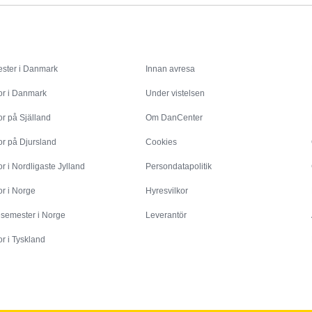
Inspiration
Info
ster i Danmark
Innan avresa
or i Danmark
Under vistelsen
r på Själland
Om DanCenter
or på Djursland
Cookies
r i Nordligaste Jylland
Persondatapolitik
r i Norge
Hyresvilkor
esemester i Norge
Leverantör
r i Tyskland