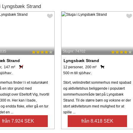
i Lyngsbæk Strand
3035
Stugnr: 74702
æk Strand
Lyngsbæk Strand
r, 147 m²
12 personer, 200 m²
sjö/hav:.
500 m till sjö/hav:.
erhus finder I i et naturskønt
Stort, velindrettet sommerhus med spabad
 en stor grund med
og aktivitetshus beliggende i populært
sigt over Ebeltoft Vig, hvortil
sommerhusområde tæt på Lyngsbæk
 300 m. Her kan I bade,
Strand. Til de større børn og voksne er der
og endda fiske, eller gå en tur
stort aktivitetsrum med mulighed for at
et en ...
spille ...
från 7.924 SEK
från 8.418 SEK