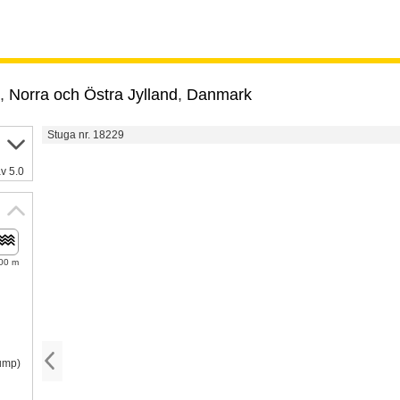
,
Norra och Östra Jylland
,
Danmark
Stuga nr. 18229
v 5.0
00 m
pump)