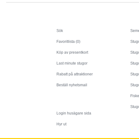
Sök
Sök
Seme
Favoritlista (0)
Stug
Köp av presentkort
Stugo
Last minute stugor
Stug
Rabatt på attraktioner
Stugo
Beställ nyhetsmail
Stugo
Fisk
Husägare
Stugo
Login husägare sida
Hyr ut