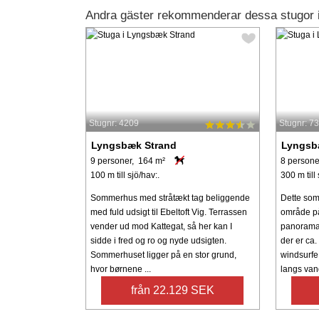
Andra gäster rekommenderar dessa stugor 
Stugnr: 4209
Stugnr: 7
Lyngsbæk Strand
Lyngsb
9 personer, 164 m²
8 persone
100 m till sjö/hav:.
300 m till 
Sommerhus med stråtækt tag beliggende
Dette somm
med fuld udsigt til Ebeltoft Vig. Terrassen
område på
vender ud mod Kattegat, så her kan I
panoramaud
sidde i fred og ro og nyde udsigten.
der er ca.
Sommerhuset ligger på en stor grund,
windsurfe 
hvor børnene ...
langs vand
från 22.129 SEK