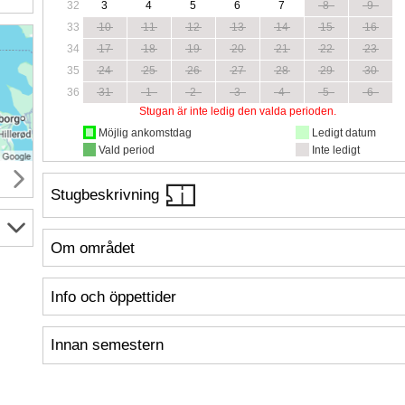
32
3
4
5
6
7
8
9
33
10
11
12
13
14
15
16
34
17
18
19
20
21
22
23
35
24
25
26
27
28
29
30
36
31
1
2
3
4
5
6
Stugan är inte ledig den valda perioden.
Möjlig ankomstdag
Ledigt datum
Vald period
Inte ledigt
Stugbeskrivning
Om området
Info och öppettider
Innan semestern