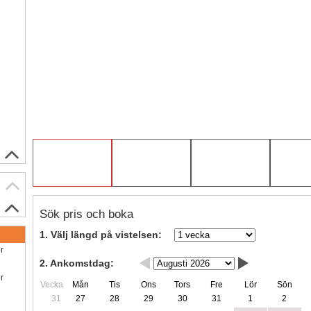
Sök pris och boka
1. Välj längd på vistelsen:
ör
2. Ankomstdag:
ör
Vecka
Mån
Tis
Ons
Tors
Fre
Lör
Sön
31
27
28
29
30
31
1
2