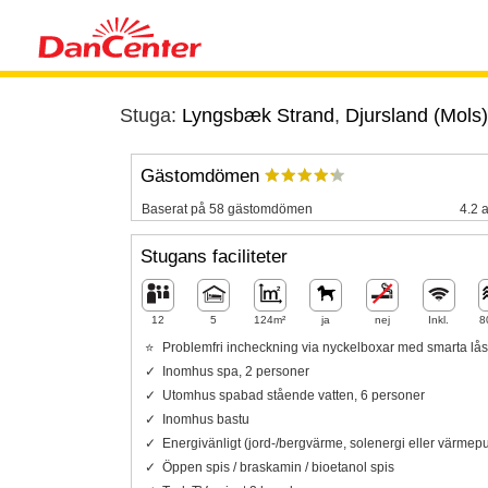
Stuga:
Lyngsbæk Strand
,
Djursland (Mols)
Gästomdömen
Baserat på 58 gästomdömen
4.2 a
Stugans faciliteter
12
5
124m²
ja
nej
Inkl.
8
Problemfri incheckning via nyckelboxar med smarta lås
Inomhus spa, 2 personer
Utomhus spabad stående vatten, 6 personer
Inomhus bastu
Energivänligt (jord-/bergvärme, solenergi eller värme
Öppen spis / braskamin / bioetanol spis