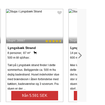
Stugnr: 38887
Stugnr: 70437
Lyngsbæk Strand
Lyngsbæk Strand
8 personer, 87 m²
14 personer, 172 m²
500 m till sjö/hav:.
600 m till sjö/hav:.
Tæt på Lyngsbæk strand finder I dette
Ikke langt fra Lyngsbæk Str
sommerhus. Beliggende ca. 500 m fra
dette store sommerhus, so
dejlig badestrand. Huset indeholder stue
det nødvendige til en god fe
med brændeovn i åben forbindelse med
stor swimmingpool, spabad
køkken, badeværelse og 3 soverum. Fra
stuen kan I holde øje med p
stuen er der ...
stort ...
från 5.591 SEK
från 18.503